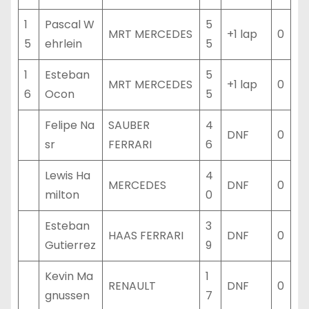
1
Pascal W
5
MRT MERCEDES
+1 lap
0
5
ehrlein
5
1
Esteban
5
MRT MERCEDES
+1 lap
0
6
Ocon
5
Felipe Na
SAUBER
4
DNF
0
sr
FERRARI
6
Lewis Ha
4
MERCEDES
DNF
0
milton
0
Esteban
3
HAAS FERRARI
DNF
0
Gutierrez
9
Kevin Ma
1
RENAULT
DNF
0
gnussen
7