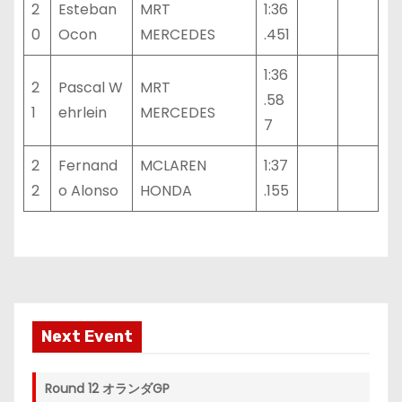
2
Esteban
MRT
1:36
0
Ocon
MERCEDES
.451
1:36
2
Pascal W
MRT
.58
1
ehrlein
MERCEDES
7
2
Fernand
MCLAREN
1:37
2
o Alonso
HONDA
.155
Next Event
Round 12 オランダGP