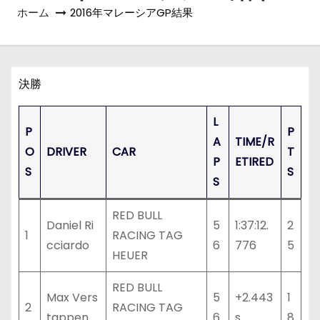
ホーム
2016年マレーシアGP結果
決勝
L
P
P
A
TIME/R
O
DRIVER
CAR
T
P
ETIRED
S
S
S
RED BULL
Daniel Ri
5
1:37:12.
2
1
RACING TAG
cciardo
6
776
5
HEUER
RED BULL
Max Vers
5
+2.443
1
2
RACING TAG
tappen
6
s
8