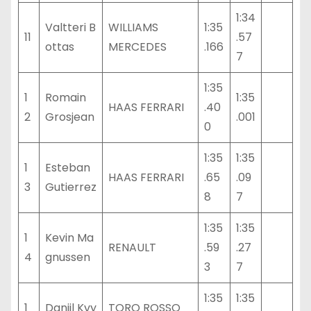
1:34
Valtteri B
WILLIAMS
1:35
11
.57
ottas
MERCEDES
.166
7
1:35
1
Romain
1:35
HAAS FERRARI
.40
2
Grosjean
.001
0
1:35
1:35
1
Esteban
HAAS FERRARI
.65
.09
3
Gutierrez
8
7
1:35
1:35
1
Kevin Ma
RENAULT
.59
.27
4
gnussen
3
7
1:35
1:35
1
Daniil Kvy
TORO ROSSO