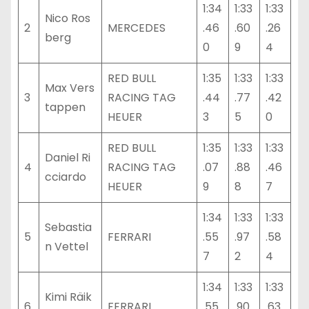
1:34
1:33
1:33
Nico Ros
2
MERCEDES
.46
.60
.26
berg
0
9
4
RED BULL
1:35
1:33
1:33
Max Vers
3
RACING TAG
.44
.77
.42
tappen
HEUER
3
5
0
RED BULL
1:35
1:33
1:33
Daniel Ri
4
RACING TAG
.07
.88
.46
cciardo
HEUER
9
8
7
1:34
1:33
1:33
Sebastia
5
FERRARI
.55
.97
.58
n Vettel
7
2
4
1:34
1:33
1:33
Kimi Räik
6
FERRARI
.55
.90
.63