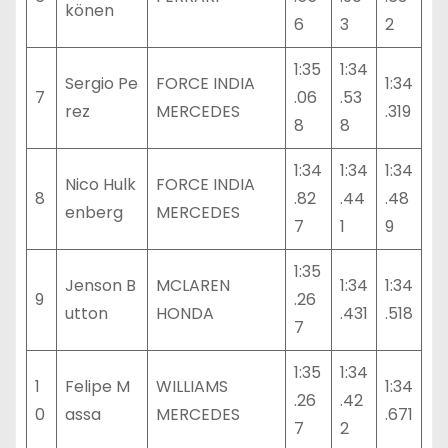
könen
6
3
2
1:35
1:34
Sergio Pe
FORCE INDIA
1:34
7
.06
.53
rez
MERCEDES
.319
8
8
1:34
1:34
1:34
Nico Hulk
FORCE INDIA
8
.82
.44
.48
enberg
MERCEDES
7
1
9
1:35
Jenson B
MCLAREN
1:34
1:34
9
.26
utton
HONDA
.431
.518
7
1:35
1:34
1
Felipe M
WILLIAMS
1:34
.26
.42
0
assa
MERCEDES
.671
7
2