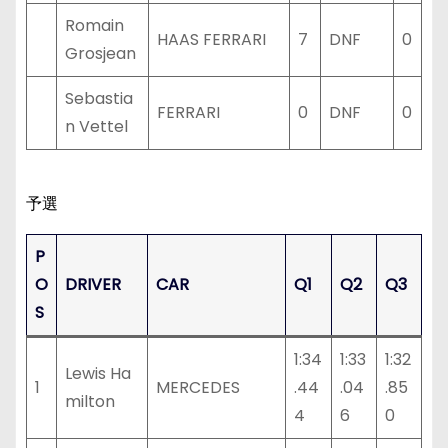
Romain
HAAS FERRARI
7
DNF
0
Grosjean
Sebastia
FERRARI
0
DNF
0
n Vettel
予選
P
O
DRIVER
CAR
Q1
Q2
Q3
S
1:34
1:33
1:32
Lewis Ha
1
MERCEDES
.44
.04
.85
milton
4
6
0