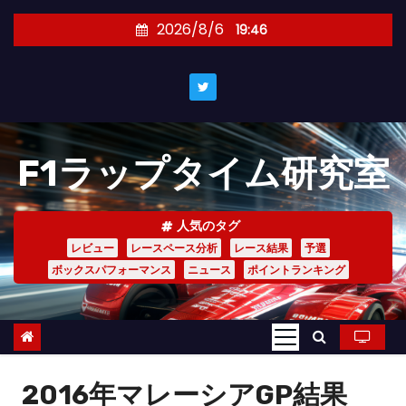
コ
2026/8/6
19:46
ン
テ
ン
ツ
へ
F1ラップタイム研究室
ス
キ
ッ
人気のタグ
プ
レビュー
レースペース分析
レース結果
予選
ボックスパフォーマンス
ニュース
ポイントランキング
2016年マレーシアGP結果