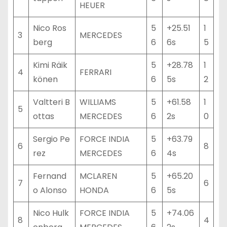
HEUER
Nico Ros
5
+25.51
1
3
MERCEDES
berg
6
6s
5
Kimi Räik
5
+28.78
1
4
FERRARI
könen
6
5s
2
Valtteri B
WILLIAMS
5
+61.58
1
5
ottas
MERCEDES
6
2s
0
Sergio Pe
FORCE INDIA
5
+63.79
6
8
rez
MERCEDES
6
4s
Fernand
MCLAREN
5
+65.20
7
6
o Alonso
HONDA
6
5s
Nico Hulk
FORCE INDIA
5
+74.06
8
4