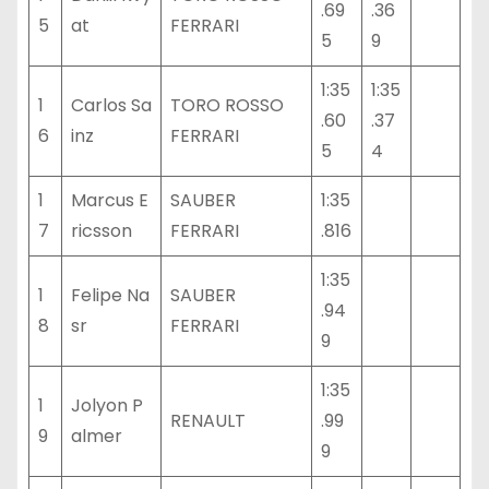
.69
.36
5
at
FERRARI
5
9
1:35
1:35
1
Carlos Sa
TORO ROSSO
.60
.37
6
inz
FERRARI
5
4
1
Marcus E
SAUBER
1:35
7
ricsson
FERRARI
.816
1:35
1
Felipe Na
SAUBER
.94
8
sr
FERRARI
9
1:35
1
Jolyon P
RENAULT
.99
9
almer
9