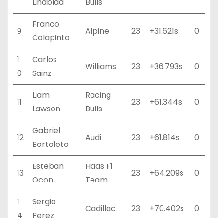
Lindblad
Bulls
Franco
9
Alpine
23
+31.621s
0
Colapinto
1
Carlos
Williams
23
+36.793s
0
0
Sainz
Liam
Racing
11
23
+61.344s
0
Lawson
Bulls
Gabriel
12
Audi
23
+61.814s
0
Bortoleto
Esteban
Haas F1
13
23
+64.209s
0
Ocon
Team
1
Sergio
Cadillac
23
+70.402s
0
4
Perez