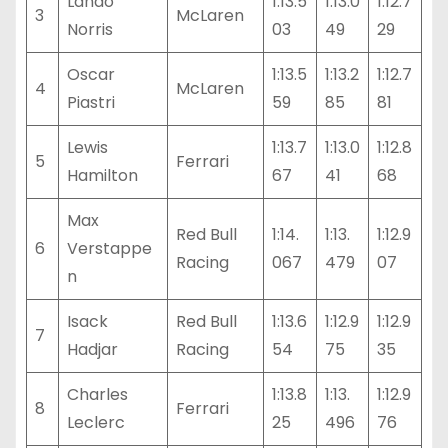
Lando
1:13.5
1:13.0
1:12.7
3
McLaren
Norris
03
49
29
Oscar
1:13.5
1:13.2
1:12.7
4
McLaren
Piastri
59
85
81
Lewis
1:13.7
1:13.0
1:12.8
5
Ferrari
Hamilton
67
41
68
Max
Red Bull
1:14.
1:13.
1:12.9
6
Verstappe
Racing
067
479
07
n
Isack
Red Bull
1:13.6
1:12.9
1:12.9
7
Hadjar
Racing
54
75
35
Charles
1:13.8
1:13.
1:12.9
8
Ferrari
Leclerc
25
496
76