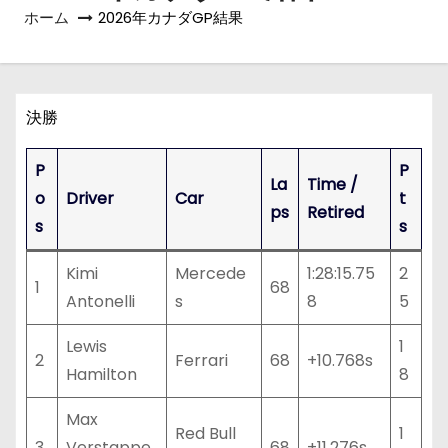
ホーム
2026年カナダGP結果
決勝
P
P
La
Time /
o
Driver
Car
t
ps
Retired
s
s
Kimi
Mercede
1:28:15.75
2
1
68
Antonelli
s
8
5
Lewis
1
2
Ferrari
68
+10.768s
Hamilton
8
Max
Red Bull
1
3
Verstappe
68
+11.276s