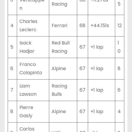
Racing
5
n
Charles
4
Ferrari
68
+44.151s
12
Leclerc
Isack
Red Bull
1
5
67
+1 lap
Hadjar
Racing
0
Franco
6
Alpine
67
+1 lap
8
Colapinto
Liam
Racing
7
67
+1 lap
6
Lawson
Bulls
Pierre
8
Alpine
67
+1 lap
4
Gasly
Carlos