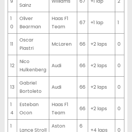
9
Williams
67
+1 lap
2
Sainz
1
Oliver
Haas F1
67
+1 lap
1
0
Bearman
Team
Oscar
11
McLaren
66
+2 laps
0
Piastri
Nico
12
Audi
66
+2 laps
0
Hulkenberg
Gabriel
13
Audi
66
+2 laps
0
Bortoleto
1
Esteban
Haas F1
66
+2 laps
0
4
Ocon
Team
1
Aston
6
Lance Stroll
+4 laps
0