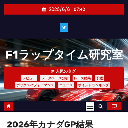
コ
2026/8/8
07:42
ン
テ
ン
ツ
へ
F1ラップタイム研究室
ス
キ
ッ
人気のタグ
プ
レビュー
レースペース分析
レース結果
予選
ボックスパフォーマンス
ニュース
ポイントランキング
2026年カナダGP結果