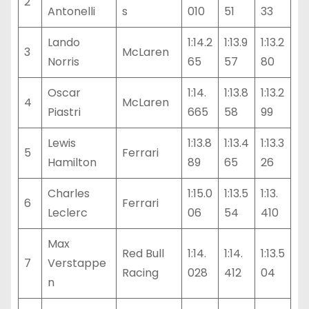
2
Antonelli
s
010
51
33
Lando
1:14.2
1:13.9
1:13.2
3
McLaren
Norris
65
57
80
Oscar
1:14.
1:13.8
1:13.2
4
McLaren
Piastri
665
58
99
Lewis
1:13.8
1:13.4
1:13.3
5
Ferrari
Hamilton
89
65
26
Charles
1:15.0
1:13.5
1:13.
6
Ferrari
Leclerc
06
54
410
Max
Red Bull
1:14.
1:14.
1:13.5
7
Verstappe
Racing
028
412
04
n