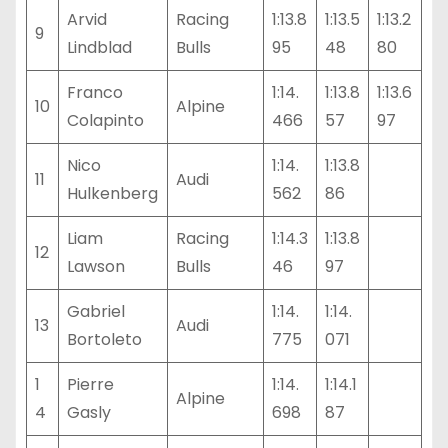
Arvid
Racing
1:13.8
1:13.5
1:13.2
9
Lindblad
Bulls
95
48
80
Franco
1:14.
1:13.8
1:13.6
10
Alpine
Colapinto
466
57
97
Nico
1:14.
1:13.8
11
Audi
Hulkenberg
562
86
Liam
Racing
1:14.3
1:13.8
12
Lawson
Bulls
46
97
Gabriel
1:14.
1:14.
13
Audi
Bortoleto
775
071
1
Pierre
1:14.
1:14.1
Alpine
4
Gasly
698
87