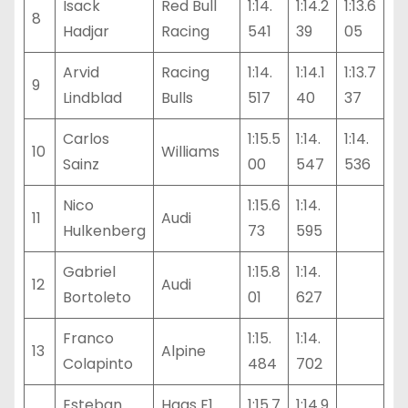
Isack
Red Bull
1:14.
1:14.2
1:13.6
8
Hadjar
Racing
541
39
05
Arvid
Racing
1:14.
1:14.1
1:13.7
9
Lindblad
Bulls
517
40
37
Carlos
1:15.5
1:14.
1:14.
10
Williams
Sainz
00
547
536
Nico
1:15.6
1:14.
11
Audi
Hulkenberg
73
595
Gabriel
1:15.8
1:14.
12
Audi
Bortoleto
01
627
Franco
1:15.
1:14.
13
Alpine
Colapinto
484
702
Esteban
Haas F1
1:15.7
1:14.9