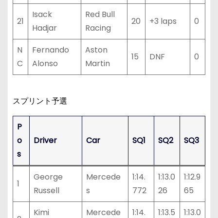
Isack
Red Bull
21
20
+3 laps
0
Hadjar
Racing
N
Fernando
Aston
15
DNF
0
C
Alonso
Martin
スプリント予選
P
o
Driver
Car
SQ1
SQ2
SQ3
s
George
Mercede
1:14.
1:13.0
1:12.9
1
Russell
s
772
26
65
Kimi
Mercede
1:14.
1:13.5
1:13.0