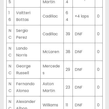
5
Martin
4
1
Valtteri
6
Cadillac
+4 laps
0
6
Bottas
4
N
Sergio
Cadillac
39
DNF
0
C
Perez
N
Lando
McLaren
38
DNF
0
C
Norris
N
George
Mercede
29
DNF
0
C
Russell
s
N
Fernando
Aston
23
DNF
0
C
Alonso
Martin
N
Alexander
Williams
11
DNF
0
C
Albon