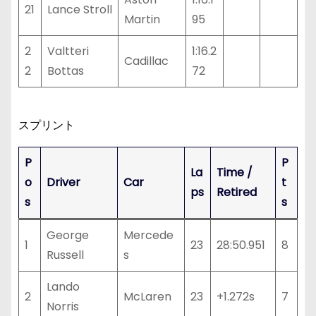
21
Lance Stroll
Martin
95
2
Valtteri
1:16.2
Cadillac
2
Bottas
72
スプリント
P
P
La
Time /
o
Driver
Car
t
ps
Retired
s
s
George
Mercede
1
23
28:50.951
8
Russell
s
Lando
2
McLaren
23
+1.272s
7
Norris