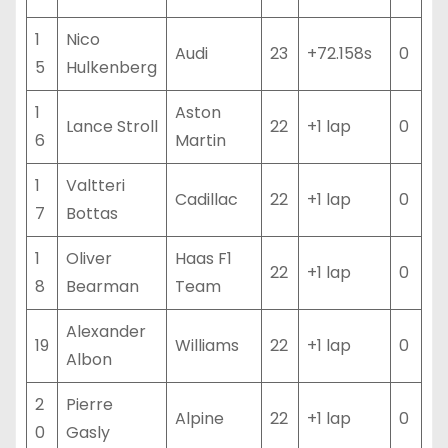
1
Nico
Audi
23
+72.158s
0
5
Hulkenberg
1
Aston
Lance Stroll
22
+1 lap
0
6
Martin
1
Valtteri
Cadillac
22
+1 lap
0
7
Bottas
1
Oliver
Haas F1
22
+1 lap
0
8
Bearman
Team
Alexander
19
Williams
22
+1 lap
0
Albon
2
Pierre
Alpine
22
+1 lap
0
0
Gasly