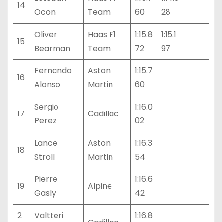
14
Ocon
Team
60
28
Oliver
Haas F1
1:15.8
1:15.1
15
Bearman
Team
72
97
Fernando
Aston
1:15.7
16
Alonso
Martin
60
Sergio
1:16.0
17
Cadillac
Perez
02
Lance
Aston
1:16.3
18
Stroll
Martin
54
Pierre
1:16.6
19
Alpine
Gasly
42
2
Valtteri
1:16.8