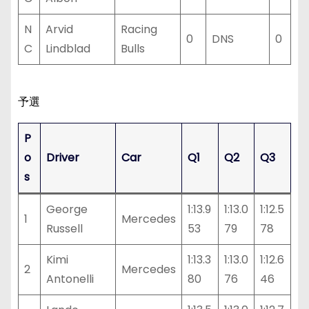
N
Arvid
Racing
0
DNS
0
C
Lindblad
Bulls
予選
P
o
Driver
Car
Q1
Q2
Q3
s
George
1:13.9
1:13.0
1:12.5
1
Mercedes
Russell
53
79
78
Kimi
1:13.3
1:13.0
1:12.6
2
Mercedes
Antonelli
80
76
46