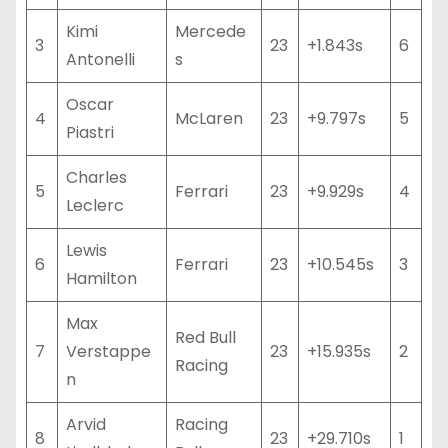
Kimi
Mercede
3
23
+1.843s
6
Antonelli
s
Oscar
4
McLaren
23
+9.797s
5
Piastri
Charles
5
Ferrari
23
+9.929s
4
Leclerc
Lewis
6
Ferrari
23
+10.545s
3
Hamilton
Max
Red Bull
7
Verstappe
23
+15.935s
2
Racing
n
Arvid
Racing
8
23
+29.710s
1