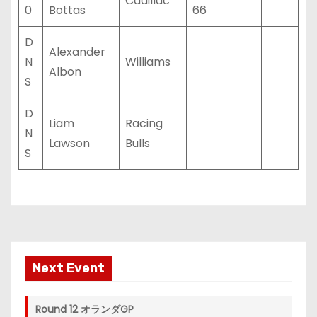
Cadillac
0
Bottas
66
D
Alexander
N
Williams
Albon
S
D
Liam
Racing
N
Lawson
Bulls
S
Next Event
Round 12 オランダGP