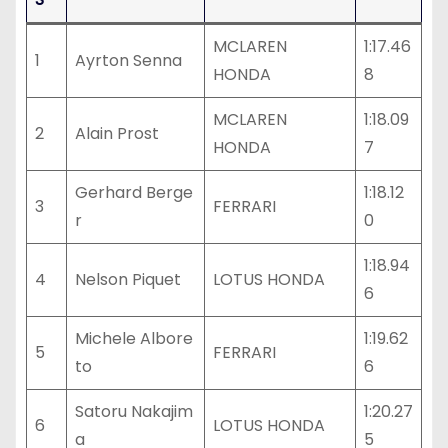
MCLAREN
1:17.46
1
Ayrton Senna
HONDA
8
MCLAREN
1:18.09
2
Alain Prost
HONDA
7
Gerhard Berge
1:18.12
3
FERRARI
r
0
1:18.94
4
Nelson Piquet
LOTUS HONDA
6
Michele Albore
1:19.62
5
FERRARI
to
6
Satoru Nakajim
1:20.27
6
LOTUS HONDA
a
5