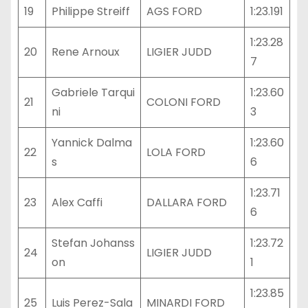
19
Philippe Streiff
AGS FORD
1:23.191
1:23.28
20
Rene Arnoux
LIGIER JUDD
7
Gabriele Tarqui
1:23.60
21
COLONI FORD
ni
3
Yannick Dalma
1:23.60
22
LOLA FORD
s
6
1:23.71
23
Alex Caffi
DALLARA FORD
6
Stefan Johanss
1:23.72
24
LIGIER JUDD
on
1
1:23.85
25
Luis Perez-Sala
MINARDI FORD