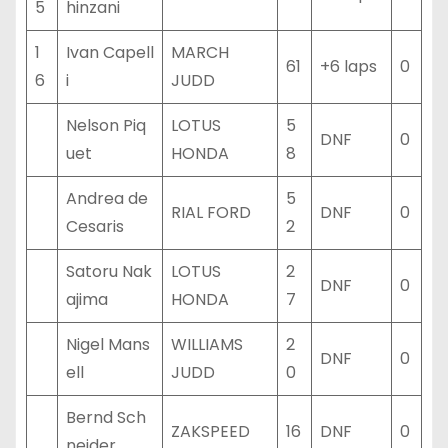
5
hinzani
1
Ivan Capell
MARCH
61
+6 laps
0
6
i
JUDD
Nelson Piq
LOTUS
5
DNF
0
uet
HONDA
8
Andrea de
5
RIAL FORD
DNF
0
Cesaris
2
Satoru Nak
LOTUS
2
DNF
0
ajima
HONDA
7
Nigel Mans
WILLIAMS
2
DNF
0
ell
JUDD
0
Bernd Sch
ZAKSPEED
16
DNF
0
neider