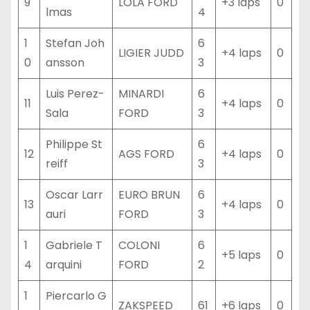
9
LOLA FORD
+3 laps
0
lmas
4
1
Stefan Joh
6
LIGIER JUDD
+4 laps
0
0
ansson
3
Luis Perez-
MINARDI
6
11
+4 laps
0
Sala
FORD
3
Philippe St
6
12
AGS FORD
+4 laps
0
reiff
3
Oscar Larr
EURO BRUN
6
13
+4 laps
0
auri
FORD
3
1
Gabriele T
COLONI
6
+5 laps
0
4
arquini
FORD
2
1
Piercarlo G
ZAKSPEED
61
+6 laps
0