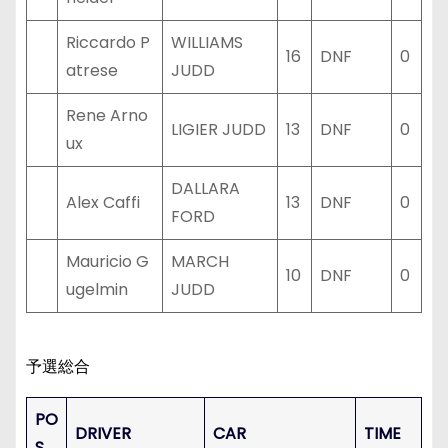
Riccardo P
WILLIAMS
16
DNF
0
atrese
JUDD
Rene Arno
LIGIER JUDD
13
DNF
0
ux
DALLARA
Alex Caffi
13
DNF
0
FORD
Mauricio G
MARCH
10
DNF
0
ugelmin
JUDD
予選総合
PO
DRIVER
CAR
TIME
S