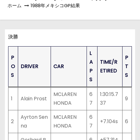
ホーム
1988年メキシコGP結果
決勝
L
P
P
A
TIME/R
O
DRIVER
CAR
T
P
ETIRED
S
S
S
MCLAREN
6
1:30:15.7
1
Alain Prost
9
HONDA
7
37
Ayrton Sen
MCLAREN
6
2
+7.104s
6
na
HONDA
7
Gerhard B
6
+57.314