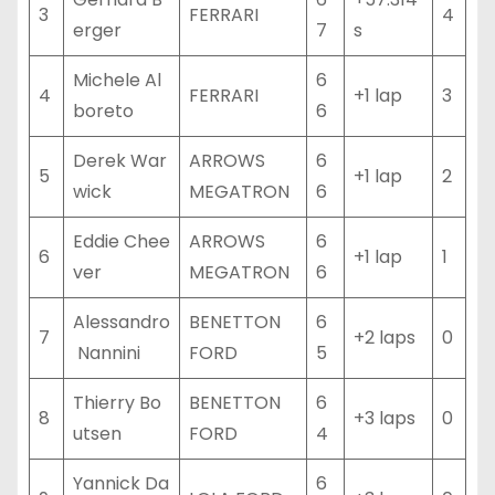
3
FERRARI
4
erger
7
s
Michele Al
6
4
FERRARI
+1 lap
3
boreto
6
Derek War
ARROWS
6
5
+1 lap
2
wick
MEGATRON
6
Eddie Chee
ARROWS
6
6
+1 lap
1
ver
MEGATRON
6
Alessandro
BENETTON
6
7
+2 laps
0
Nannini
FORD
5
Thierry Bo
BENETTON
6
8
+3 laps
0
utsen
FORD
4
Yannick Da
6