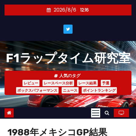
コ
2026/8/6
12:16
ン
テ
ン
ツ
へ
F1ラップタイム研究室
ス
キ
ッ
人気のタグ
プ
レビュー
レースペース分析
レース結果
予選
ボックスパフォーマンス
ニュース
ポイントランキング
1988年メキシコGP結果