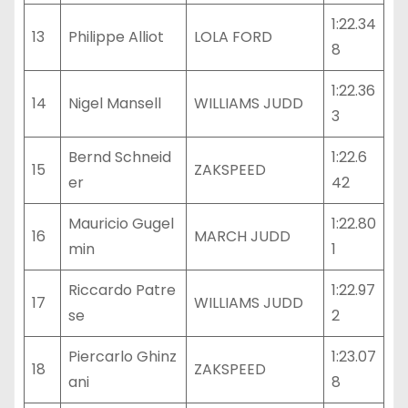
1:22.34
13
Philippe Alliot
LOLA FORD
8
1:22.36
14
Nigel Mansell
WILLIAMS JUDD
3
Bernd Schneid
1:22.6
15
ZAKSPEED
er
42
Mauricio Gugel
1:22.80
16
MARCH JUDD
min
1
Riccardo Patre
1:22.97
17
WILLIAMS JUDD
se
2
Piercarlo Ghinz
1:23.07
18
ZAKSPEED
ani
8