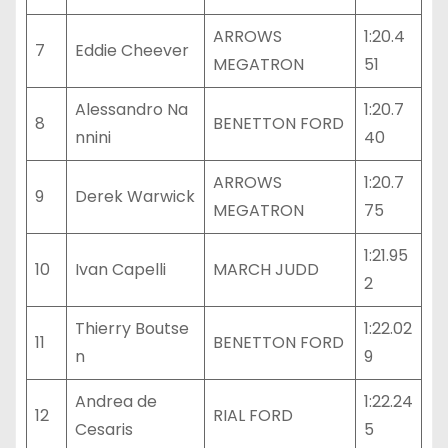
ARROWS
1:20.4
7
Eddie Cheever
MEGATRON
51
Alessandro Na
1:20.7
8
BENETTON FORD
nnini
40
ARROWS
1:20.7
9
Derek Warwick
MEGATRON
75
1:21.95
10
Ivan Capelli
MARCH JUDD
2
Thierry Boutse
1:22.02
11
BENETTON FORD
n
9
Andrea de
1:22.24
12
RIAL FORD
Cesaris
5