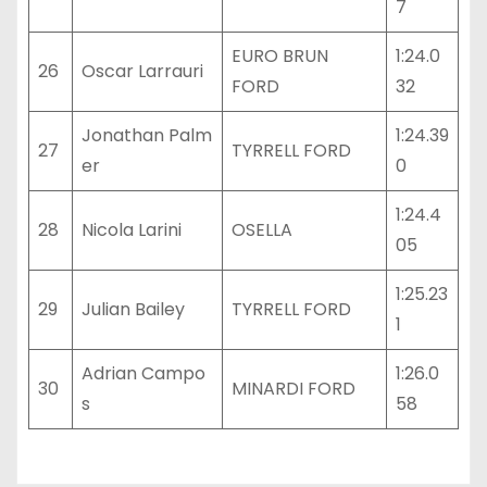
7
EURO BRUN
1:24.0
26
Oscar Larrauri
FORD
32
Jonathan Palm
1:24.39
27
TYRRELL FORD
er
0
1:24.4
28
Nicola Larini
OSELLA
05
1:25.23
29
Julian Bailey
TYRRELL FORD
1
Adrian Campo
1:26.0
30
MINARDI FORD
s
58