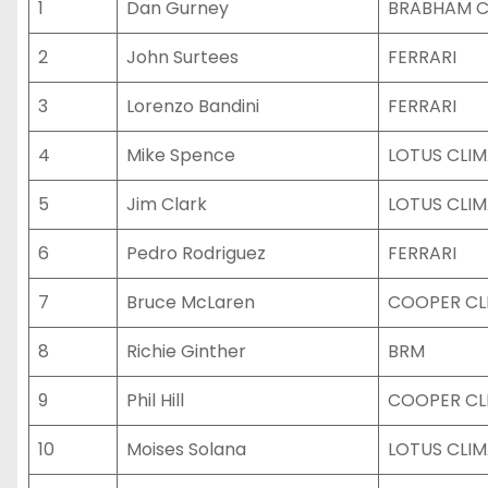
1
Dan Gurney
BRABHAM C
2
John Surtees
FERRARI
3
Lorenzo Bandini
FERRARI
4
Mike Spence
LOTUS CLI
5
Jim Clark
LOTUS CLI
6
Pedro Rodriguez
FERRARI
7
Bruce McLaren
COOPER CL
8
Richie Ginther
BRM
9
Phil Hill
COOPER CL
10
Moises Solana
LOTUS CLI