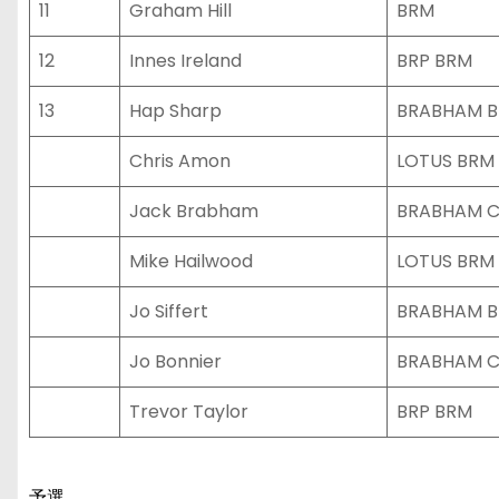
11
Graham Hill
BRM
12
Innes Ireland
BRP BRM
13
Hap Sharp
BRABHAM 
Chris Amon
LOTUS BRM
Jack Brabham
BRABHAM C
Mike Hailwood
LOTUS BRM
Jo Siffert
BRABHAM 
Jo Bonnier
BRABHAM C
Trevor Taylor
BRP BRM
予選