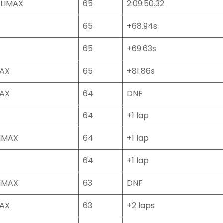
LIMAX
65
2:09:50.32
65
+68.94s
65
+69.63s
MAX
65
+81.86s
MAX
64
DNF
64
+1 lap
IMAX
64
+1 lap
64
+1 lap
IMAX
63
DNF
MAX
63
+2 laps