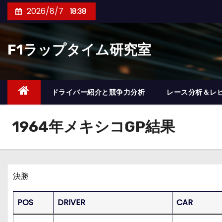
コ
2026/8/7
18:38
ン
テ
F1ラップタイム研究室
ン
ツ
へ
ス
ドライバー紹介と競争力分析
レース分析＆レ
キ
ッ
1964年メキシコGP結果
プ
決勝
POS
DRIVER
CAR