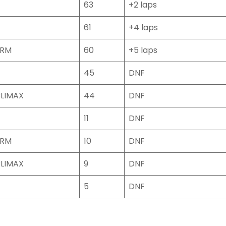
63
+2 laps
61
+4 laps
BRM
60
+5 laps
45
DNF
LIMAX
44
DNF
11
DNF
BRM
10
DNF
LIMAX
9
DNF
5
DNF