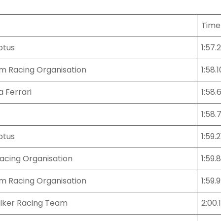
Time
otus
1:57.
m Racing Organisation
1:58.1
a Ferrari
1:58.
1:58.
otus
1:59.2
cing Organisation
1:59.
m Racing Organisation
1:59.
lker Racing Team
2:00.