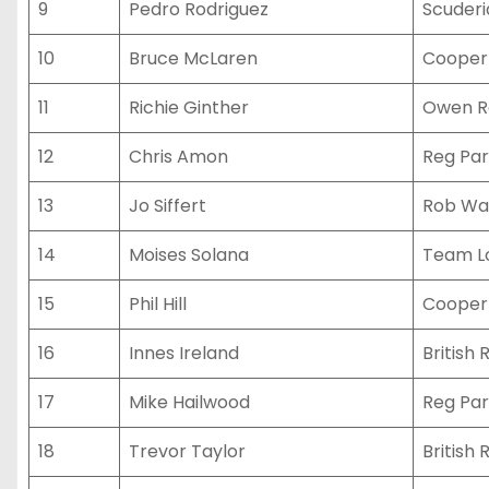
9
Pedro Rodriguez
Scuderi
10
Bruce McLaren
Cooper
11
Richie Ginther
Owen Ra
12
Chris Amon
Reg Par
13
Jo Siffert
Rob Wa
14
Moises Solana
Team L
15
Phil Hill
Cooper
16
Innes Ireland
British
17
Mike Hailwood
Reg Par
18
Trevor Taylor
British