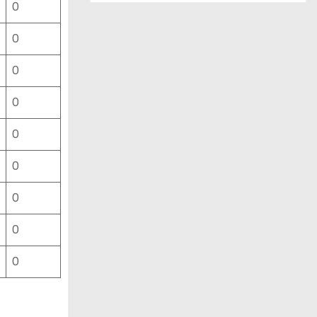
0
ー
ス
0
一
覧
0
0
0
0
0
0
0