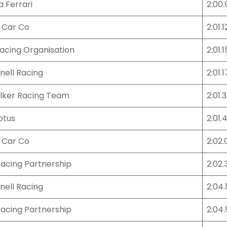
a Ferrari
2:00.
 Car Co
2:01.1
cing Organisation
2:01.1
nell Racing
2:01.1
lker Racing Team
2:01.
otus
2:01.
 Car Co
2:02.
 Racing Partnership
2:02.
nell Racing
2:04.1
 Racing Partnership
2:04.