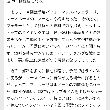
位は0.1秒程度になる。
よって、今回は予選パフォーマンスのフェラーリ、
レースペースのルノーという構図だった。そのため、
フェラーリとしては軽めの燃料で前を抑え、ピットス
トップのタイミングでは、軽い燃料や新品タイヤの効
果を活かして順位を守る方向性で行った方が勝機があ
った。しかし予選に強いパッケージだったにも関わら
ず、燃料を積みすぎてしまうというチグハグな戦略に
より、実力以上に大差がつく展開となってしまった。
通常、燃料を多めに積む戦略は、予選ではライバル
に劣るが、レースペースに自信がある場合に採るもの
だ。よって、フェラーリはルノーとの力関係を見誤っ
た可能性が高い。Q2ではトップタイムを出したシュー
マッハだったが、ルノー、特にアロンソに余力がある
と踏んでいたのだろうか？今回は予選でのフィジケラ