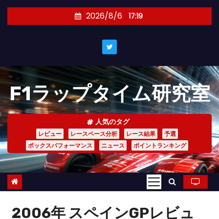
コ
2026/8/6
17:19
ン
テ
ン
ツ
へ
F1ラップタイム研究室
ス
キ
ッ
人気のタグ
プ
レビュー
レースペース分析
レース結果
予選
ボックスパフォーマンス
ニュース
ポイントランキング
2006年 スペインGPレビュ