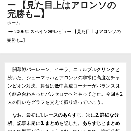
ー 【見た目上はアロンソの
完勝も…】
ホーム
2006年 スペインGPレビュー 【見た目上はアロンソの
完勝も…】
開幕戦バーレーン、イモラ、ニュルブルクリンクと
続いた、シューマッハとアロンソの非常に高度なチャ
ンピオン対決。舞台は低中高速コーナーがバランス良
く組み合わさったバルセロナへとやってきた。今回も2
人の闘いをグラフを交えて振り返っていこう。
なお、最初に
1. レースのあらすじ
、次に
2. 詳細な分
析
、記事末尾に
3. まとめ
を記した。
あらすじ
と
まとめ