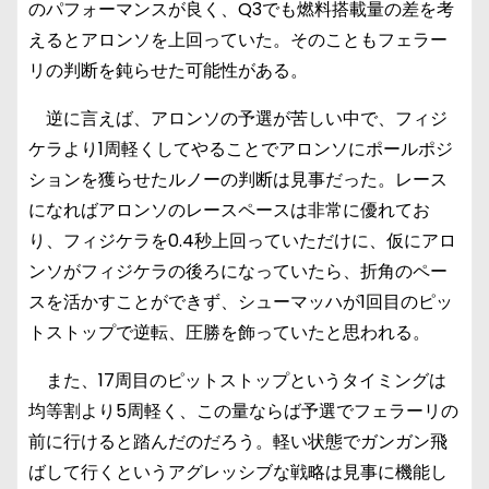
のパフォーマンスが良く、Q3でも燃料搭載量の差を考
えるとアロンソを上回っていた。そのこともフェラー
リの判断を鈍らせた可能性がある。
逆に言えば、アロンソの予選が苦しい中で、フィジ
ケラより1周軽くしてやることでアロンソにポールポジ
ションを獲らせたルノーの判断は見事だった。レース
になればアロンソのレースペースは非常に優れてお
り、フィジケラを0.4秒上回っていただけに、仮にアロ
ンソがフィジケラの後ろになっていたら、折角のペー
スを活かすことができず、シューマッハが1回目のピッ
トストップで逆転、圧勝を飾っていたと思われる。
また、17周目のピットストップというタイミングは
均等割より5周軽く、この量ならば予選でフェラーリの
前に行けると踏んだのだろう。軽い状態でガンガン飛
ばして行くというアグレッシブな戦略は見事に機能し