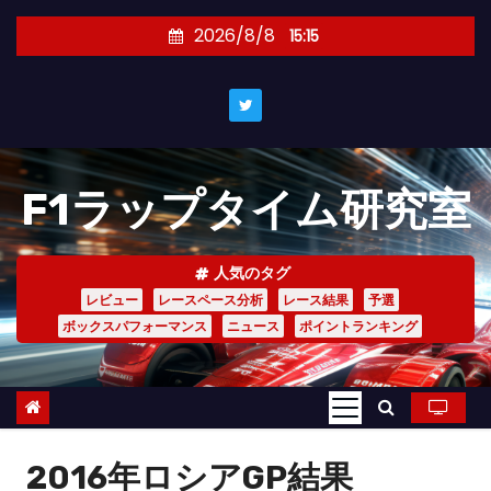
コ
2026/8/8
15:15
ン
テ
ン
ツ
へ
F1ラップタイム研究室
ス
キ
ッ
人気のタグ
プ
レビュー
レースペース分析
レース結果
予選
ボックスパフォーマンス
ニュース
ポイントランキング
2016年ロシアGP結果