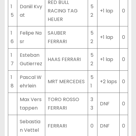
RED BULL
1
Daniil Kvy
5
RACING TAG
+1 lap
0
5
at
2
HEUER
1
Felipe Na
SAUBER
5
+1 lap
0
6
sr
FERRARI
2
1
Esteban
5
HAAS FERRARI
+1 lap
0
7
Gutierrez
2
1
Pascal W
5
MRT MERCEDES
+2 laps
0
8
ehrlein
1
Max Vers
TORO ROSSO
3
DNF
0
tappen
FERRARI
3
Sebastia
FERRARI
0
DNF
0
n Vettel