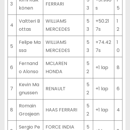
3
FERRARI
könen
3
s
5
Valtteri B
WILLIAMS
5
+50.21
1
4
ottas
MERCEDES
3
7s
2
Felipe Ma
WILLIAMS
5
+74.42
1
5
ssa
MERCEDES
3
7s
0
Fernand
MCLAREN
5
6
+1 lap
8
o Alonso
HONDA
2
Kevin Ma
5
7
RENAULT
+1 lap
6
gnussen
2
Romain
5
8
HAAS FERRARI
+1 lap
4
Grosjean
2
Sergio Pe
FORCE INDIA
5