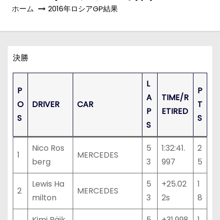
ホーム
2016年ロシアGP結果
決勝
L
P
P
A
TIME/R
O
DRIVER
CAR
T
P
ETIRED
S
S
S
Nico Ros
5
1:32:41.
2
1
MERCEDES
berg
3
997
5
Lewis Ha
5
+25.02
1
2
MERCEDES
milton
3
2s
8
Kimi Räik
5
+31.998
1