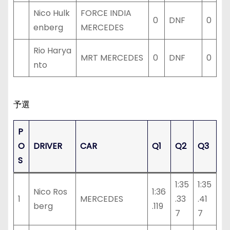
Nico Hulk
FORCE INDIA
0
DNF
0
enberg
MERCEDES
Rio Harya
MRT MERCEDES
0
DNF
0
nto
予選
P
O
DRIVER
CAR
Q1
Q2
Q3
S
1:35
1:35
Nico Ros
1:36
1
MERCEDES
.33
.41
berg
.119
7
7