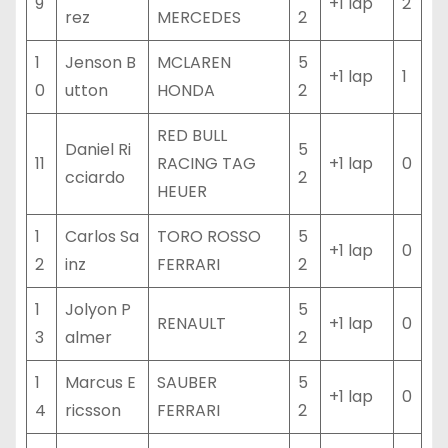
9
+1 lap
2
rez
MERCEDES
2
1
Jenson B
MCLAREN
5
+1 lap
1
0
utton
HONDA
2
RED BULL
Daniel Ri
5
11
RACING TAG
+1 lap
0
cciardo
2
HEUER
1
Carlos Sa
TORO ROSSO
5
+1 lap
0
2
inz
FERRARI
2
1
Jolyon P
5
RENAULT
+1 lap
0
3
almer
2
1
Marcus E
SAUBER
5
+1 lap
0
4
ricsson
FERRARI
2