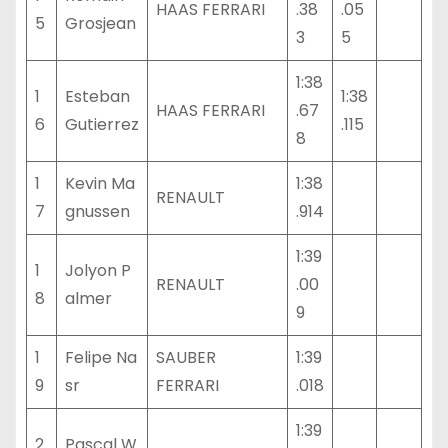
HAAS FERRARI
.38
.05
5
Grosjean
3
5
1:38
1
Esteban
1:38
HAAS FERRARI
.67
6
Gutierrez
.115
8
1
Kevin Ma
1:38
RENAULT
7
gnussen
.914
1:39
1
Jolyon P
RENAULT
.00
8
almer
9
1
Felipe Na
SAUBER
1:39
9
sr
FERRARI
.018
1:39
2
Pascal W