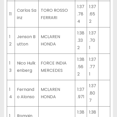
1:37
1:37
Carlos Sa
TORO ROSSO
11
.78
.65
inz
FERRARI
4
2
1:38
1:37
1
Jenson B
MCLAREN
.33
.70
2
utton
HONDA
2
1
1:38
1:37
1
Nico Hulk
FORCE INDIA
.56
.77
3
enberg
MERCEDES
2
1
1:37
1
Fernand
MCLAREN
1:37
.80
4
o Alonso
HONDA
.971
7
1:38
1:38
1
Romain