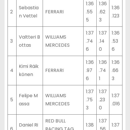
1:36
1:36
Sebastia
1:36
2
FERRARI
.55
.62
n Vettel
.123
5
3
1:37
1:37
1:36
Valtteri B
WILLIAMS
3
.74
.14
.53
ottas
MERCEDES
6
0
6
1:36
1:36
1:36
Kimi Räik
4
FERRARI
.97
.74
.66
könen
6
1
3
1:37
1:37
Felipe M
WILLIAMS
1:37
5
.75
.23
assa
MERCEDES
.016
3
0
RED BULL
1:37
Daniel Ri
1:38
1:37
6
RACING TAG
.56