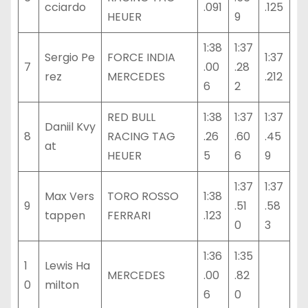
cciardo
.091
.125
HEUER
9
1:38
1:37
Sergio Pe
FORCE INDIA
1:37
7
.00
.28
rez
MERCEDES
.212
6
2
RED BULL
1:38
1:37
1:37
Daniil Kvy
8
RACING TAG
.26
.60
.45
at
HEUER
5
6
9
1:37
1:37
Max Vers
TORO ROSSO
1:38
9
.51
.58
tappen
FERRARI
.123
0
3
1:36
1:35
1
Lewis Ha
MERCEDES
.00
.82
0
milton
6
0