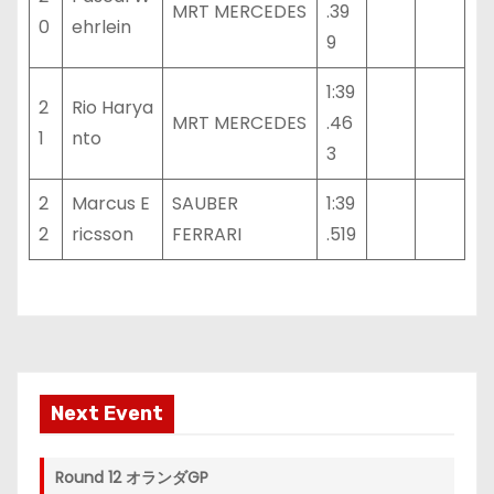
MRT MERCEDES
.39
0
ehrlein
9
1:39
2
Rio Harya
MRT MERCEDES
.46
1
nto
3
2
Marcus E
SAUBER
1:39
2
ricsson
FERRARI
.519
Next Event
Round 12 オランダGP