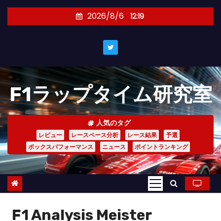
コ
2026/8/6
12:19
ン
テ
ン
ツ
へ
F1ラップタイム研究室
ス
キ
ッ
人気のタグ
プ
レビュー
レースペース分析
レース結果
予選
ボックスパフォーマンス
ニュース
ポイントランキング
F1 Analysis Meister