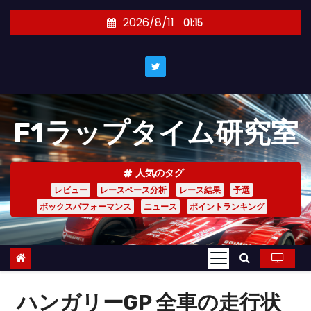
コ
2026/8/11
01:15
ン
テ
ン
ツ
へ
F1ラップタイム研究室
ス
キ
ッ
人気のタグ
プ
レビュー
レースペース分析
レース結果
予選
ボックスパフォーマンス
ニュース
ポイントランキング
ハンガリーGP 全車の走行状