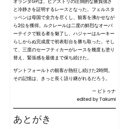
オランダGPは、ピアストリの圧倒的な勝負強さ
と冷静さを証明するレースとなった。フェルスタ
ッペンは母国で全力を尽くし、観客を沸かせなが
ら2位を獲得。ルクレールは二度の鮮烈なオーバ
ーテイクで観る者を魅了し、ハジャーはルーキー
らしからぬ完成度で初表彰台を勝ち取った。そし
て、三度のセーフティカーがレースを幾度も塗り
替え、緊張感を最後まで保ち続けた。
ザントフォールトの観客が熱狂し続けた2時間。
その記憶は、きっと長く語り継がれるだろう。
— ピトゥナ
edited by Takumi
あとがき