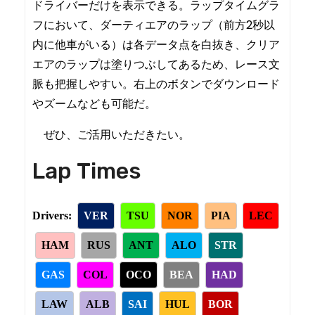
ドライバーだけを表示できる。ラップタイムグラ
フにおいて、ダーティエアのラップ（前方2秒以
内に他車がいる）は各データ点を白抜き、クリア
エアのラップは塗りつぶしてあるため、レース文
脈も把握しやすい。右上のボタンでダウンロード
やズームなども可能だ。
ぜひ、ご活用いただきたい。
Lap Times
Drivers:
VER
TSU
NOR
PIA
LEC
HAM
RUS
ANT
ALO
STR
GAS
COL
OCO
BEA
HAD
LAW
ALB
SAI
HUL
BOR