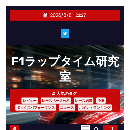
コ
2026/8/8
22:37
ン
テ
ン
ツ
へ
F1ラップタイム研究
ス
キ
室
ッ
プ
人気のタグ
レビュー
レースペース分析
レース結果
予選
ボックスパフォーマンス
ニュース
ポイントランキング