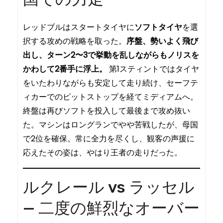
レッドブルはスタートタイヤに
ソフトタイヤ
を選
択する攻めの戦略を取った。
序盤、勢いよく飛び
出し、ターン2〜3で挙動を乱しながらもノリスを
かわして2番手に浮上。
第1スティントではタイヤ
をいたわりながらも安定して走り続け、セーフテ
ィカーでのピットストップを経てミディアムへ。
終盤は再びソフトを投入して最後まで攻め抜い
た。マシンはロングランでやや苦戦したが、母国
で2位を確保。常に全力を尽くし、観客の声援に
応えたその姿は、やはり王者の走りだった。
ルクレール vs ラッセル
— 二度の鮮烈なオーバー