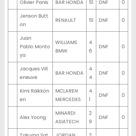
Olivier Panis
BAR HONDA
51
DNF
0
Jenson Butt
RENAULT
51
DNF
0
on
Juan
WILLIAMS
4
Pablo Monto
DNF
0
BMW
6
ya
Jacques Vill
4
BAR HONDA
DNF
0
eneuve
4
Kimi Räikkön
MCLAREN
4
DNF
0
en
MERCEDES
1
MINARDI
2
Alex Yoong
DNF
0
ASIATECH
9
Takuma Sat
JORDAN
2