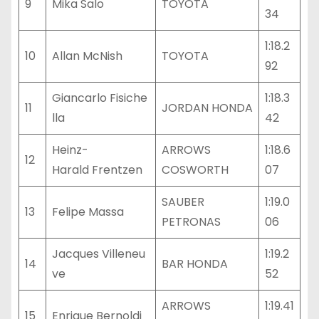
9
Mika Salo
TOYOTA
34
1:18.2
10
Allan McNish
TOYOTA
92
Giancarlo Fisiche
1:18.3
11
JORDAN HONDA
lla
42
Heinz-
ARROWS
1:18.6
12
Harald Frentzen
COSWORTH
07
SAUBER
1:19.0
13
Felipe Massa
PETRONAS
06
Jacques Villeneu
1:19.2
14
BAR HONDA
ve
52
ARROWS
1:19.41
15
Enrique Bernoldi