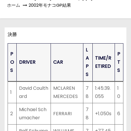
ホーム
2002年モナコGP結果
決勝
L
P
P
A
TIME/R
O
DRIVER
CAR
T
P
ETIRED
S
S
S
David Coulth
MCLAREN
7
1:45:39.
1
1
ard
MERCEDES
8
055
0
Michael Sch
7
2
FERRARI
+1.050s
6
umacher
8
Ralf Schuma
WILLIAMS
7
+77.45