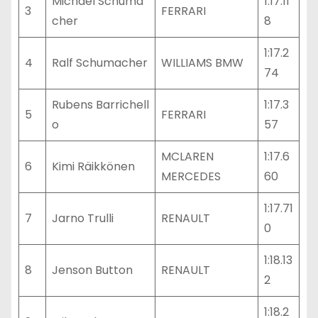
Michael Schuma
1:17.11
3
FERRARI
cher
8
1:17.2
4
Ralf Schumacher
WILLIAMS BMW
74
Rubens Barrichell
1:17.3
5
FERRARI
o
57
MCLAREN
1:17.6
6
Kimi Räikkönen
MERCEDES
60
1:17.71
7
Jarno Trulli
RENAULT
0
1:18.13
8
Jenson Button
RENAULT
2
1:18.2