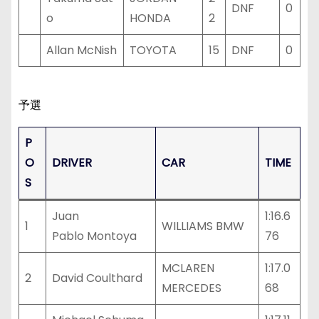
DNF
0
o
HONDA
2
Allan McNish
TOYOTA
15
DNF
0
予選
P
O
DRIVER
CAR
TIME
S
Juan
1:16.6
1
WILLIAMS BMW
Pablo Montoya
76
MCLAREN
1:17.0
2
David Coulthard
MERCEDES
68