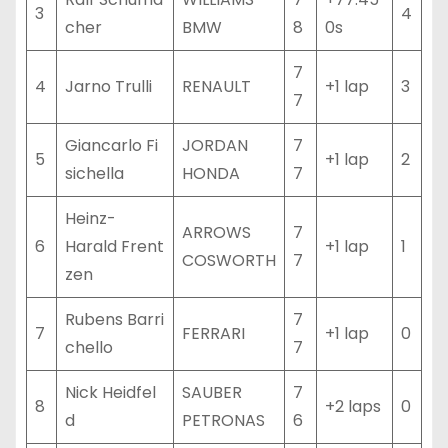
3
4
cher
BMW
8
0s
7
4
Jarno Trulli
RENAULT
+1 lap
3
7
Giancarlo Fi
JORDAN
7
5
+1 lap
2
sichella
HONDA
7
Heinz-
ARROWS
7
6
Harald Frent
+1 lap
1
COSWORTH
7
zen
Rubens Barri
7
7
FERRARI
+1 lap
0
chello
7
Nick Heidfel
SAUBER
7
8
+2 laps
0
d
PETRONAS
6