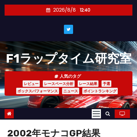
コ
2026/8/8
12:40
ン
テ
ン
ツ
へ
F1ラップタイム研究室
ス
キ
ッ
人気のタグ
プ
レビュー
レースペース分析
レース結果
予選
ボックスパフォーマンス
ニュース
ポイントランキング
2002年モナコGP結果