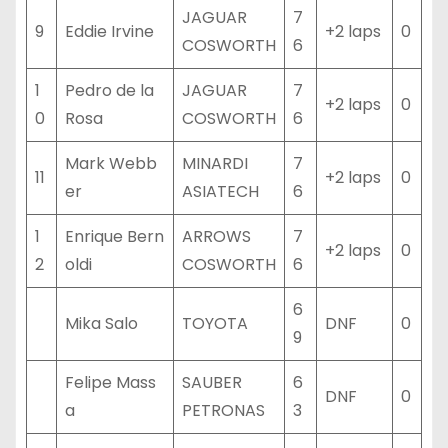
JAGUAR
7
9
Eddie Irvine
+2 laps
0
COSWORTH
6
1
Pedro de la
JAGUAR
7
+2 laps
0
0
Rosa
COSWORTH
6
Mark Webb
MINARDI
7
11
+2 laps
0
er
ASIATECH
6
1
Enrique Bern
ARROWS
7
+2 laps
0
2
oldi
COSWORTH
6
6
Mika Salo
TOYOTA
DNF
0
9
Felipe Mass
SAUBER
6
DNF
0
a
PETRONAS
3