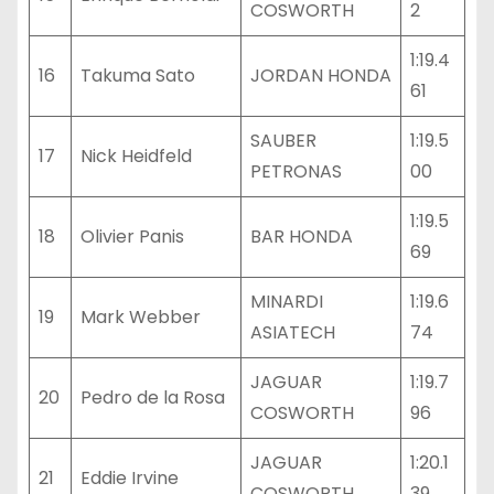
COSWORTH
2
1:19.4
16
Takuma Sato
JORDAN HONDA
61
SAUBER
1:19.5
17
Nick Heidfeld
PETRONAS
00
1:19.5
18
Olivier Panis
BAR HONDA
69
MINARDI
1:19.6
19
Mark Webber
ASIATECH
74
JAGUAR
1:19.7
20
Pedro de la Rosa
COSWORTH
96
JAGUAR
1:20.1
21
Eddie Irvine
COSWORTH
39