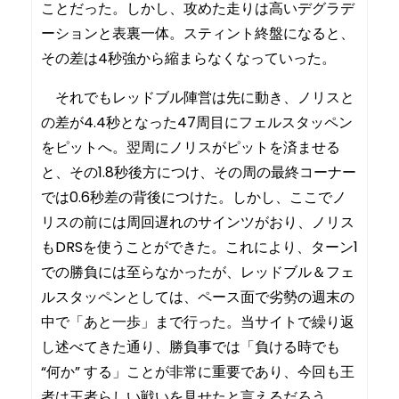
ことだった。しかし、攻めた走りは高いデグラデ
ーションと表裏一体。スティント終盤になると、
その差は4秒強から縮まらなくなっていった。
それでもレッドブル陣営は先に動き、ノリスと
の差が4.4秒となった47周目にフェルスタッペン
をピットへ。翌周にノリスがピットを済ませる
と、その1.8秒後方につけ、その周の最終コーナー
では0.6秒差の背後につけた。しかし、ここでノ
リスの前には周回遅れのサインツがおり、ノリス
もDRSを使うことができた。これにより、ターン1
での勝負には至らなかったが、レッドブル＆フェ
ルスタッペンとしては、ペース面で劣勢の週末の
中で「あと一歩」まで行った。当サイトで繰り返
し述べてきた通り、勝負事では「負ける時でも
“何か” する」ことが非常に重要であり、今回も王
者は王者らしい戦いを見せたと言えるだろう。