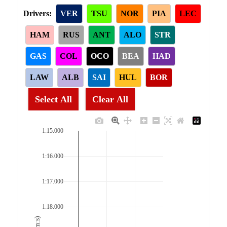
Drivers:
VER
TSU
NOR
PIA
LEC
HAM
RUS
ANT
ALO
STR
GAS
COL
OCO
BEA
HAD
LAW
ALB
SAI
HUL
BOR
Select All
Clear All
1:15.000
1:16.000
1:17.000
1:18.000