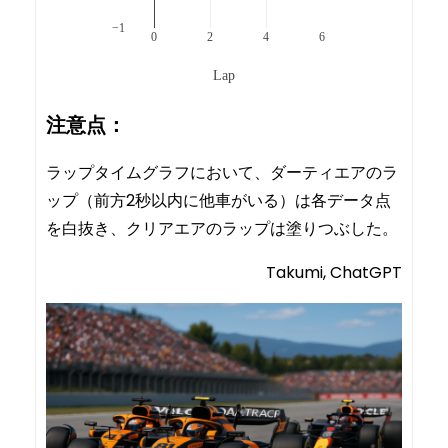
−1
0
2
4
6
Lap
注意点：
ラップタイムグラフにおいて、ダーティエアのラ
ップ（前方2秒以内に他車がいる）は各データ点
を白抜き、クリアエアのラップは塗りつぶした。
Takumi, ChatGPT