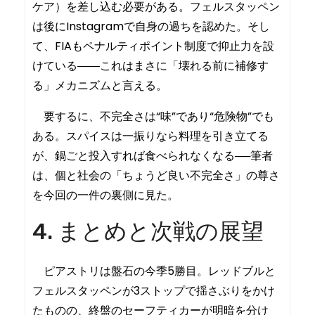
ケア）を差し込む必要がある。フェルスタッペン
は後にInstagramで自身の過ちを認めた。そし
て、FIAもペナルティポイント制度で抑止力を設
けている――これはまさに「壊れる前に補修す
る」メカニズムと言える。
要するに、不完全さは“味”であり“危険物”でも
ある。スパイスは一振りなら料理を引き立てる
が、鍋ごと投入すれば食べられなくなる──筆者
は、個と社会の「ちょうど良い不完全さ」の尊さ
を今回の一件の裏側に見た。
4. まとめと次戦の展望
ピアストリは盤石の今季5勝目。レッドブルと
フェルスタッペンが3ストップで揺さぶりをかけ
たものの、終盤のセーフティカーが明暗を分け