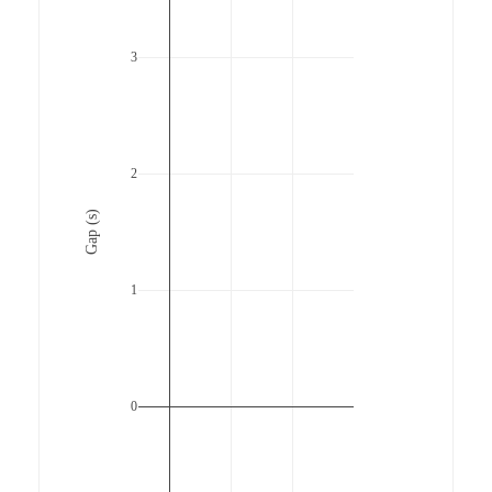
3
2
Gap (s)
1
0