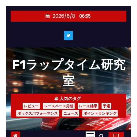
コ
2026/8/8
06:55
ン
テ
ン
ツ
へ
F1ラップタイム研究
ス
キ
室
ッ
プ
人気のタグ
レビュー
レースペース分析
レース結果
予選
ボックスパフォーマンス
ニュース
ポイントランキング