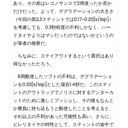
あり、その差はレコノサンスで2周使ったか否か
だけだった。よって、デグラデーションの大きさ
（今回の第2,3スティントでは0.17~0.20[s/lap]）
を考慮しても、0.3秒程度の不利しかなく、ハー
ドタイヤよりはマシだったのではないかというの
が筆者の推察だ。
ちなみに、ステイアウトするという選択はあり
得なかっただろう。
8周酷使したソフトの不利は、デグラデーショ
ンを0.20[s/lap]とした場合1.4秒だ。このスティ
ントのアウトラップでノリスに対するアンダーカ
ットのために激しくプッシュし、その後もなんと
か勝負に持ち込もうと酷使したことを考えると、
それ以上の不利があった可能性も高い。さらに、
ピレリタイヤの特性として、スティントの途中で