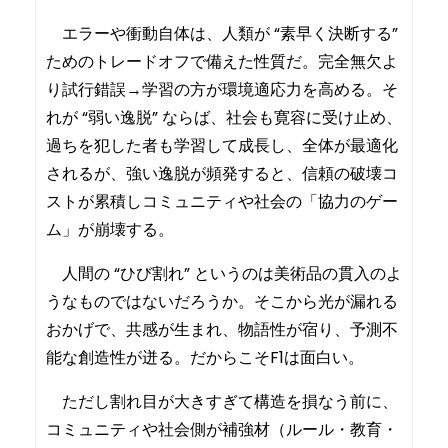
エラーや衝動自体は、人類が “素早く決断する”
ためのトレードオフで備えた性質だ。完全無欠よ
り試行錯誤→学習の方が環境適応力を高める。そ
れが “弱い逸脱” ならば、社会も寛容に受け止め、
過ちを犯した者も学習して成長し、全体が最適化
されるが、強い逸脱が頻発すると、信頼の破壊コ
ストが累積しコミュニティや社会の「協力のゲー
ム」が崩壊する。
人間の “ひび割れ” というのは美術品の貫入のよ
うなものではないだろうか。そこから光が漏れる
おかげで、共感が生まれ、物語性が宿り、予測不
能な創造性が迸る。だからこそF1は面白い。
ただし割れ目が大きすぎて構造を損なう前に、
コミュニティや社会側が補強材（ルール・教育・