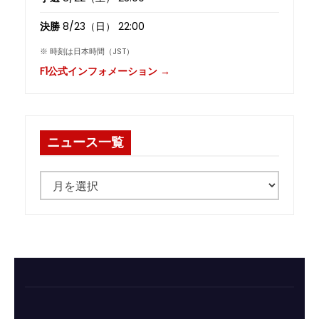
決勝
8/23（日） 22:00
※ 時刻は日本時間（JST）
F1公式インフォメーション →
ニュース一覧
ニ
ュ
ー
ス
一
覧