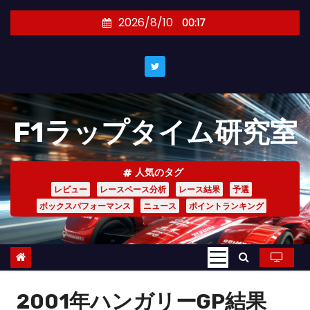
コ
2026/8/10
00:17
ン
テ
ン
ツ
へ
F1ラップタイム研究室
ス
キ
ッ
人気のタグ
プ
レビュー
レースペース分析
レース結果
予選
ボックスパフォーマンス
ニュース
ポイントランキング
2001年ハンガリーGP結果