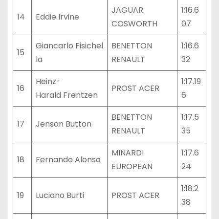
JAGUAR
1:16.6
14
Eddie Irvine
COSWORTH
07
Giancarlo Fisichel
BENETTON
1:16.6
15
la
RENAULT
32
Heinz-
1:17.19
16
PROST ACER
Harald Frentzen
6
BENETTON
1:17.5
17
Jenson Button
RENAULT
35
MINARDI
1:17.6
18
Fernando Alonso
EUROPEAN
24
1:18.2
19
Luciano Burti
PROST ACER
38