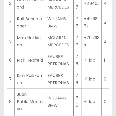
3
+3.940s
4
ard
MERCEDES
7
Ralf Schuma
WILLIAMS
7
+49.68
4
3
cher
BMW
7
7s
Mika Hakkin
MCLAREN
7
+70.293
5
2
en
MERCEDES
7
s
SAUBER
7
6
Nick Heidfeld
+1 lap
1
PETRONAS
6
Kimi Räikkön
SAUBER
7
7
+1 lap
0
en
PETRONAS
6
Juan
WILLIAMS
7
8
Pablo Monto
+1 lap
0
BMW
6
ya