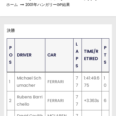
ホーム
2001年ハンガリーGP結果
決勝
L
P
P
A
TIME/R
O
DRIVER
CAR
T
P
ETIRED
S
S
S
Michael Sch
7
1:41:49.6
1
1
FERRARI
umacher
7
75
0
Rubens Barri
7
2
FERRARI
+3.363s
6
chello
7
David Coulth
MCLAREN
7