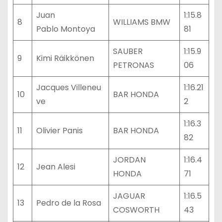
Juan
1:15.8
8
WILLIAMS BMW
Pablo Montoya
81
SAUBER
1:15.9
9
Kimi Räikkönen
PETRONAS
06
Jacques Villeneu
1:16.21
10
BAR HONDA
ve
2
1:16.3
11
Olivier Panis
BAR HONDA
82
JORDAN
1:16.4
12
Jean Alesi
HONDA
71
JAGUAR
1:16.5
13
Pedro de la Rosa
COSWORTH
43