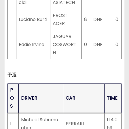
oldi
ASIATECH
PROST
Luciano Burti
8
DNF
0
ACER
JAGUAR
Eddie Irvine
COSWORT
0
DNF
0
H
予選
P
O
DRIVER
CAR
TIME
S
Michael Schuma
1:14.0
1
FERRARI
cher
59