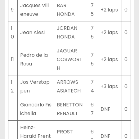
Jacques Vill
BAR
7
9
+2 laps
0
eneuve
HONDA
5
1
JORDAN
7
Jean Alesi
+2 laps
0
0
HONDA
5
JAGUAR
Pedro de la
7
11
COSWORT
+2 laps
0
Rosa
5
H
1
Jos Verstap
ARROWS
7
+3 laps
0
2
pen
ASIATECH
4
Giancarlo Fis
BENETTON
6
DNF
0
ichella
RENAULT
7
Heinz-
PROST
6
Harald Frent
DNF
0