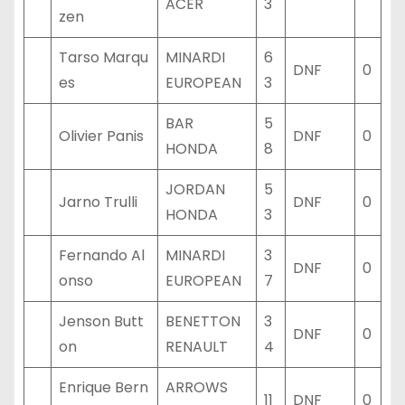
ACER
3
zen
Tarso Marqu
MINARDI
6
DNF
0
es
EUROPEAN
3
BAR
5
Olivier Panis
DNF
0
HONDA
8
JORDAN
5
Jarno Trulli
DNF
0
HONDA
3
Fernando Al
MINARDI
3
DNF
0
onso
EUROPEAN
7
Jenson Butt
BENETTON
3
DNF
0
on
RENAULT
4
Enrique Bern
ARROWS
11
DNF
0