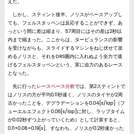
えた。
しかし、スティント後半、ノリスがペースアップし
ても、フェルスタッペンは反応することができず、あ
っという間に差は縮まり、57周目にはその差は2秒以
内まで縮まった。ここからは、タービュランスの影響
を受けながらも、スライドするマシンをねじ伏せて攻
めるノリスと、それをDRS圏内に入れぬよう全力で逃
げるフェルスタッペンという、実に迫力のあるレース
となった。
先に行った
レースペース分析
では、第2スティントで
はノリスの方が平均0.11秒速く、ノリスのタイヤが2周
古かったことを、デグラデーションを0.04[s/lap]（フ
ューエルエフェクト0.06[s/lap]に対し、ラップタイム
が0.02秒ずつ上がっていくため）として計算すると、
0.11+0.08=0.19[s]、すなわち、ノリスが0.2秒速かった