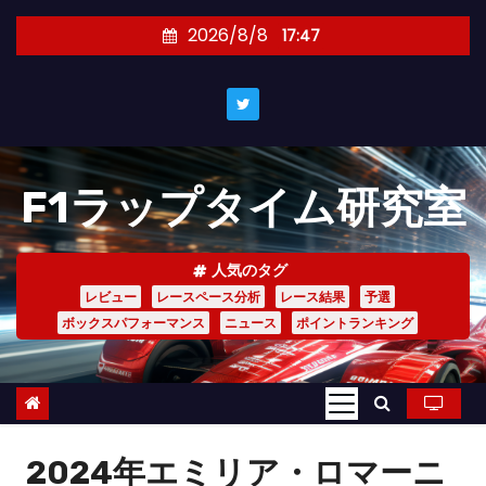
コ
2026/8/8
17:47
ン
テ
ン
ツ
へ
F1ラップタイム研究室
ス
キ
ッ
人気のタグ
プ
レビュー
レースペース分析
レース結果
予選
ボックスパフォーマンス
ニュース
ポイントランキング
2024年エミリア・ロマーニ