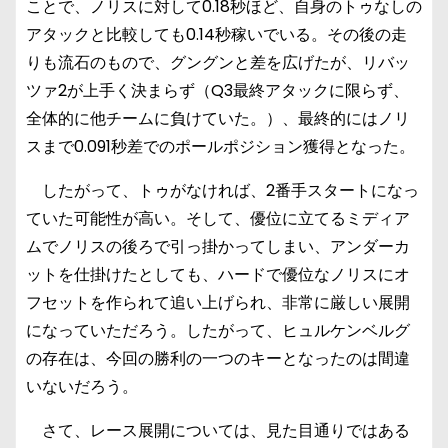
ことで、ノリスに対して0.18秒ほど、自身のトゥなしの
アタックと比較しても0.14秒稼いでいる。その後の走
りも流石のもので、グングンと差を広げたが、リバッ
ツァ2が上手く決まらず（Q3最終アタックに限らず、
全体的に他チームに負けていた。）、最終的にはノリ
スまで0.091秒差でのポールポジション獲得となった。
したがって、トゥがなければ、2番手スタートになっ
ていた可能性が高い。そして、優位に立てるミディア
ムでノリスの後ろで引っ掛かってしまい、アンダーカ
ットを仕掛けたとしても、ハードで優位なノリスにオ
フセットを作られて追い上げられ、非常に厳しい展開
になっていただろう。したがって、ヒュルケンベルグ
の存在は、今回の勝利の一つのキーとなったのは間違
いないだろう。
さて、レース展開については、見た目通りではある