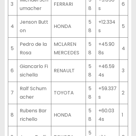
3
FERRARI
6
umacher
8
s
Jenson Butt
5
+12.334
4
HONDA
5
on
8
s
Pedro de la
MCLAREN
5
+45.90
5
4
Rosa
MERCEDES
8
8s
Giancarlo Fi
5
+46.59
6
RENAULT
3
sichella
8
4s
Ralf Schum
5
+59.337
7
TOYOTA
2
acher
8
s
Rubens Bar
5
+60.03
8
HONDA
1
richello
8
4s
5