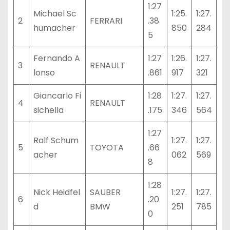
1:27
Michael Sc
1:25.
1:27.
2
FERRARI
.38
humacher
850
284
5
Fernando A
1:27
1:26.
1:27.
3
RENAULT
lonso
.861
917
321
Giancarlo Fi
1:28
1:27.
1:27.
4
RENAULT
sichella
.175
346
564
1:27
Ralf Schum
1:27.
1:27.
5
TOYOTA
.66
acher
062
569
8
1:28
Nick Heidfel
SAUBER
1:27.
1:27.
6
.20
d
BMW
251
785
0