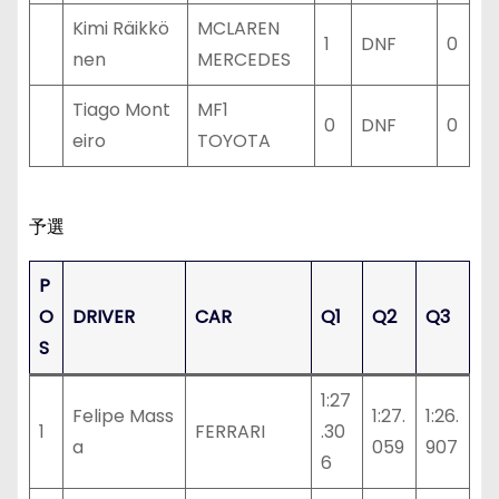
Kimi Räikkö
MCLAREN
1
DNF
0
nen
MERCEDES
Tiago Mont
MF1
0
DNF
0
eiro
TOYOTA
予選
P
O
DRIVER
CAR
Q1
Q2
Q3
S
1:27
Felipe Mass
1:27.
1:26.
1
FERRARI
.30
a
059
907
6