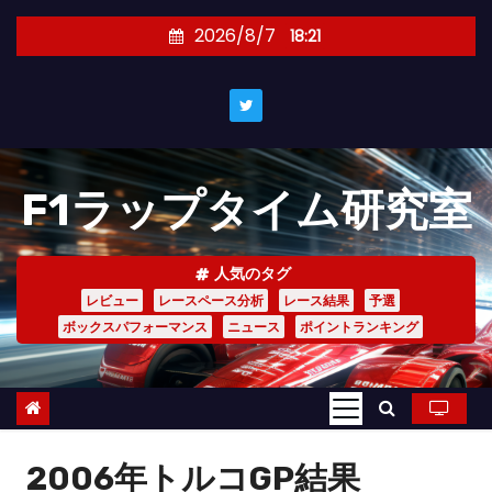
コ
2026/8/7
18:21
ン
テ
ン
ツ
へ
F1ラップタイム研究室
ス
キ
ッ
人気のタグ
プ
レビュー
レースペース分析
レース結果
予選
ボックスパフォーマンス
ニュース
ポイントランキング
2006年トルコGP結果