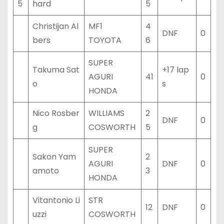
5
hard
5
Christijan Al
MF1
4
DNF
0
bers
TOYOTA
6
SUPER
Takuma Sat
+17 lap
AGURI
41
0
o
s
HONDA
Nico Rosber
WILLIAMS
2
DNF
0
g
COSWORTH
5
SUPER
Sakon Yam
2
AGURI
DNF
0
amoto
3
HONDA
Vitantonio Li
STR
12
DNF
0
uzzi
COSWORTH