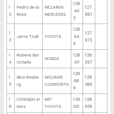
1:28
1
Pedro de la
MCLAREN
1:27.
.40
2
Rosa
MERCEDES
897
3
1:28
1
1:27.
Jarno Trulli
TOYOTA
.54
3
973
9
1
Rubens Bar
1:28
1:28.
HONDA
4
richello
.411
257
1:28
1
Nico Rosbe
WILLIAMS
1:28.
.88
5
rg
COSWORTH
386
9
1
Christijan Al
MF1
1:29.
1:28.
6
bers
TOYOTA
021
639