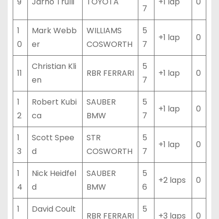
9
Jarno Trulli
TOYOTA
+1 lap
0
7
1
Mark Webb
WILLIAMS
5
+1 lap
0
0
er
COSWORTH
7
Christian Kli
5
11
RBR FERRARI
+1 lap
0
en
7
1
Robert Kubi
SAUBER
5
+1 lap
0
2
ca
BMW
7
1
Scott Spee
STR
5
+1 lap
0
3
d
COSWORTH
7
1
Nick Heidfel
SAUBER
5
+2 laps
0
4
d
BMW
6
1
David Coult
5
RBR FERRARI
+3 laps
0