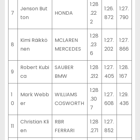
1:28
Jenson But
1:26.
1:27.
7
HONDA
.22
ton
872
790
2
1:28
Kimi Räikkö
MCLAREN
1:27.
1:27.
8
.23
nen
MERCEDES
202
866
6
Robert Kubi
SAUBER
1:28
1:27.
1:28.
9
ca
BMW
.212
405
167
1:28
1
Mark Webb
WILLIAMS
1:27.
1:29.
.30
0
er
COSWORTH
608
436
7
Christian Kli
RBR
1:28
1:27.
11
en
FERRARI
.271
852