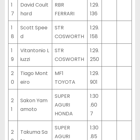
1
David Coult
RBR
1:29.
7
hard
FERRARI
136
1
Scott Spee
STR
1:29.
8
d
COSWORTH
158
1
Vitantonio L
STR
1:29.
9
iuzzi
COSWORTH
250
2
Tiago Mont
MF1
1:29.
0
eiro
TOYOTA
901
SUPER
1:30
2
Sakon Yam
AGURI
.60
1
amoto
HONDA
7
SUPER
1:30
2
Takuma Sa
AGURI
.85