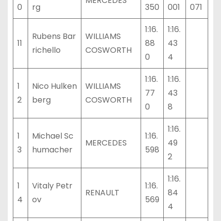
MERCEDES
0
rg
350
001
071
1:16.
1:16.
Rubens Bar
WILLIAMS
11
88
43
richello
COSWORTH
0
4
1:16.
1:16.
1
Nico Hulken
WILLIAMS
77
43
2
berg
COSWORTH
0
8
1:16.
1
Michael Sc
1:16.
MERCEDES
49
3
humacher
598
2
1:16.
1
Vitaly Petr
1:16.
RENAULT
84
4
ov
569
4