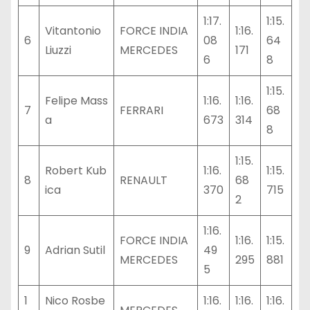
1:17.
1:15.
Vitantonio
FORCE INDIA
1:16.
6
08
64
Liuzzi
MERCEDES
171
6
8
1:15.
Felipe Mass
1:16.
1:16.
7
FERRARI
68
a
673
314
8
1:15.
Robert Kub
1:16.
1:15.
8
RENAULT
68
ica
370
715
2
1:16.
FORCE INDIA
1:16.
1:15.
9
Adrian Sutil
49
MERCEDES
295
881
5
1
Nico Rosbe
1:16.
1:16.
1:16.