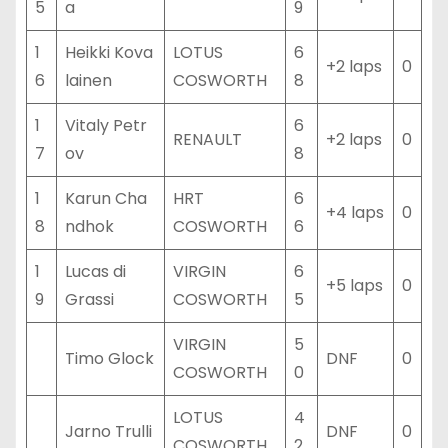
5
a
9
1
Heikki Kova
LOTUS
6
+2 laps
0
6
lainen
COSWORTH
8
1
Vitaly Petr
6
RENAULT
+2 laps
0
7
ov
8
1
Karun Cha
HRT
6
+4 laps
0
8
ndhok
COSWORTH
6
1
Lucas di
VIRGIN
6
+5 laps
0
9
Grassi
COSWORTH
5
VIRGIN
5
Timo Glock
DNF
0
COSWORTH
0
LOTUS
4
Jarno Trulli
DNF
0
COSWORTH
2