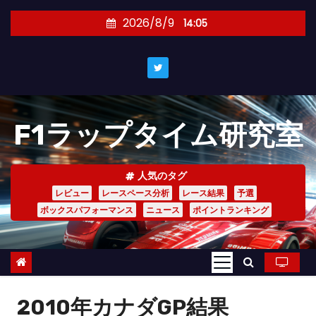
コ
2026/8/9
14:05
ン
テ
ン
ツ
へ
F1ラップタイム研究室
ス
キ
ッ
人気のタグ
プ
レビュー
レースペース分析
レース結果
予選
ボックスパフォーマンス
ニュース
ポイントランキング
2010年カナダGP結果