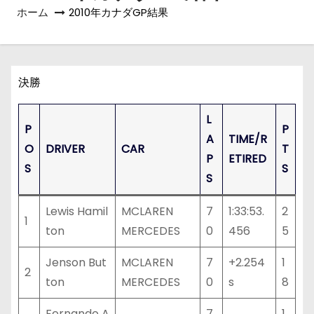
ホーム
2010年カナダGP結果
決勝
L
P
P
A
TIME/R
O
DRIVER
CAR
T
P
ETIRED
S
S
S
Lewis Hamil
MCLAREN
7
1:33:53.
2
1
ton
MERCEDES
0
456
5
Jenson But
MCLAREN
7
+2.254
1
2
ton
MERCEDES
0
s
8
Fernando A
7
1