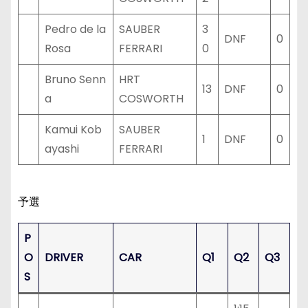
Pedro de la
SAUBER
3
DNF
0
Rosa
FERRARI
0
Bruno Senn
HRT
13
DNF
0
a
COSWORTH
Kamui Kob
SAUBER
1
DNF
0
ayashi
FERRARI
予選
P
O
DRIVER
CAR
Q1
Q2
Q3
S