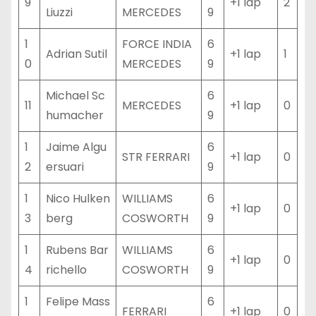
9
+1 lap
2
Liuzzi
MERCEDES
9
1
FORCE INDIA
6
Adrian Sutil
+1 lap
1
0
MERCEDES
9
Michael Sc
6
11
MERCEDES
+1 lap
0
humacher
9
1
Jaime Algu
6
STR FERRARI
+1 lap
0
2
ersuari
9
1
Nico Hulken
WILLIAMS
6
+1 lap
0
3
berg
COSWORTH
9
1
Rubens Bar
WILLIAMS
6
+1 lap
0
4
richello
COSWORTH
9
1
Felipe Mass
6
FERRARI
+1 lap
0