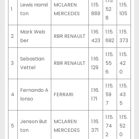
1:15.
Lewis Hamil
MCLAREN
1:15.
1:15.
1
52
ton
MERCEDES
889
105
8
Mark Web
1:16.
1:15.
1:15.
2
RBR RENAULT
ber
423
692
373
1:15.
1:15.
Sebastian
1:16.
3
RBR RENAULT
55
42
Vettel
129
6
0
1:15.
1:15.
Fernando A
1:16.
4
FERRARI
59
43
lonso
171
7
5
1:15.
1:15.
Jenson But
MCLAREN
1:16.
5
74
52
ton
MERCEDES
371
2
0