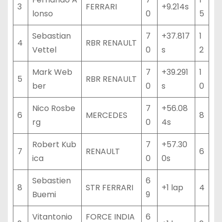
3
FERRARI
+9.214s
lonso
0
5
Sebastian
7
+37.817
1
4
RBR RENAULT
Vettel
0
s
2
Mark Web
7
+39.291
1
5
RBR RENAULT
ber
0
s
0
Nico Rosbe
7
+56.08
6
MERCEDES
8
rg
0
4s
Robert Kub
7
+57.30
7
RENAULT
6
ica
0
0s
Sebastien
6
8
STR FERRARI
+1 lap
4
Buemi
9
Vitantonio
FORCE INDIA
6