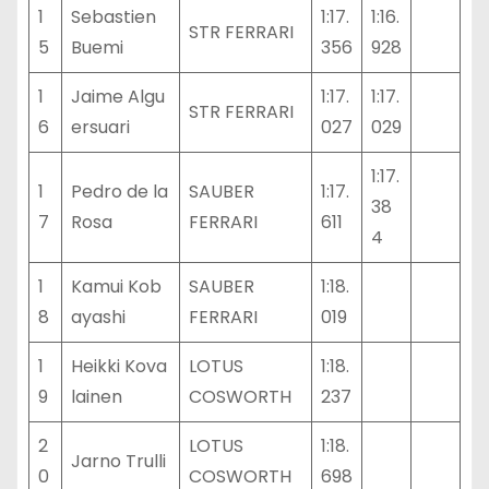
1
Sebastien
1:17.
1:16.
STR FERRARI
5
Buemi
356
928
1
Jaime Algu
1:17.
1:17.
STR FERRARI
6
ersuari
027
029
1:17.
1
Pedro de la
SAUBER
1:17.
38
7
Rosa
FERRARI
611
4
1
Kamui Kob
SAUBER
1:18.
8
ayashi
FERRARI
019
1
Heikki Kova
LOTUS
1:18.
9
lainen
COSWORTH
237
2
LOTUS
1:18.
Jarno Trulli
0
COSWORTH
698