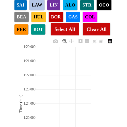
SAI
LAW
LIN
ALO
STR
OCO
BEA
HUL
BOR
GAS
COL
Select All
Clear All
PER
BOT
1:20.000
1:21.000
1:22.000
1:23.000
Time (m:s)
1:24.000
1:25.000