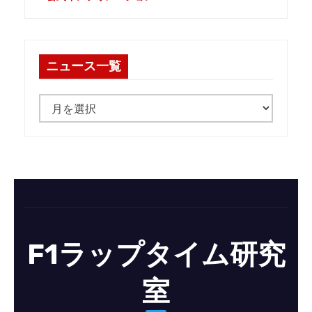
ニュース一覧
ニ
ュ
ー
ス
一
覧
F1ラップタイム研究
室