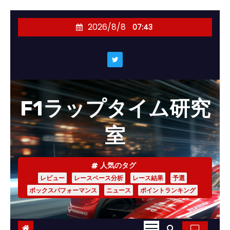
コ
2026/8/8
07:43
ン
テ
ン
ツ
へ
F1ラップタイム研究
ス
キ
室
ッ
プ
人気のタグ
レビュー
レースペース分析
レース結果
予選
ボックスパフォーマンス
ニュース
ポイントランキング