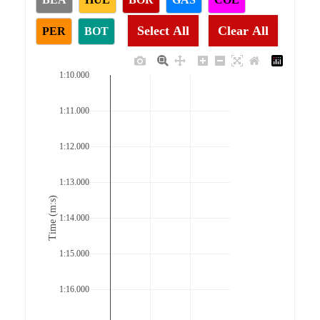
Select All
Clear All
PER
BOT
1:10.000
1:11.000
1:12.000
1:13.000
Time (m:s)
1:14.000
1:15.000
1:16.000