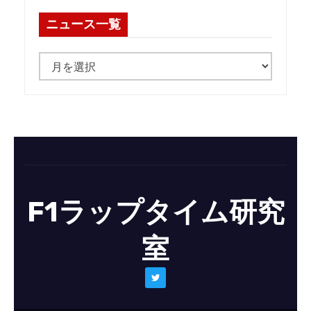
ニュース一覧
ニ
ュ
ー
ス
一
覧
F1ラップタイム研究
室