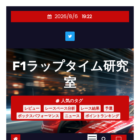
コ
2026/8/6
19:22
ン
テ
ン
ツ
へ
F1ラップタイム研究
ス
キ
室
ッ
プ
人気のタグ
レビュー
レースペース分析
レース結果
予選
ボックスパフォーマンス
ニュース
ポイントランキング