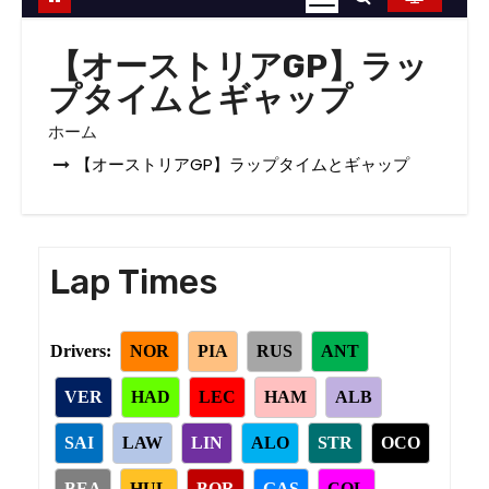
【オーストリアGP】ラッ
プタイムとギャップ
ホーム
【オーストリアGP】ラップタイムとギャップ
Lap Times
Drivers:
NOR
PIA
RUS
ANT
VER
HAD
LEC
HAM
ALB
SAI
LAW
LIN
ALO
STR
OCO
BEA
HUL
BOR
GAS
COL