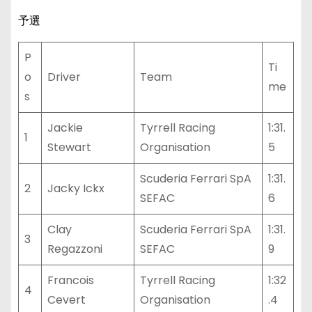
予選
P
Ti
o
Driver
Team
me
s
Jackie
Tyrrell Racing
1:31.
1
Stewart
Organisation
5
Scuderia Ferrari SpA
1:31.
2
Jacky Ickx
SEFAC
6
Clay
Scuderia Ferrari SpA
1:31.
3
Regazzoni
SEFAC
9
Francois
Tyrrell Racing
1:32
4
Cevert
Organisation
.4