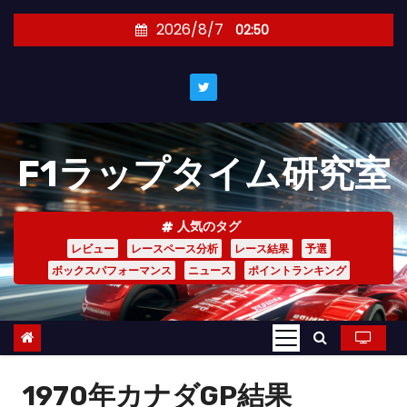
コ
2026/8/7
02:50
ン
テ
ン
ツ
へ
F1ラップタイム研究室
ス
キ
ッ
人気のタグ
プ
レビュー
レースペース分析
レース結果
予選
ボックスパフォーマンス
ニュース
ポイントランキング
1970年カナダGP結果