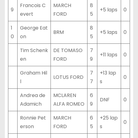
Francois C
MARCH
8
9
+5 laps
0
evert
FORD
5
1
George Eat
8
BRM
+5 laps
0
0
on
5
Tim Schenk
DE TOMASO
7
+11 laps
0
en
FORD
9
Graham Hil
7
+13 lap
LOTUS FORD
0
l
7
s
Andrea de
MCLAREN
6
DNF
0
Adamich
ALFA ROMEO
9
Ronnie Pet
MARCH
6
+25 lap
0
erson
FORD
5
s