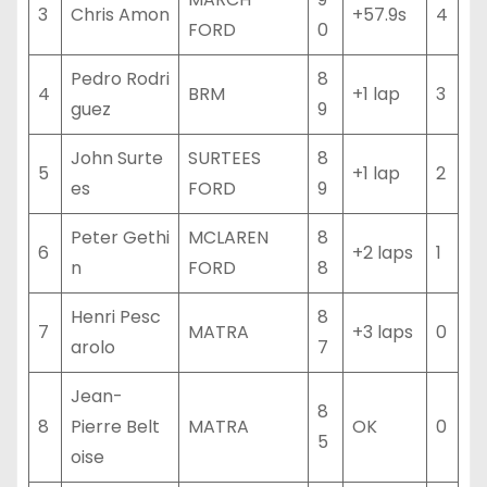
3
Chris Amon
+57.9s
4
FORD
0
Pedro Rodri
8
4
BRM
+1 lap
3
guez
9
John Surte
SURTEES
8
5
+1 lap
2
es
FORD
9
Peter Gethi
MCLAREN
8
6
+2 laps
1
n
FORD
8
Henri Pesc
8
7
MATRA
+3 laps
0
arolo
7
Jean-
8
8
Pierre Belt
MATRA
OK
0
5
oise