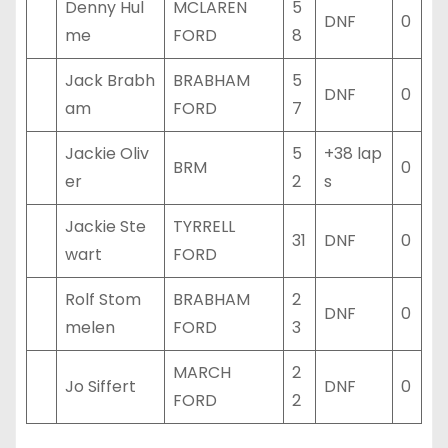
Denny Hul
MCLAREN
5
DNF
0
me
FORD
8
Jack Brabh
BRABHAM
5
DNF
0
am
FORD
7
Jackie Oliv
5
+38 lap
BRM
0
er
2
s
Jackie Ste
TYRRELL
31
DNF
0
wart
FORD
Rolf Stom
BRABHAM
2
DNF
0
melen
FORD
3
MARCH
2
Jo Siffert
DNF
0
FORD
2