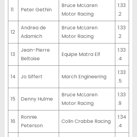
Bruce McLaren
1:33
11
Peter Gethin
Motor Racing
.2
Andrea de
Bruce McLaren
1:33
12
Adamich
Motor Racing
.2
Jean-Pierre
1:33
13
Equipe Matra Elf
Beltoise
.4
1:33
14
Jo Siffert
March Engineering
.5
Bruce McLaren
1:33
15
Denny Hulme
Motor Racing
.9
Ronnie
1:34
16
Colin Crabbe Racing
Peterson
.4