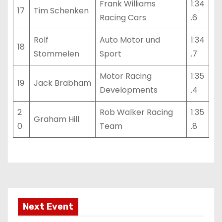
Frank Williams
1:34
17
Tim Schenken
Racing Cars
.6
Rolf
Auto Motor und
1:34
18
Stommelen
Sport
.7
Motor Racing
1:35
19
Jack Brabham
Developments
.4
2
Rob Walker Racing
1:35
Graham Hill
0
Team
.8
Next Event