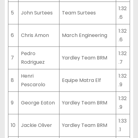
1:32
5
John Surtees
Team Surtees
.6
1:32
6
Chris Amon
March Engineering
.6
Pedro
1:32
7
Yardley Team BRM
Rodriguez
.7
Henri
1:32
8
Equipe Matra Elf
Pescarolo
.9
1:32
9
George Eaton
Yardley Team BRM
.9
1:33
10
Jackie Oliver
Yardley Team BRM
.1