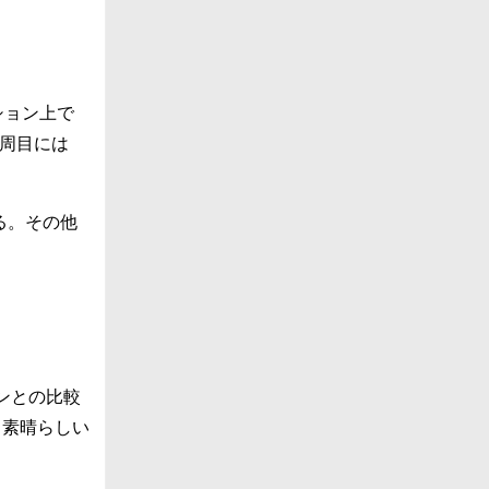
ション上で
9周目には
る。その他
ンとの比較
う素晴らしい