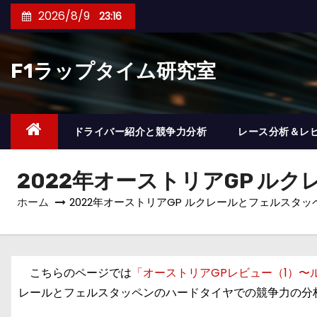
コ
2026/8/9
23:16
ン
テ
F1ラップタイム研究室
ン
ツ
へ
ス
ドライバー紹介と競争力分析
レース分析＆レ
キ
ッ
2022年オーストリアGP 
プ
ホーム
2022年オーストリアGP ルクレールとフェルスタ
こちらのページでは
「オーストリアGPレビュー（1）〜
レールとフェルスタッペンのハードタイヤでの競争力の分