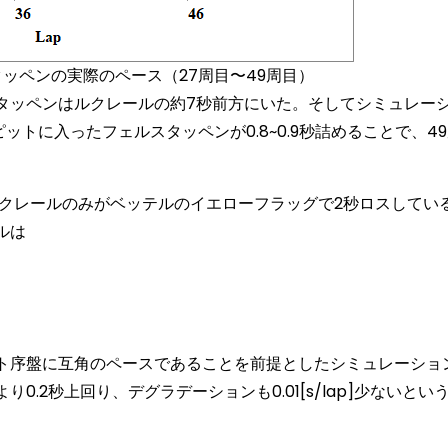
タッペンの実際のペース（27周目〜49周目）
ッペンはルクレールの約7秒前方にいた。そしてシミュレー
ピットに入ったフェルスタッペンが0.8~0.9秒詰めることで、4
ルクレールのみがベッテルのイエローフラッグで2秒ロスしてい
ルは
ト序盤に互角のペースであることを前提としたシミュレーショ
.2秒上回り、デグラデーションも0.01[s/lap]少ないとい