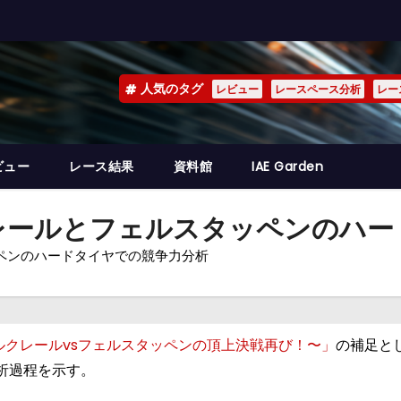
人気のタグ
レビュー
レースペース分析
レー
ビュー
レース結果
資料館
IAE Garden
ルクレールとフェルスタッペンのハ
ッペンのハードタイヤでの競争力分析
ルクレールvsフェルスタッペンの頂上決戦再び！〜」
の補足と
析過程を示す。