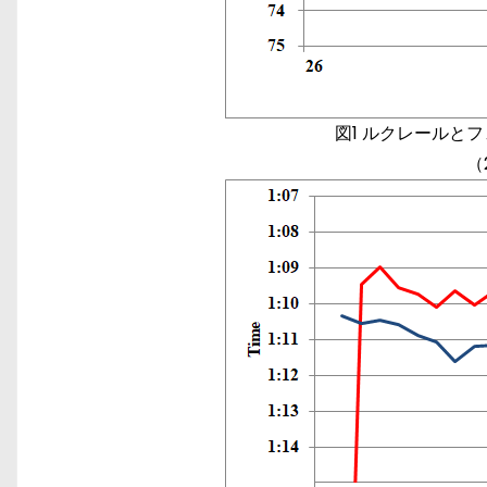
図1 ルクレールと
（