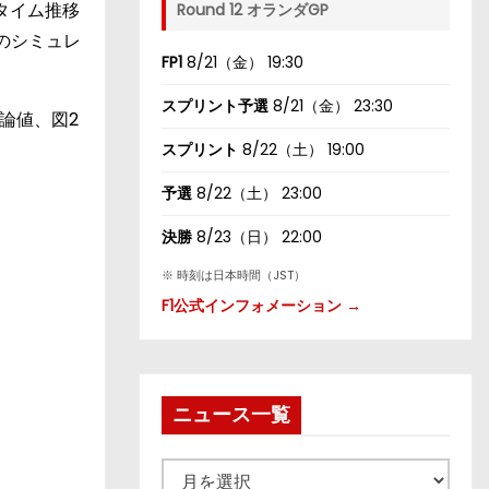
タイム推移
Round 12 オランダGP
のシミュレ
FP1
8/21（金） 19:30
スプリント予選
8/21（金） 23:30
論値、図2
スプリント
8/22（土） 19:00
予選
8/22（土） 23:00
決勝
8/23（日） 22:00
※ 時刻は日本時間（JST）
F1公式インフォメーション →
ニュース一覧
ニ