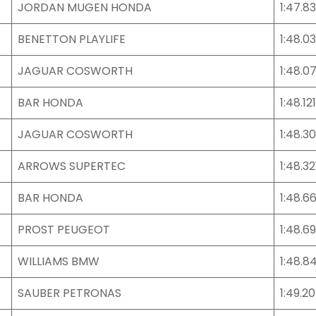
JORDAN MUGEN HONDA
1:47.8
BENETTON PLAYLIFE
1:48.0
JAGUAR COSWORTH
1:48.0
BAR HONDA
1:48.121
JAGUAR COSWORTH
1:48.3
ARROWS SUPERTEC
1:48.32
BAR HONDA
1:48.6
PROST PEUGEOT
1:48.6
WILLIAMS BMW
1:48.84
SAUBER PETRONAS
1:49.2