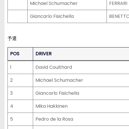
Michael Schumacher
FERRARI
Giancarlo Fisichella
BENETTO
予選
POS
DRIVER
1
David Coulthard
2
Michael Schumacher
3
Giancarlo Fisichella
4
Mika Hakkinen
5
Pedro de la Rosa