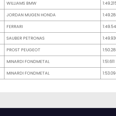
WILLIAMS BMW
1:49.21
JORDAN MUGEN HONDA
1:49.2
FERRARI
1:49.5
SAUBER PETRONAS
1:49.9
PROST PEUGEOT
1:50.2
MINARDI FONDMETAL
1:51.611
MINARDI FONDMETAL
1:53.0