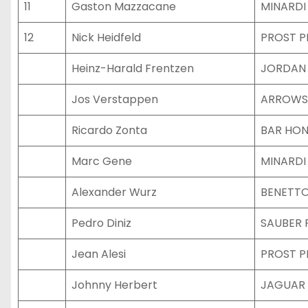
11
Gaston Mazzacane
MINARDI
12
Nick Heidfeld
PROST 
Heinz-Harald Frentzen
JORDAN
Jos Verstappen
ARROWS
Ricardo Zonta
BAR HO
Marc Gene
MINARDI
Alexander Wurz
BENETTO
Pedro Diniz
SAUBER 
Jean Alesi
PROST 
Johnny Herbert
JAGUAR