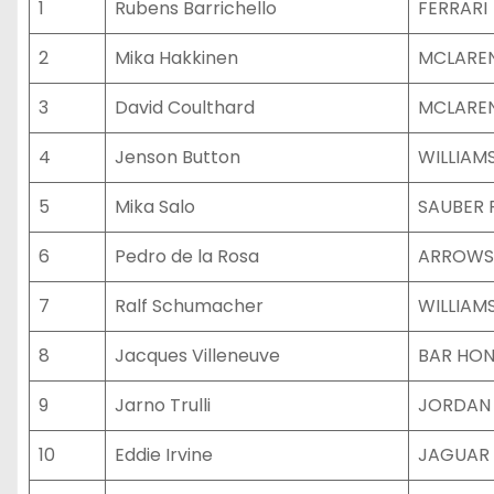
1
Rubens Barrichello
FERRARI
2
Mika Hakkinen
MCLARE
3
David Coulthard
MCLARE
4
Jenson Button
WILLIAM
5
Mika Salo
SAUBER 
6
Pedro de la Rosa
ARROWS
7
Ralf Schumacher
WILLIAM
8
Jacques Villeneuve
BAR HO
9
Jarno Trulli
JORDAN
10
Eddie Irvine
JAGUAR