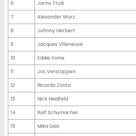
6
Jarno Trulli
7
Alexander Wurz
8
Johnny Herbert
9
Jacques Villeneuve
10
Eddie Irvine
11
Jos Verstappen
12
Ricardo Zonta
13
Nick Heidfeld
14
Ralf Schumacher
15
Mika Salo