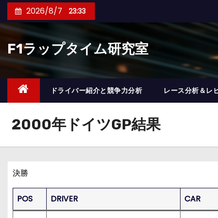
コ
2026/8/7
23:33
ン
テ
F1ラップタイム研究室
ン
ツ
へ
ス
ドライバー紹介と競争力分析
レース分析＆レ
キ
ッ
2000年ドイツGP結果
プ
決勝
POS
DRIVER
CAR