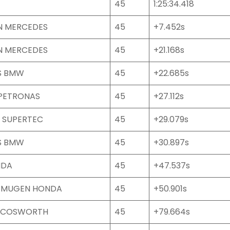
45
1:25:34.418
N MERCEDES
45
+7.452s
N MERCEDES
45
+21.168s
S BMW
45
+22.685s
PETRONAS
45
+27.112s
 SUPERTEC
45
+29.079s
S BMW
45
+30.897s
NDA
45
+47.537s
 MUGEN HONDA
45
+50.901s
 COSWORTH
45
+79.664s