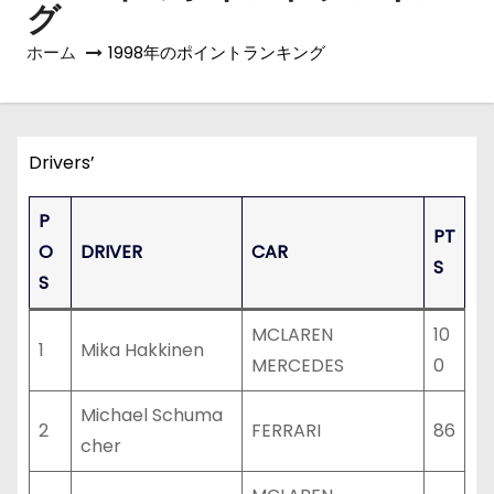
グ
ホーム
1998年のポイントランキング
Drivers’
P
PT
O
DRIVER
CAR
S
S
MCLAREN
10
1
Mika Hakkinen
MERCEDES
0
Michael Schuma
2
FERRARI
86
cher