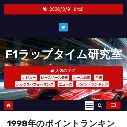
コ
2026/8/9
04:21
ン
テ
ン
ツ
へ
F1ラップタイム研究室
ス
キ
ッ
人気のタグ
プ
レビュー
レースペース分析
レース結果
予選
ボックスパフォーマンス
ニュース
ポイントランキング
1998年のポイントランキン