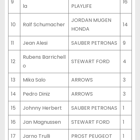
9
16
la
PLAYLIFE
JORDAN MUGEN
10
Ralf Schumacher
14
HONDA
11
Jean Alesi
SAUBER PETRONAS
9
Rubens Barrichell
12
STEWART FORD
4
o
13
Mika Salo
ARROWS
3
14
Pedro Diniz
ARROWS
3
15
Johnny Herbert
SAUBER PETRONAS
1
16
Jan Magnussen
STEWART FORD
1
17
Jarno Trulli
PROST PEUGEOT
1