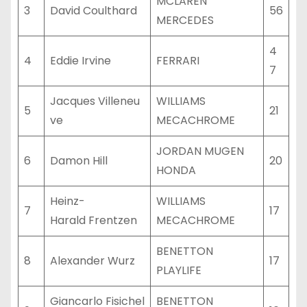
MCLAREN
3
David Coulthard
56
MERCEDES
4
4
Eddie Irvine
FERRARI
7
Jacques Villeneu
WILLIAMS
5
21
ve
MECACHROME
JORDAN MUGEN
6
Damon Hill
20
HONDA
Heinz-
WILLIAMS
7
17
Harald Frentzen
MECACHROME
BENETTON
8
Alexander Wurz
17
PLAYLIFE
Giancarlo Fisichel
BENETTON