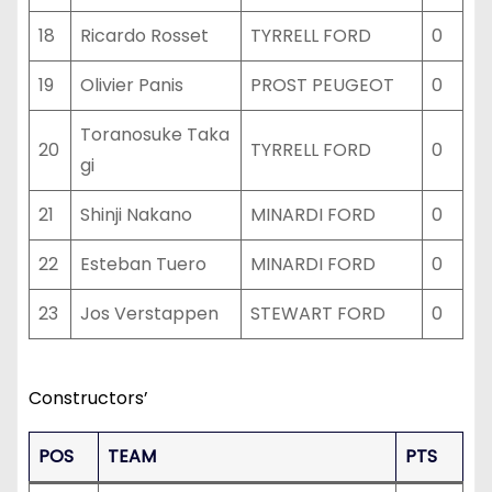
18
Ricardo Rosset
TYRRELL FORD
0
19
Olivier Panis
PROST PEUGEOT
0
Toranosuke Taka
20
TYRRELL FORD
0
gi
21
Shinji Nakano
MINARDI FORD
0
22
Esteban Tuero
MINARDI FORD
0
23
Jos Verstappen
STEWART FORD
0
Constructors’
POS
TEAM
PTS