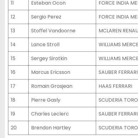
11
Esteban Ocon
FORCE INDIA M
12
Sergio Perez
FORCE INDIA M
13
Stoffel Vandoorne
MCLAREN RENAU
14
Lance Stroll
WILLIAMS MERC
15
Sergey Sirotkin
WILLIAMS MERC
16
Marcus Ericsson
SAUBER FERRARI
17
Romain Grosjean
HAAS FERRARI
18
Pierre Gasly
SCUDERIA TOR
19
Charles Leclerc
SAUBER FERRARI
20
Brendon Hartley
SCUDERIA TOR