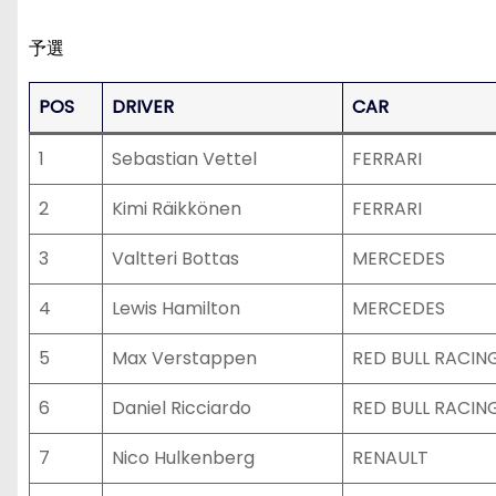
予選
POS
DRIVER
CAR
1
Sebastian Vettel
FERRARI
2
Kimi Räikkönen
FERRARI
3
Valtteri Bottas
MERCEDES
4
Lewis Hamilton
MERCEDES
5
Max Verstappen
RED BULL RACIN
6
Daniel Ricciardo
RED BULL RACIN
7
Nico Hulkenberg
RENAULT