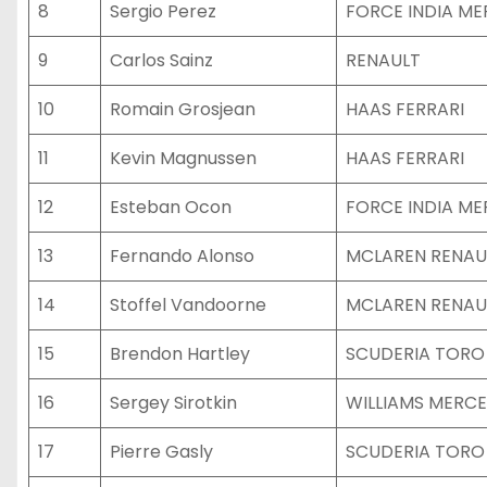
8
Sergio Perez
FORCE INDIA M
9
Carlos Sainz
RENAULT
10
Romain Grosjean
HAAS FERRARI
11
Kevin Magnussen
HAAS FERRARI
12
Esteban Ocon
FORCE INDIA M
13
Fernando Alonso
MCLAREN RENAU
14
Stoffel Vandoorne
MCLAREN RENAU
15
Brendon Hartley
SCUDERIA TORO
16
Sergey Sirotkin
WILLIAMS MERC
17
Pierre Gasly
SCUDERIA TORO