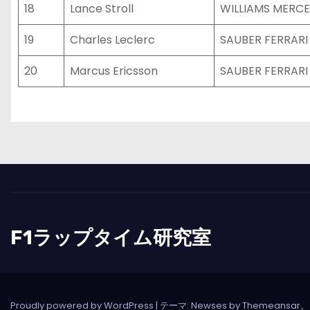
18
Lance Stroll
WILLIAMS MERC
19
Charles Leclerc
SAUBER FERRARI
20
Marcus Ericsson
SAUBER FERRARI
F1ラップタイム研究室
Proudly powered by WordPress
|
テーマ: Newses by
Themeansar
。