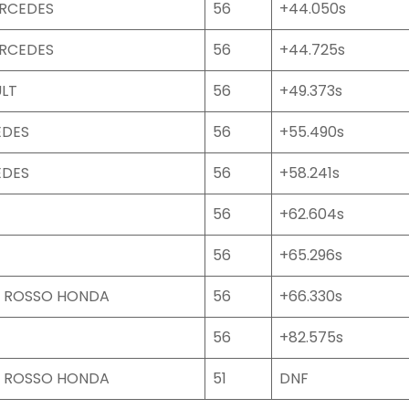
ERCEDES
56
+44.050s
ERCEDES
56
+44.725s
LT
56
+49.373s
EDES
56
+55.490s
EDES
56
+58.241s
56
+62.604s
56
+65.296s
O ROSSO HONDA
56
+66.330s
56
+82.575s
O ROSSO HONDA
51
DNF