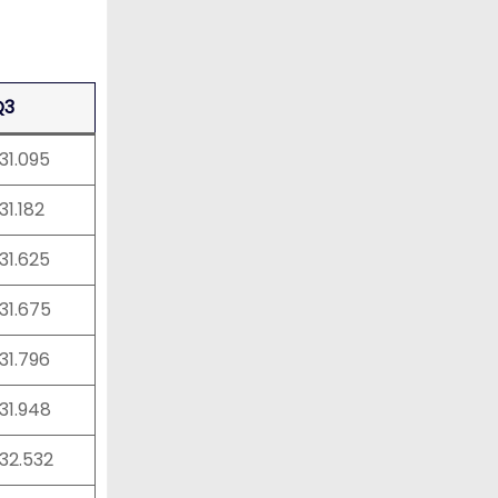
Q3
:31.095
:31.182
:31.625
:31.675
:31.796
:31.948
:32.532