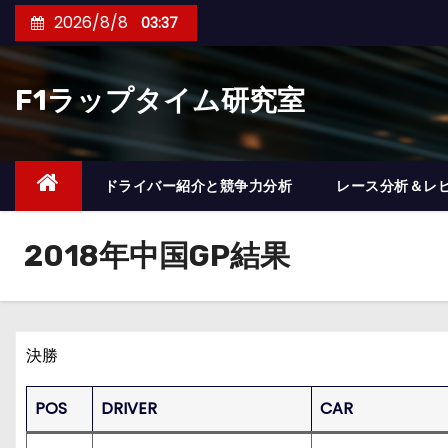
コ
2026/8/8
03:37
ン
テ
F1ラップタイム研究室
ン
ツ
へ
ス
ドライバー紹介と競争力分析
レース分析＆レ
キ
ッ
2018年中国GP結果
プ
決勝
POS
DRIVER
CAR