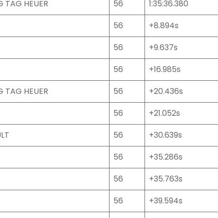
G TAG HEUER
56
1:35:36.380
56
+8.894s
56
+9.637s
56
+16.985s
G TAG HEUER
56
+20.436s
56
+21.052s
LT
56
+30.639s
56
+35.286s
56
+35.763s
56
+39.594s