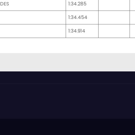
EDES
1:34.285
1:34.454
1:34.914