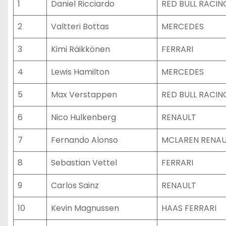
1
Daniel Ricciardo
RED BULL RACIN
2
Valtteri Bottas
MERCEDES
3
Kimi Räikkönen
FERRARI
4
Lewis Hamilton
MERCEDES
5
Max Verstappen
RED BULL RACIN
6
Nico Hulkenberg
RENAULT
7
Fernando Alonso
MCLAREN RENAU
8
Sebastian Vettel
FERRARI
9
Carlos Sainz
RENAULT
10
Kevin Magnussen
HAAS FERRARI