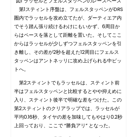
図1 ラッセルとフェルスタッペンのレースペース
第1スティント序盤は、フェルスタッペンがDRS
圏内でラッセルを攻め立てたが、ダーティエア内
でそう踏ん張り続けるわけにもいかず、6周目か
らはペースを落として距離を置いた。そしてここ
からはラッセルが少しずつフェルスタッペンを引
き離し、その差が2秒を超えた12周目にフェルス
タッペンはアントネッリに攻め上げられる中ピッ
トへ。
第2スティントでもラッセルは、スティント前
半はフェルスタッペンと比較するとやや抑えめに
入り、スティント後半で明確な差をつけた。この
第2スティントのクリアラップでは、ラッセルが
平均0.16秒、タイヤの差を加味してもやはり0.2秒
上回っており、ここで “勝負アリ” となった。