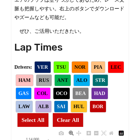
脈も把握しやすい。右上のボタンでダウンロード
やズームなども可能だ。
ぜひ、ご活用いただきたい。
Lap Times
Drivers:
VER
TSU
NOR
PIA
LEC
HAM
RUS
ANT
ALO
STR
GAS
COL
OCO
BEA
HAD
LAW
ALB
SAI
HUL
BOR
Select All
Clear All
1:14.000