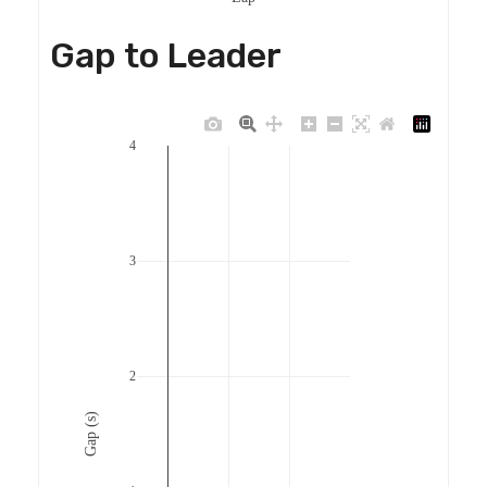
Gap to Leader
4
3
2
Gap (s)