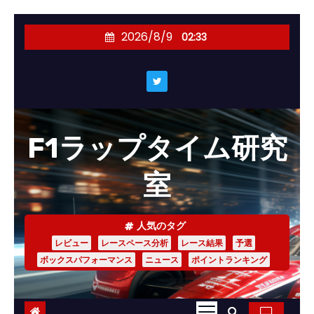
コ
2026/8/9
02:33
ン
テ
ン
ツ
へ
F1ラップタイム研究
ス
キ
室
ッ
プ
人気のタグ
レビュー
レースペース分析
レース結果
予選
ボックスパフォーマンス
ニュース
ポイントランキング