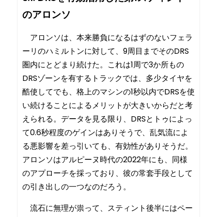
のアロンソ
アロンソは、本来勝負になるはずのないフェラ
ーリのハミルトンに対して、9周目までそのDRS
圏内にとどまり続けた。これは1周で3か所もの
DRSゾーンを有するトラックでは、多少タイヤを
酷使してでも、格上のマシンの1秒以内でDRSを使
い続けることによるメリットが大きいからだと考
えられる。データを見る限り、DRSとトゥによっ
て0.6秒程度のゲインはありそうで、乱気流によ
る悪影響を差っ引いても、有効性がありそうだ。
アロンソはアルピーヌ時代の2022年にも、同様
のアプローチを採っており、彼の常套手段として
の引き出しの一つなのだろう。
流石に無理が祟って、スティント後半にはペー