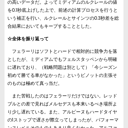
の高いデータだ。よってミディアムのルクレールの値
を0.1秒底上げした上で、前述の計算プロセスを行うと
いう補正を行い、ルクレールとサインツの0.3秒差を総
合結果においてもキープすることとした。
☆全体を振り返って
フェラーリはソフトとハードで相対的に競争力を落
としたが、ミディアムでもフェルスタッペンから明確
に遅れており、（戦略問題は別として）「今シーズン
初めて勝てる車がなかった」というビノットの主張そ
のものは極めて真っ当だ。
また苦戦したのはフェラーリだけではない。レッド
ブルとの差で見ればメルセデスも本来いるべき場所よ
り少し遅れている。また、アルピーヌもハードタイヤ
の1ストップで遅さが際立ってしまったが、パフォーマ
ンスレベルそのものもあまり良くなかった。アルファ