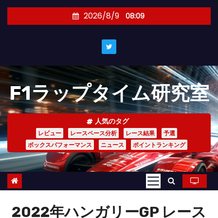
コ
2026/8/9
08:09
ン
テ
ン
ツ
へ
F1ラップタイム研究室
ス
キ
ッ
人気のタグ
プ
レビュー
レースペース分析
レース結果
予選
ボックスパフォーマンス
ニュース
ポイントランキング
2022年ハンガリーGP レース