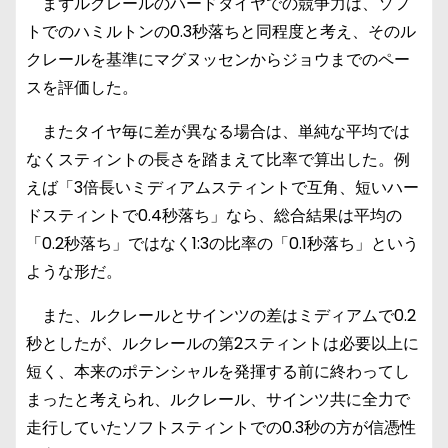
まずルクレールのハードタイヤでの競争力は、ソフ
トでのハミルトンの0.3秒落ちと同程度と考え、そのル
クレールを基準にマグヌッセンからジョウまでのペー
スを評価した。
またタイヤ毎に差が異なる場合は、単純な平均では
なくスティントの長さを踏まえて比率で算出した。例
えば「3倍長いミディアムスティントで互角、短いハー
ドスティントで0.4秒落ち」なら、総合結果は平均の
「0.2秒落ち」ではなく1:3の比率の「0.1秒落ち」という
ような形だ。
また、ルクレールとサインツの差はミディアムで0.2
秒としたが、ルクレールの第2スティントは必要以上に
短く、本来のポテンシャルを発揮する前に終わってし
まったと考えられ、ルクレール、サインツ共に全力で
走行していたソフトスティントでの0.3秒の方が信憑性