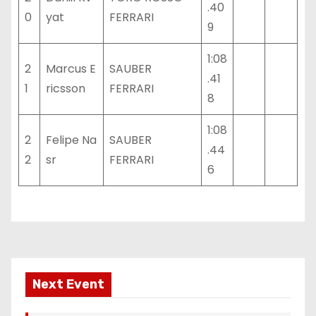
.40
0
yat
FERRARI
9
1:08
2
Marcus E
SAUBER
.41
1
ricsson
FERRARI
8
1:08
2
Felipe Na
SAUBER
.44
2
sr
FERRARI
6
Next Event