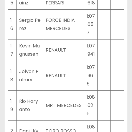
5
ainz
FERRARI
.618
1:07
1
Sergio Pe
FORCE INDIA
.65
6
rez
MERCEDES
7
1
Kevin Ma
1:07
RENAULT
7
gnussen
.941
1:07
1
Jolyon P
RENAULT
.96
8
almer
5
1:08
1
Rio Hary
MRT MERCEDES
.02
9
anto
6
1:08
2
Daniil Kv
TORO ROSSO