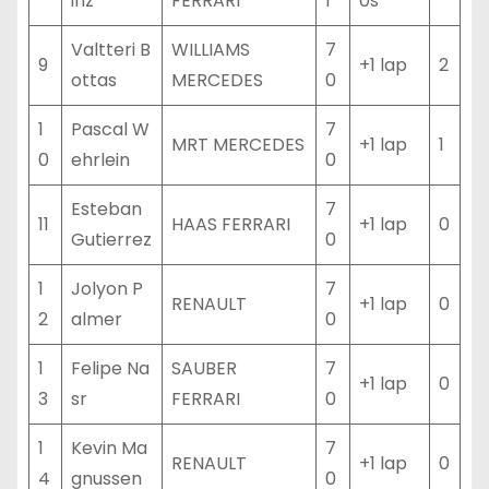
inz
FERRARI
1
0s
Valtteri B
WILLIAMS
7
9
+1 lap
2
ottas
MERCEDES
0
1
Pascal W
7
MRT MERCEDES
+1 lap
1
0
ehrlein
0
Esteban
7
11
HAAS FERRARI
+1 lap
0
Gutierrez
0
1
Jolyon P
7
RENAULT
+1 lap
0
2
almer
0
1
Felipe Na
SAUBER
7
+1 lap
0
3
sr
FERRARI
0
1
Kevin Ma
7
RENAULT
+1 lap
0
4
gnussen
0