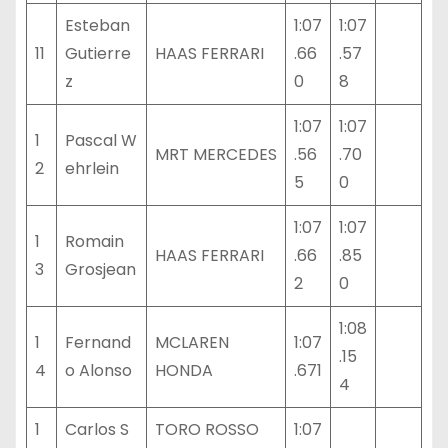
Esteban
1:07
1:07
11
Gutierre
HAAS FERRARI
.66
.57
z
0
8
1:07
1:07
1
Pascal W
MRT MERCEDES
.56
.70
2
ehrlein
5
0
1:07
1:07
1
Romain
HAAS FERRARI
.66
.85
3
Grosjean
2
0
1:08
1
Fernand
MCLAREN
1:07
.15
4
o Alonso
HONDA
.671
4
1
Carlos S
TORO ROSSO
1:07