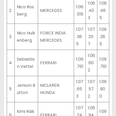
1:06
1:08
Nico Ros
1:06
2
MERCEDES
.40
.46
berg
.516
3
5
1:07
1:07
1:09
Nico Hulk
FORCE INDIA
3
.38
.25
.28
enberg
MERCEDES
5
7
5
1:06
Sebastia
1:06
1:09
4
FERRARI
.60
n Vettel
.761
.781
2
1:07
1:07
1:09
Jenson B
MCLAREN
5
.65
.57
.90
utton
HONDA
3
2
0
1:07
1:06
Kimi Räik
1:09
6
FERRARI
.24
.94