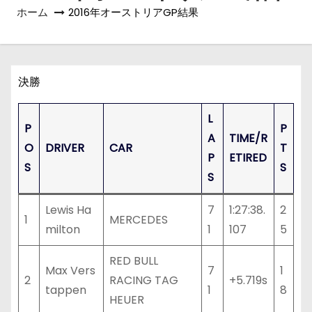
ホーム
2016年オーストリアGP結果
決勝
L
P
P
A
TIME/R
O
DRIVER
CAR
T
P
ETIRED
S
S
S
Lewis Ha
7
1:27:38.
2
1
MERCEDES
milton
1
107
5
RED BULL
Max Vers
7
1
2
RACING TAG
+5.719s
tappen
1
8
HEUER