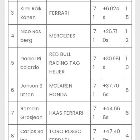
Kimi Räik
7
+6.024
1
3
FERRARI
könen
1
s
5
Nico Ros
7
+26.71
1
4
MERCEDES
berg
1
0s
2
RED BULL
Daniel Ri
7
+30.981
1
5
RACING TAG
cciardo
1
s
0
HEUER
Jenson B
MCLAREN
7
+37.70
6
8
utton
HONDA
1
6s
Romain
7
+44.66
7
HAAS FERRARI
6
Grosjean
1
8s
Carlos Sa
TORO ROSSO
7
+47.40
8
4