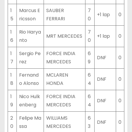
1
Marcus E
SAUBER
7
+1 lap
0
5
ricsson
FERRARI
0
1
Rio Harya
7
MRT MERCEDES
+1 lap
0
6
nto
0
1
Sergio Pe
FORCE INDIA
6
DNF
0
7
rez
MERCEDES
9
1
Fernand
MCLAREN
6
DNF
0
8
o Alonso
HONDA
4
1
Nico Hulk
FORCE INDIA
6
DNF
0
9
enberg
MERCEDES
4
2
Felipe Ma
WILLIAMS
6
DNF
0
0
ssa
MERCEDES
3