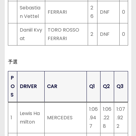
Sebastia
2
FERRARI
DNF
0
n Vettel
6
Daniil Kvy
TORO ROSSO
2
DNF
0
at
FERRARI
予選
P
O
DRIVER
CAR
Q1
Q2
Q3
S
1:06
1:06
1:07
Lewis Ha
1
MERCEDES
.94
.22
.92
milton
7
8
2