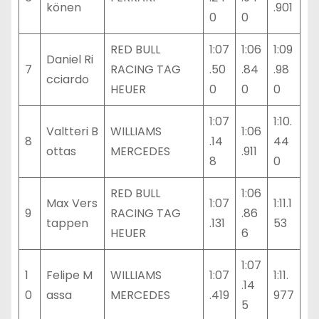
könen
.901
0
0
RED BULL
1:07
1:06
1:09
Daniel Ri
7
RACING TAG
.50
.84
.98
cciardo
HEUER
0
0
0
1:07
1:10.
Valtteri B
WILLIAMS
1:06
8
.14
44
ottas
MERCEDES
.911
8
0
RED BULL
1:06
Max Vers
1:07
1:11.1
9
RACING TAG
.86
tappen
.131
53
HEUER
6
1:07
1
Felipe M
WILLIAMS
1:07
1:11.
.14
0
assa
MERCEDES
.419
977
5