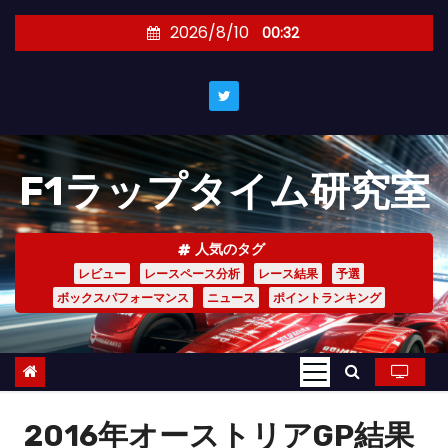
コ
2026/8/10
00:32
ン
テ
ン
ツ
へ
F1ラップタイム研究室
ス
キ
ッ
人気のタグ
プ
レビュー
レースペース分析
レース結果
予選
ボックスパフォーマンス
ニュース
ポイントランキング
2016年オーストリアGP結果