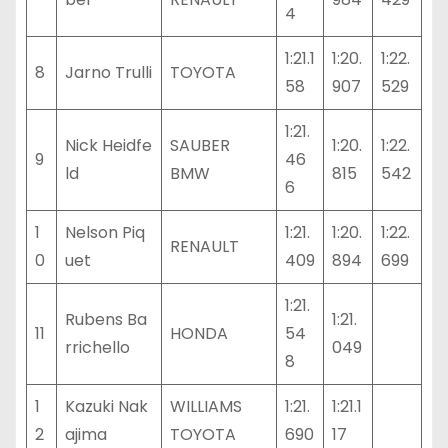
4
1:21.1
1:20.
1:22.
8
Jarno Trulli
TOYOTA
58
907
529
1:21.
Nick Heidfe
SAUBER
1:20.
1:22.
9
46
ld
BMW
815
542
6
1
Nelson Piq
1:21.
1:20.
1:22.
RENAULT
0
uet
409
894
699
1:21.
Rubens Ba
1:21.
11
HONDA
54
rrichello
049
8
1
Kazuki Nak
WILLIAMS
1:21.
1:21.1
2
ajima
TOYOTA
690
17