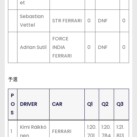
et
Sebastian
STR FERRARI
0
DNF
0
Vettel
FORCE
Adrian Sutil
INDIA
0
DNF
0
FERRARI
予選
P
O
DRIVER
CAR
Q1
Q2
Q3
S
Kimi Räikkö
1:20.
1:20.
1:21.
1
FERRARI
nen
701
784
813