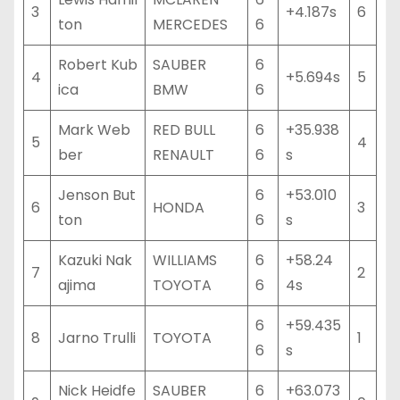
3
+4.187s
6
ton
MERCEDES
6
Robert Kub
SAUBER
6
4
+5.694s
5
ica
BMW
6
Mark Web
RED BULL
6
+35.938
5
4
ber
RENAULT
6
s
Jenson But
6
+53.010
6
HONDA
3
ton
6
s
Kazuki Nak
WILLIAMS
6
+58.24
7
2
ajima
TOYOTA
6
4s
6
+59.435
8
Jarno Trulli
TOYOTA
1
6
s
Nick Heidfe
SAUBER
6
+63.073