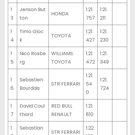
1
Jenson But
1:21.
1:21.
HONDA
3
ton
757
211
1
Timo Gloc
1:21.
1:21.
TOYOTA
4
k
427
230
1
Nico Rosbe
WILLIAMS
1:21.
1:21.
5
rg
TOYOTA
472
349
1:21.
1
Sebastien
1:21.
STR FERRARI
54
6
Bourdais
724
0
1
David Coul
RED BULL
1:21.
7
thard
RENAULT
810
1
Sebastian
1:22.
STR FERRARI