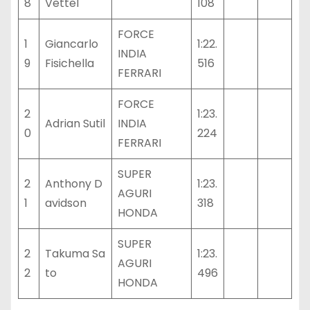
8
Vettel
108
FORCE
1
Giancarlo
1:22.
INDIA
9
Fisichella
516
FERRARI
FORCE
2
1:23.
Adrian Sutil
INDIA
0
224
FERRARI
SUPER
2
Anthony D
1:23.
AGURI
1
avidson
318
HONDA
SUPER
2
Takuma Sa
1:23.
AGURI
2
to
496
HONDA