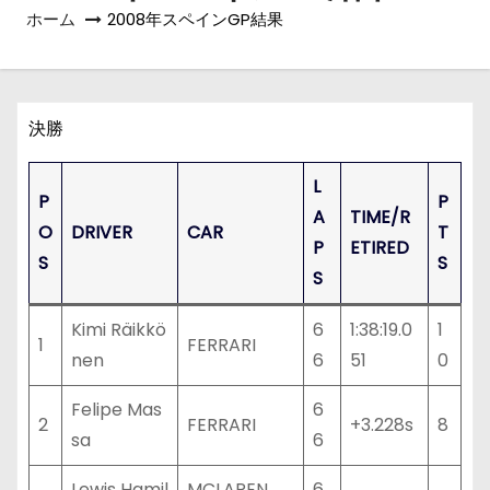
ホーム
2008年スペインGP結果
決勝
L
P
P
A
TIME/R
O
DRIVER
CAR
T
P
ETIRED
S
S
S
Kimi Räikkö
6
1:38:19.0
1
1
FERRARI
nen
6
51
0
Felipe Mas
6
2
FERRARI
+3.228s
8
sa
6
Lewis Hamil
MCLAREN
6