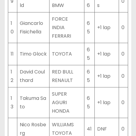
9
0
ld
BMW
6
s
FORCE
1
Giancarlo
6
INDIA
+1 lap
0
0
Fisichella
5
FERRARI
6
11
Timo Glock
TOYOTA
+1 lap
0
5
1
David Coul
RED BULL
6
+1 lap
0
2
thard
RENAULT
5
SUPER
1
Takuma Sa
6
AGURI
+1 lap
0
3
to
5
HONDA
Nico Rosbe
WILLIAMS
41
DNF
0
rg
TOYOTA