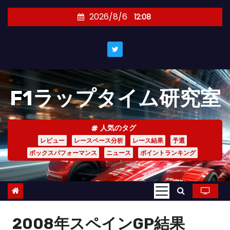
コ
2026/8/6
12:08
ン
テ
ン
ツ
へ
F1ラップタイム研究室
ス
キ
ッ
人気のタグ
プ
レビュー
レースペース分析
レース結果
予選
ボックスパフォーマンス
ニュース
ポイントランキング
2008年スペインGP結果