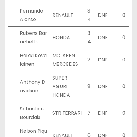
Fernando
3
RENAULT
DNF
0
Alonso
4
Rubens Bar
3
HONDA
DNF
0
richello
4
Heikki Kova
MCLAREN
21
DNF
0
lainen
MERCEDES
SUPER
Anthony D
AGURI
8
DNF
0
avidson
HONDA
Sebastien
STR FERRARI
7
DNF
0
Bourdais
Nelson Piqu
RENAULT
6
DNF
0