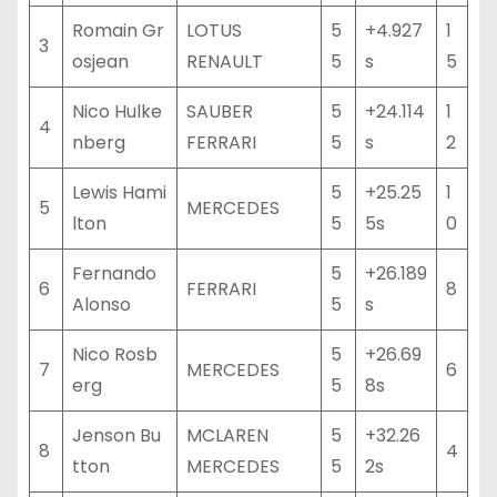
Romain Gr
LOTUS
5
+4.927
1
3
osjean
RENAULT
5
s
5
Nico Hulke
SAUBER
5
+24.114
1
4
nberg
FERRARI
5
s
2
Lewis Hami
5
+25.25
1
5
MERCEDES
lton
5
5s
0
Fernando
5
+26.189
6
FERRARI
8
Alonso
5
s
Nico Rosb
5
+26.69
7
MERCEDES
6
erg
5
8s
Jenson Bu
MCLAREN
5
+32.26
8
4
tton
MERCEDES
5
2s