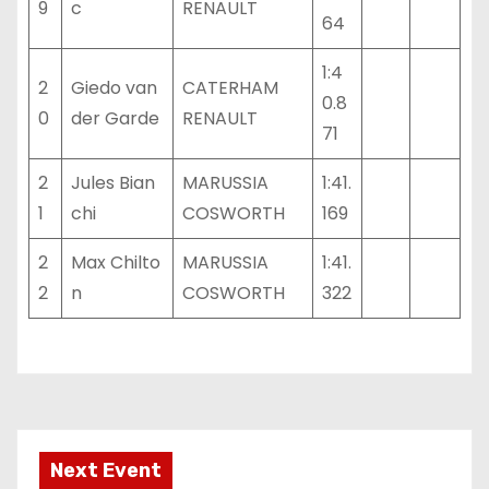
9
c
RENAULT
64
1:4
2
Giedo van
CATERHAM
0.8
0
der Garde
RENAULT
71
2
Jules Bian
MARUSSIA
1:41.
1
chi
COSWORTH
169
2
Max Chilto
MARUSSIA
1:41.
2
n
COSWORTH
322
Next Event