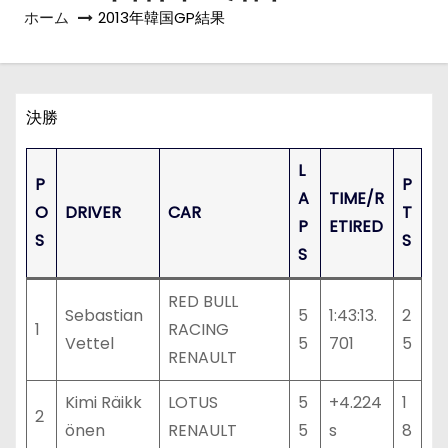
ホーム
2013年韓国GP結果
決勝
L
P
P
A
TIME/R
O
DRIVER
CAR
T
P
ETIRED
S
S
S
RED BULL
Sebastian
5
1:43:13.
2
1
RACING
Vettel
5
701
5
RENAULT
Kimi Räikk
LOTUS
5
+4.224
1
2
önen
RENAULT
5
s
8