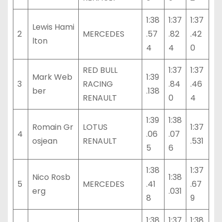
1:38
1:37
1:37
Lewis Hami
2
MERCEDES
.57
.82
.42
lton
4
4
0
RED BULL
1:37
1:37
Mark Web
1:39
3
RACING
.84
.46
ber
.138
RENAULT
0
4
1:39
1:38
Romain Gr
LOTUS
1:37
4
.06
.07
osjean
RENAULT
.531
5
6
1:38
1:37
Nico Rosb
1:38
5
MERCEDES
.41
.67
erg
.031
8
9
1:38
1:37
1:38