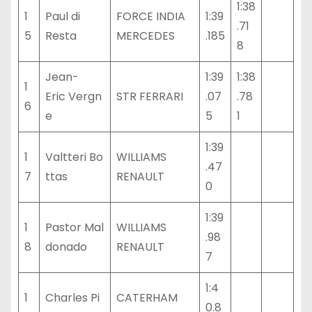
1:38
1
Paul di
FORCE INDIA
1:39
.71
5
Resta
MERCEDES
.185
8
Jean-
1:39
1:38
1
Eric Vergn
STR FERRARI
.07
.78
6
e
5
1
1:39
1
Valtteri Bo
WILLIAMS
.47
7
ttas
RENAULT
0
1:39
1
Pastor Mal
WILLIAMS
.98
8
donado
RENAULT
7
1:4
1
Charles Pi
CATERHAM
0.8