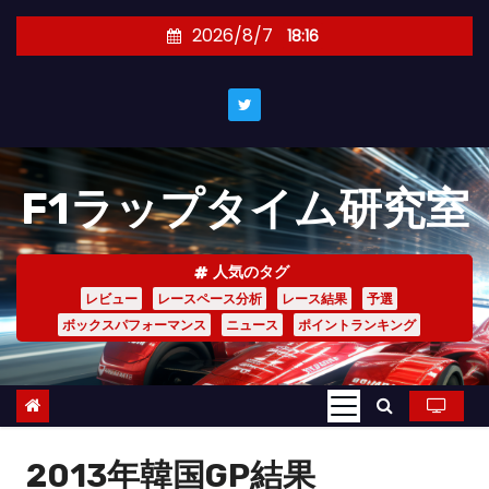
コ
2026/8/7
18:16
ン
テ
ン
ツ
へ
F1ラップタイム研究室
ス
キ
ッ
人気のタグ
プ
レビュー
レースペース分析
レース結果
予選
ボックスパフォーマンス
ニュース
ポイントランキング
2013年韓国GP結果