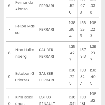
Fernando
6
FERRARI
.52
.97
.03
Alonso
0
8
8
1:38
1:38
1:38
Felipe Mas
7
FERRARI
.88
.29
.22
sa
4
5
3
1:38
1:38
Nico Hulke
SAUBER
1:37
8
.42
.23
nberg
FERRARI
.913
7
7
1:38
1:38
1:38
Esteban G
SAUBER
9
.72
.32
.40
utierrez
FERRARI
5
7
5
1:38
1
Kimi Räikk
LOTUS
1:38
1:38
.82
0
önen
RENAULT
.341
.181