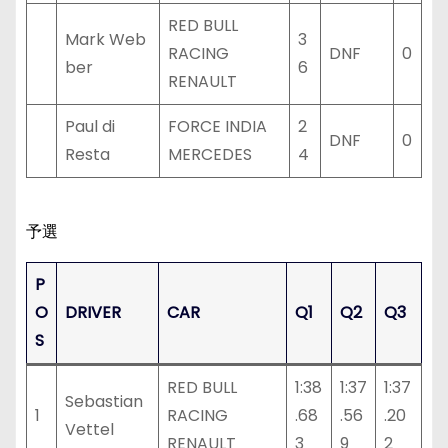
RED BULL
Mark Web
3
RACING
DNF
0
ber
6
RENAULT
Paul di
FORCE INDIA
2
DNF
0
Resta
MERCEDES
4
予選
P
O
DRIVER
CAR
Q1
Q2
Q3
S
RED BULL
1:38
1:37
1:37
Sebastian
1
RACING
.68
.56
.20
Vettel
RENAULT
3
9
2