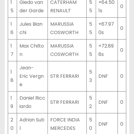
1
Giedo van
CATERHAM
5
+64.50
0
5
der Garde
RENAULT
5
1s
1
Jules Bian
MARUSSIA
5
+67.97
0
6
chi
COSWORTH
5
0s
1
Max Chilto
MARUSSIA
5
+72.89
0
7
n
COSWORTH
5
8s
Jean-
1
5
Eric Vergn
STR FERRARI
DNF
0
8
3
e
1
Daniel Ricc
5
STR FERRARI
DNF
0
9
iardo
2
2
Adrian Suti
FORCE INDIA
5
DNF
0
0
l
MERCEDES
0