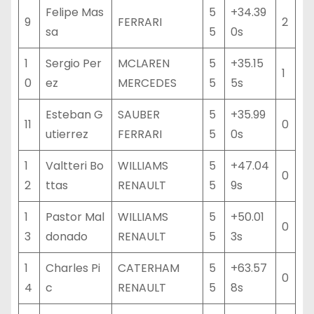
Felipe Mas
5
+34.39
9
FERRARI
2
sa
5
0s
1
Sergio Per
MCLAREN
5
+35.15
1
0
ez
MERCEDES
5
5s
Esteban G
SAUBER
5
+35.99
11
0
utierrez
FERRARI
5
0s
1
Valtteri Bo
WILLIAMS
5
+47.04
0
2
ttas
RENAULT
5
9s
1
Pastor Mal
WILLIAMS
5
+50.01
0
3
donado
RENAULT
5
3s
1
Charles Pi
CATERHAM
5
+63.57
0
4
c
RENAULT
5
8s