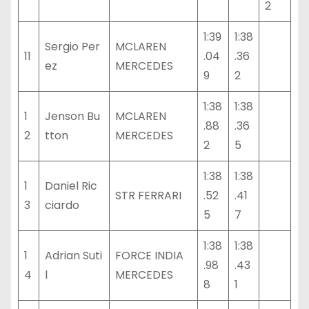
2
1:39
1:38
Sergio Per
MCLAREN
11
.04
.36
ez
MERCEDES
9
2
1:38
1:38
1
Jenson Bu
MCLAREN
.88
.36
2
tton
MERCEDES
2
5
1:38
1:38
1
Daniel Ric
STR FERRARI
.52
.41
3
ciardo
5
7
1:38
1:38
1
Adrian Suti
FORCE INDIA
.98
.43
4
l
MERCEDES
8
1