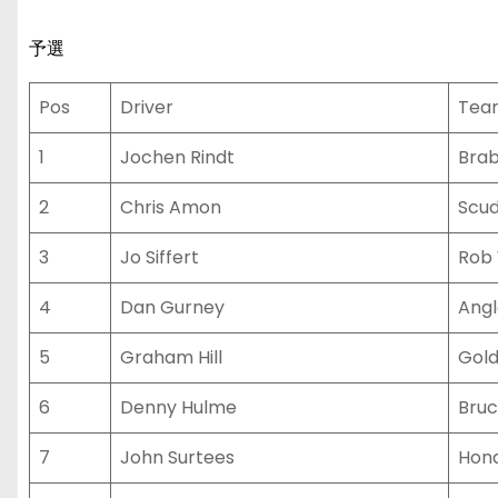
予選
Pos
Driver
Tea
1
Jochen Rindt
Brab
2
Chris Amon
Scud
3
Jo Siffert
Rob 
4
Dan Gurney
Angl
5
Graham Hill
Gold
6
Denny Hulme
Bruc
7
John Surtees
Hond