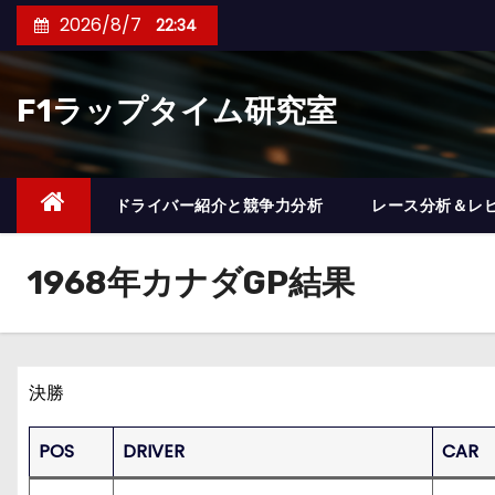
コ
2026/8/7
22:34
ン
テ
F1ラップタイム研究室
ン
ツ
へ
ス
ドライバー紹介と競争力分析
レース分析＆レ
キ
ッ
1968年カナダGP結果
プ
決勝
POS
DRIVER
CAR