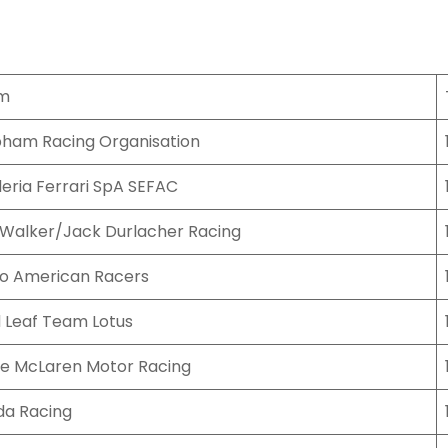
m
ham Racing Organisation
eria Ferrari SpA SEFAC
Walker/Jack Durlacher Racing
o American Racers
 Leaf Team Lotus
e McLaren Motor Racing
a Racing