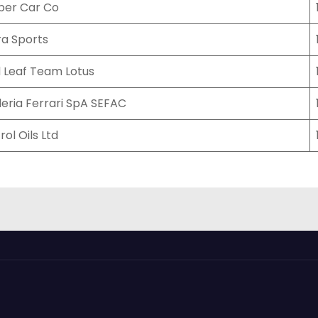
per Car Co
a Sports
 Leaf Team Lotus
eria Ferrari SpA SEFAC
rol Oils Ltd