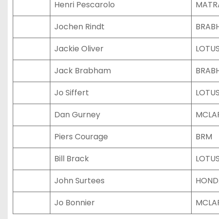
Henri Pescarolo
MATR
Jochen Rindt
BRAB
Jackie Oliver
LOTU
Jack Brabham
BRAB
Jo Siffert
LOTU
Dan Gurney
MCLA
Piers Courage
BRM
Bill Brack
LOTU
John Surtees
HOND
Jo Bonnier
MCLA