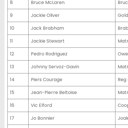
8
Bruce McLaren
Bruc
9
Jackie Oliver
Gold
10
Jack Brabham
Brab
11
Jackie Stewart
Matr
12
Pedro Rodriguez
Owen
13
Johnny Servoz-Gavin
Matr
14
Piers Courage
Reg 
15
Jean-Pierre Beltoise
Matr
16
Vic Elford
Coo
17
Jo Bonnier
Joak