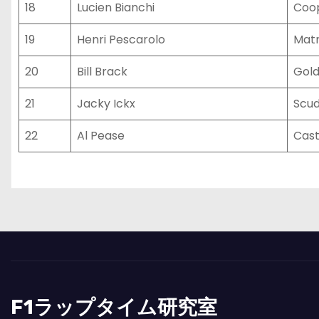
18
Lucien Bianchi
Coo
19
Henri Pescarolo
Matr
20
Bill Brack
Gold
21
Jacky Ickx
Scud
22
Al Pease
Cast
F1ラップタイム研究室