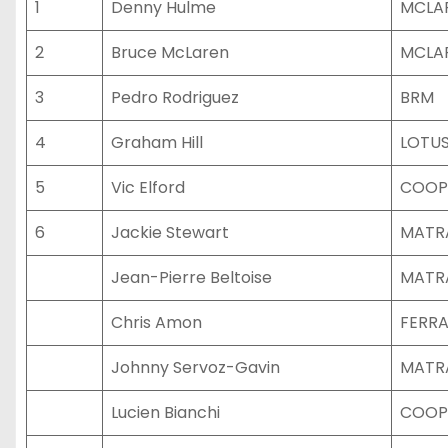
1
Denny Hulme
MCLA
2
Bruce McLaren
MCLA
3
Pedro Rodriguez
BRM
4
Graham Hill
LOTU
5
Vic Elford
COOP
6
Jackie Stewart
MATR
Jean-Pierre Beltoise
MATR
Chris Amon
FERRA
Johnny Servoz-Gavin
MATR
Lucien Bianchi
COOP