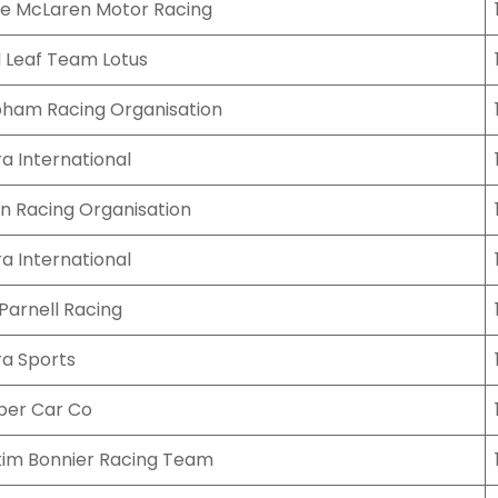
e McLaren Motor Racing
 Leaf Team Lotus
ham Racing Organisation
a International
 Racing Organisation
a International
Parnell Racing
a Sports
per Car Co
im Bonnier Racing Team