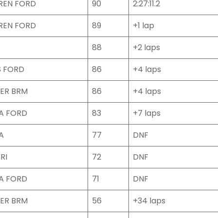
REN FORD
90
2:27:11.2
REN FORD
89
+1 lap
88
+2 laps
S FORD
86
+4 laps
ER BRM
86
+4 laps
A FORD
83
+7 laps
A
77
DNF
RI
72
DNF
A FORD
71
DNF
ER BRM
56
+34 laps