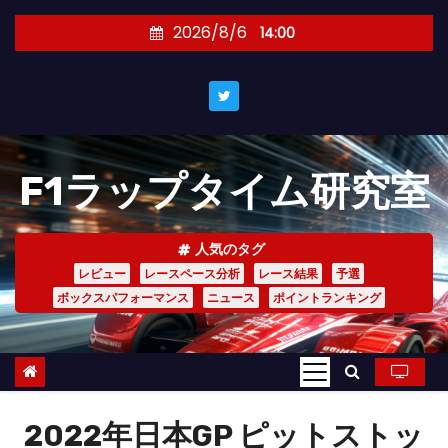
コ
2026/8/6
14:00
ン
テ
ン
ツ
へ
F1ラップタイム研究室
ス
キ
ッ
人気のタグ
プ
レビュー
レースペース分析
レース結果
予選
ボックスパフォーマンス
ニュース
ポイントランキング
2022年日本GP ピットストッ