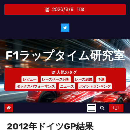
コ
2026/8/9
11:13
ン
テ
ン
ツ
へ
F1ラップタイム研究室
ス
キ
ッ
人気のタグ
プ
レビュー
レースペース分析
レース結果
予選
ボックスパフォーマンス
ニュース
ポイントランキング
2012年ドイツGP結果