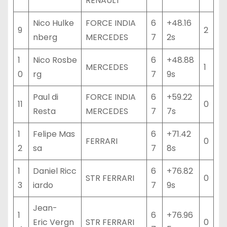
RENAULT
Nico Hulke
FORCE INDIA
6
+48.16
9
2
nberg
MERCEDES
7
2s
1
Nico Rosbe
6
+48.88
MERCEDES
1
0
rg
7
9s
Paul di
FORCE INDIA
6
+59.22
11
0
Resta
MERCEDES
7
7s
1
Felipe Mas
6
+71.42
FERRARI
0
2
sa
7
8s
1
Daniel Ricc
6
+76.82
STR FERRARI
0
3
iardo
7
9s
Jean-
1
6
+76.96
Eric Vergn
STR FERRARI
0