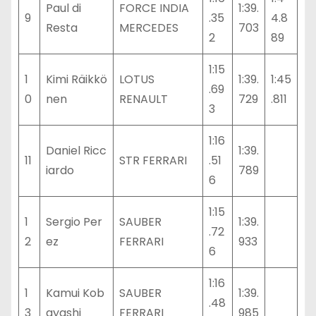
Paul di
FORCE INDIA
1:39.
9
.35
4.8
Resta
MERCEDES
703
2
89
1:15
1
Kimi Räikkö
LOTUS
1:39.
1:45
.69
0
nen
RENAULT
729
.811
3
1:16
Daniel Ricc
1:39.
11
STR FERRARI
.51
iardo
789
6
1:15
1
Sergio Per
SAUBER
1:39.
.72
2
ez
FERRARI
933
6
1:16
1
Kamui Kob
SAUBER
1:39.
.48
3
ayashi
FERRARI
985