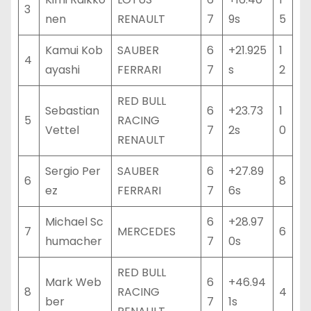
3
nen
RENAULT
7
9s
5
Kamui Kob
SAUBER
6
+21.925
1
4
ayashi
FERRARI
7
s
2
RED BULL
Sebastian
6
+23.73
1
5
RACING
Vettel
7
2s
0
RENAULT
Sergio Per
SAUBER
6
+27.89
6
8
ez
FERRARI
7
6s
Michael Sc
6
+28.97
7
MERCEDES
6
humacher
7
0s
RED BULL
Mark Web
6
+46.94
8
RACING
4
ber
7
1s