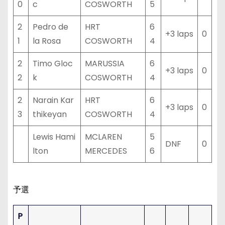
0
c
COSWORTH
5
2
Pedro de
HRT
6
+3 laps
0
1
la Rosa
COSWORTH
4
2
Timo Gloc
MARUSSIA
6
+3 laps
0
2
k
COSWORTH
4
2
Narain Kar
HRT
6
+3 laps
0
3
thikeyan
COSWORTH
4
Lewis Hami
MCLAREN
5
DNF
0
lton
MERCEDES
6
予選
P