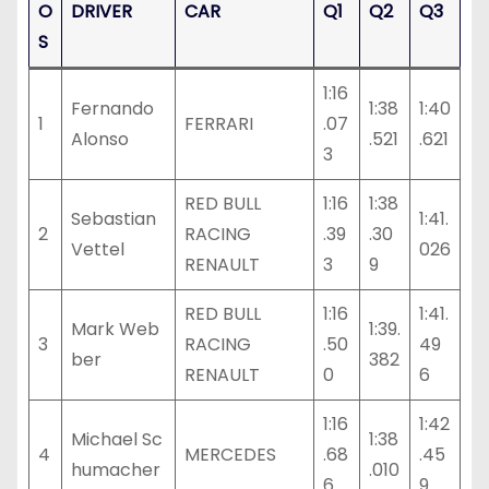
O
DRIVER
CAR
Q1
Q2
Q3
S
1:16
Fernando
1:38
1:40
1
FERRARI
.07
Alonso
.521
.621
3
RED BULL
1:16
1:38
Sebastian
1:41.
2
RACING
.39
.30
Vettel
026
RENAULT
3
9
RED BULL
1:16
1:41.
Mark Web
1:39.
3
RACING
.50
49
ber
382
RENAULT
0
6
1:16
1:42
Michael Sc
1:38
4
MERCEDES
.68
.45
humacher
.010
6
9