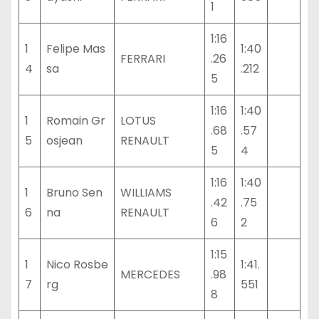
1
1:16
1
Felipe Mas
1:40
FERRARI
.26
4
sa
.212
5
1:16
1:40
1
Romain Gr
LOTUS
.68
.57
5
osjean
RENAULT
5
4
1:16
1:40
1
Bruno Sen
WILLIAMS
.42
.75
6
na
RENAULT
6
2
1:15
1
Nico Rosbe
1:41.
MERCEDES
.98
7
rg
551
8