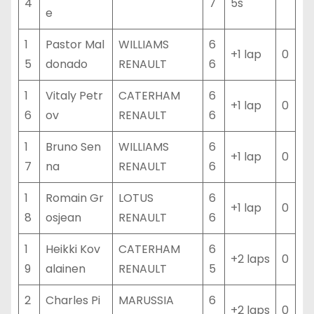
4
7
5s
e
1
Pastor Mal
WILLIAMS
6
+1 lap
0
5
donado
RENAULT
6
1
Vitaly Petr
CATERHAM
6
+1 lap
0
6
ov
RENAULT
6
1
Bruno Sen
WILLIAMS
6
+1 lap
0
7
na
RENAULT
6
1
Romain Gr
LOTUS
6
+1 lap
0
8
osjean
RENAULT
6
1
Heikki Kov
CATERHAM
6
+2 laps
0
9
alainen
RENAULT
5
2
Charles Pi
MARUSSIA
6
+2 laps
0