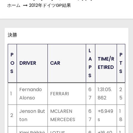
ホーム
2012年ドイツGP結果
決勝
L
P
P
A
TIME/R
O
DRIVER
CAR
T
P
ETIRED
S
S
S
Fernando
6
1:31:05.
2
1
FERRARI
Alonso
7
862
5
Jenson But
MCLAREN
6
+6.949
1
2
ton
MERCEDES
7
s
8
Kimi Räikkö
LOTUS
6
+16.40
1