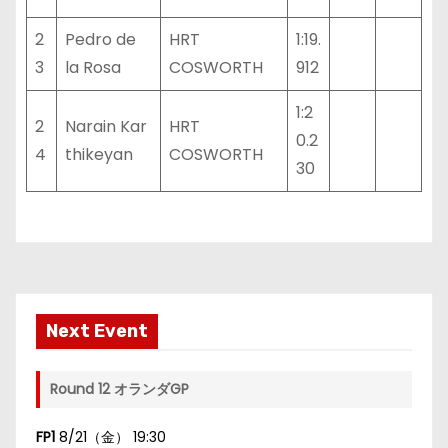
2
Pedro de
HRT
1:19.
3
la Rosa
COSWORTH
912
1:2
2
Narain Kar
HRT
0.2
4
thikeyan
COSWORTH
30
Next Event
Round 12 オランダGP
FP1
8/21（金） 19:30