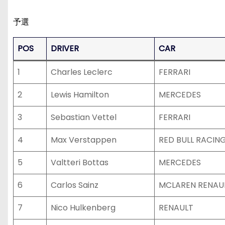
予選
POS
DRIVER
CAR
1
Charles Leclerc
FERRARI
2
Lewis Hamilton
MERCEDES
3
Sebastian Vettel
FERRARI
4
Max Verstappen
RED BULL RACIN
5
Valtteri Bottas
MERCEDES
6
Carlos Sainz
MCLAREN RENAU
7
Nico Hulkenberg
RENAULT