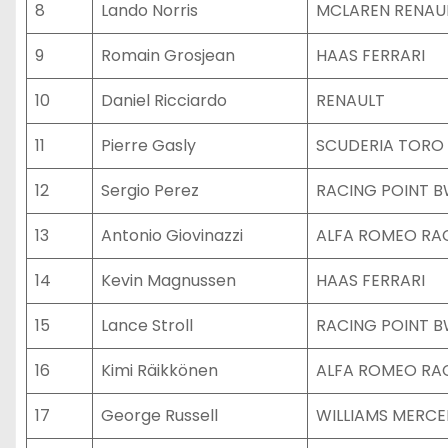
8
Lando Norris
MCLAREN RENAU
9
Romain Grosjean
HAAS FERRARI
10
Daniel Ricciardo
RENAULT
11
Pierre Gasly
SCUDERIA TORO
12
Sergio Perez
RACING POINT 
13
Antonio Giovinazzi
ALFA ROMEO RAC
14
Kevin Magnussen
HAAS FERRARI
15
Lance Stroll
RACING POINT 
16
Kimi Räikkönen
ALFA ROMEO RAC
17
George Russell
WILLIAMS MERCE