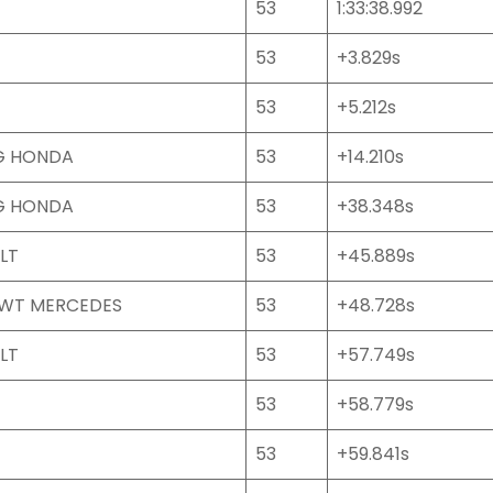
53
1:33:38.992
53
+3.829s
53
+5.212s
NG HONDA
53
+14.210s
NG HONDA
53
+38.348s
LT
53
+45.889s
BWT MERCEDES
53
+48.728s
LT
53
+57.749s
53
+58.779s
53
+59.841s