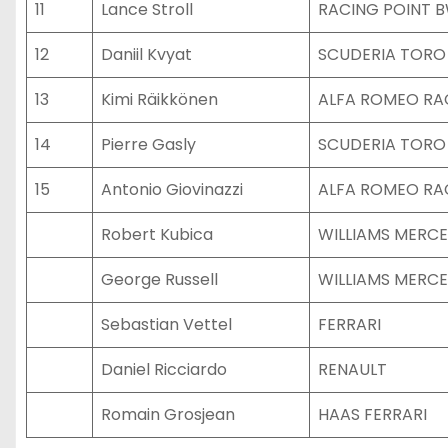
11
Lance Stroll
RACING POINT 
12
Daniil Kvyat
SCUDERIA TORO
13
Kimi Räikkönen
ALFA ROMEO RA
14
Pierre Gasly
SCUDERIA TORO
15
Antonio Giovinazzi
ALFA ROMEO RA
Robert Kubica
WILLIAMS MERC
George Russell
WILLIAMS MERC
Sebastian Vettel
FERRARI
Daniel Ricciardo
RENAULT
Romain Grosjean
HAAS FERRARI