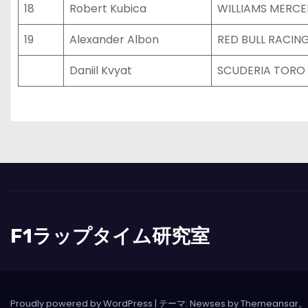
18
Robert Kubica
WILLIAMS MERCE
19
Alexander Albon
RED BULL RACIN
Daniil Kvyat
SCUDERIA TORO
F1ラップタイム研究室
Proudly powered by WordPress
|
テーマ: Newses by
Themeansar
。