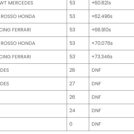
BWT MERCEDES
53
+60.821s
 ROSSO HONDA
53
+62.496s
CING FERRARI
53
+68.910s
 ROSSO HONDA
53
+70.076s
CING FERRARI
53
+73.346s
EDES
28
DNF
EDES
27
DNF
26
DNF
24
DNF
0
DNF