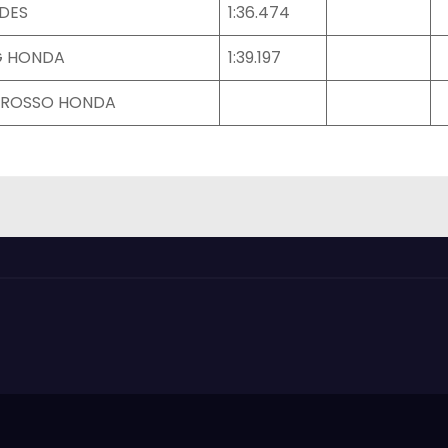
DES
1:36.474
G HONDA
1:39.197
 ROSSO HONDA