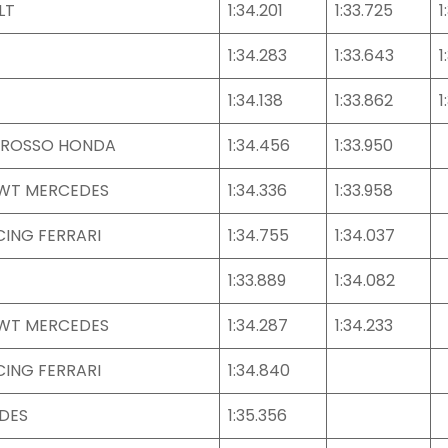
LT
1:34.201
1:33.725
1
1:34.283
1:33.643
1
1:34.138
1:33.862
1
 ROSSO HONDA
1:34.456
1:33.950
BWT MERCEDES
1:34.336
1:33.958
ING FERRARI
1:34.755
1:34.037
1:33.889
1:34.082
BWT MERCEDES
1:34.287
1:34.233
ING FERRARI
1:34.840
DES
1:35.356