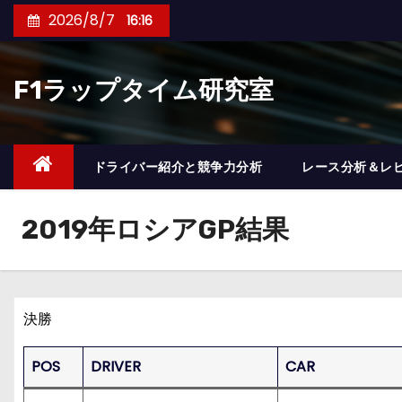
コ
2026/8/7
16:16
ン
テ
F1ラップタイム研究室
ン
ツ
へ
ス
ドライバー紹介と競争力分析
レース分析＆レ
キ
ッ
2019年ロシアGP結果
プ
決勝
POS
DRIVER
CAR