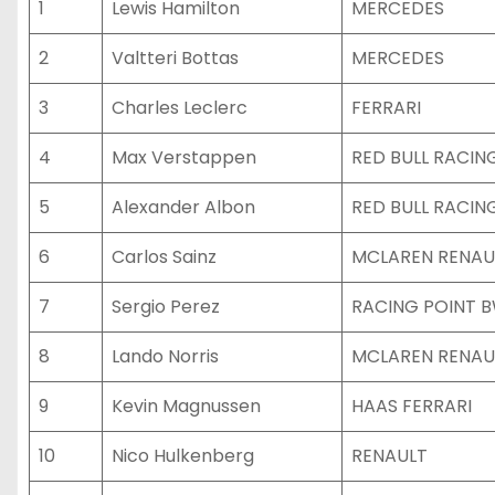
1
Lewis Hamilton
MERCEDES
2
Valtteri Bottas
MERCEDES
3
Charles Leclerc
FERRARI
4
Max Verstappen
RED BULL RACI
5
Alexander Albon
RED BULL RACI
6
Carlos Sainz
MCLAREN RENAU
7
Sergio Perez
RACING POINT 
8
Lando Norris
MCLAREN RENAU
9
Kevin Magnussen
HAAS FERRARI
10
Nico Hulkenberg
RENAULT