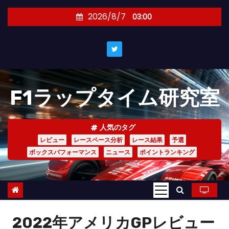
コ
2026/8/7
03:00
ン
テ
ン
ツ
へ
F1ラップタイム研究室
ス
キ
ッ
人気のタグ
プ
レビュー
レースペース分析
レース結果
予選
ボックスパフォーマンス
ニュース
ポイントランキング
2022年アメリカGPレビュー