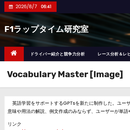
コ
2026/8/7
06:41
ン
テ
F1ラップタイム研究室
ン
ツ
へ
ス
ドライバー紹介と競争力分析
レース分析＆レ
キ
ッ
Vocabulary Master [Image]
プ
英語学習をサポートするGPTsを新たに制作した。ユーザーが英単
意味や用法の解説、例文作成のみならず、ユーザーが単語
リンク