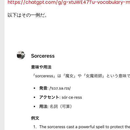
https://chatgpt.com/g/g-xtuWE47Tu-vocabulary-
以下はその一例だ。