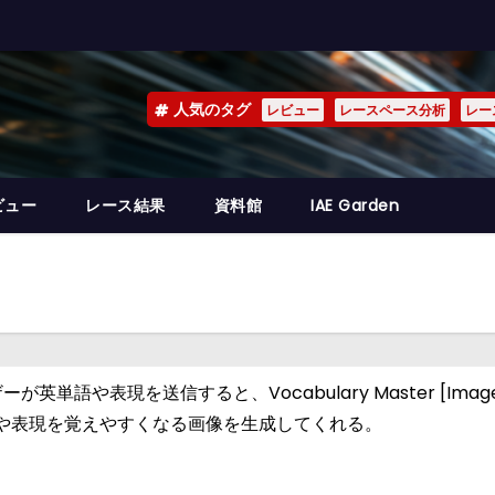
人気のタグ
レビュー
レースペース分析
レー
ビュー
レース結果
資料館
IAE Garden
語や表現を送信すると、Vocabulary Master [Imag
や表現を覚えやすくなる画像を生成してくれる。