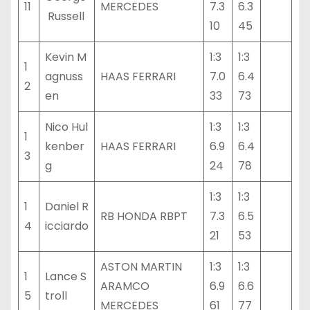
11
MERCEDES
7.3
6.3
Russell
10
45
Kevin M
1:3
1:3
1
agnuss
HAAS FERRARI
7.0
6.4
2
en
33
73
Nico Hul
1:3
1:3
1
kenber
HAAS FERRARI
6.9
6.4
3
g
24
78
1:3
1:3
1
Daniel R
RB HONDA RBPT
7.3
6.5
4
icciardo
21
53
ASTON MARTIN
1:3
1:3
1
Lance S
ARAMCO
6.9
6.6
5
troll
MERCEDES
61
77