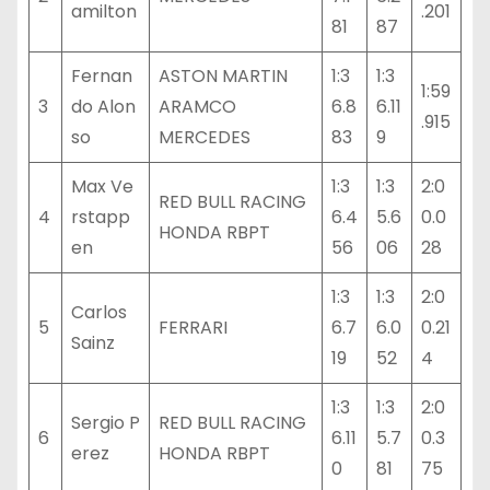
amilton
.201
81
87
Fernan
ASTON MARTIN
1:3
1:3
1:59
3
do Alon
ARAMCO
6.8
6.11
.915
so
MERCEDES
83
9
Max Ve
1:3
1:3
2:0
RED BULL RACING
4
rstapp
6.4
5.6
0.0
HONDA RBPT
en
56
06
28
1:3
1:3
2:0
Carlos
5
FERRARI
6.7
6.0
0.21
Sainz
19
52
4
1:3
1:3
2:0
Sergio P
RED BULL RACING
6
6.11
5.7
0.3
erez
HONDA RBPT
0
81
75