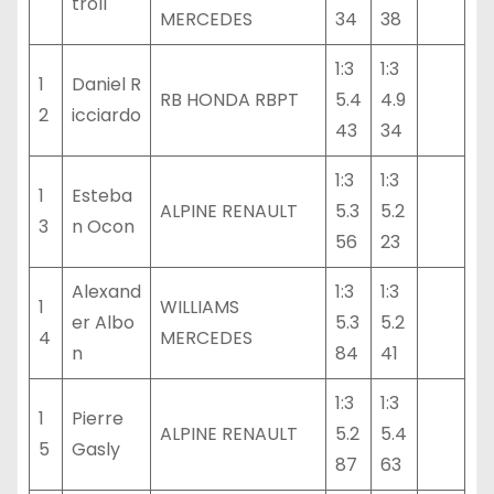
troll
MERCEDES
34
38
1:3
1:3
1
Daniel R
RB HONDA RBPT
5.4
4.9
2
icciardo
43
34
1:3
1:3
1
Esteba
ALPINE RENAULT
5.3
5.2
3
n Ocon
56
23
Alexand
1:3
1:3
1
WILLIAMS
er Albo
5.3
5.2
4
MERCEDES
n
84
41
1:3
1:3
1
Pierre
ALPINE RENAULT
5.2
5.4
5
Gasly
87
63