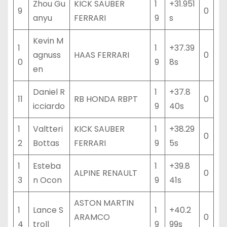
Zhou Gu
KICK SAUBER
1
+31.951
9
0
anyu
FERRARI
9
s
Kevin M
1
1
+37.39
agnuss
HAAS FERRARI
0
0
9
8s
en
Daniel R
1
+37.8
11
RB HONDA RBPT
0
icciardo
9
40s
1
Valtteri
KICK SAUBER
1
+38.29
0
2
Bottas
FERRARI
9
5s
1
Esteba
1
+39.8
ALPINE RENAULT
0
3
n Ocon
9
41s
ASTON MARTIN
1
Lance S
1
+40.2
ARAMCO
0
4
troll
9
99s