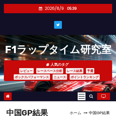
コ
2026/8/9
05:39
ン
テ
ン
ツ
へ
F1ラップタイム研究室
ス
キ
ッ
人気のタグ
プ
レビュー
レースペース分析
レース結果
予選
ボックスパフォーマンス
ニュース
ポイントランキング
中国GP結果
ホーム
中国GP結果