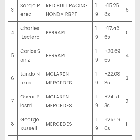
Sergio P
RED BULL RACING
1
+15.25
3
6
erez
HONDA RBPT
9
8s
Charles
1
+17.48
4
FERRARI
5
Leclerc
9
6s
Carlos S
1
+20.69
5
FERRARI
4
ainz
9
6s
Lando N
MCLAREN
1
+22.08
6
3
orris
MERCEDES
9
8s
Oscar P
MCLAREN
1
+24.71
7
2
iastri
MERCEDES
9
3s
George
1
+25.69
8
MERCEDES
1
Russell
9
6s