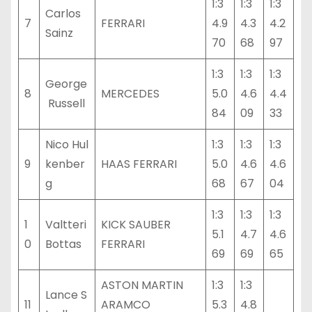
1:3
1:3
1:3
Carlos
7
FERRARI
4.9
4.3
4.2
Sainz
70
68
97
1:3
1:3
1:3
George
8
MERCEDES
5.0
4.6
4.4
Russell
84
09
33
Nico Hul
1:3
1:3
1:3
9
kenber
HAAS FERRARI
5.0
4.6
4.6
g
68
67
04
1:3
1:3
1:3
1
Valtteri
KICK SAUBER
5.1
4.7
4.6
0
Bottas
FERRARI
69
69
65
ASTON MARTIN
1:3
1:3
Lance S
11
ARAMCO
5.3
4.8