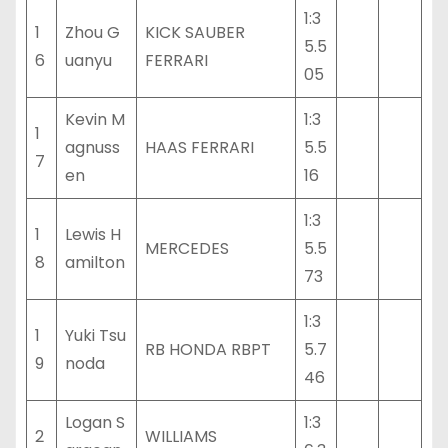
1:3
1
Zhou G
KICK SAUBER
5.5
6
uanyu
FERRARI
05
Kevin M
1:3
1
agnuss
HAAS FERRARI
5.5
7
en
16
1:3
1
Lewis H
MERCEDES
5.5
8
amilton
73
1:3
1
Yuki Tsu
RB HONDA RBPT
5.7
9
noda
46
Logan S
1:3
2
WILLIAMS