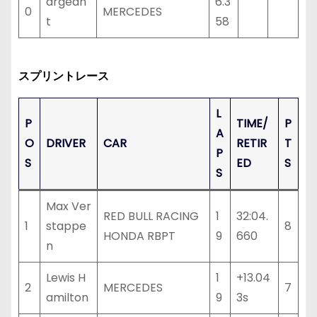
argean
6.3
0
MERCEDES
t
58
スプリントレース
L
P
TIME/
P
A
O
DRIVER
CAR
RETIR
T
P
S
ED
S
S
Max Ver
RED BULL RACING
1
32:04.
1
stappe
8
HONDA RBPT
9
660
n
Lewis H
1
+13.04
2
MERCEDES
7
amilton
9
3s