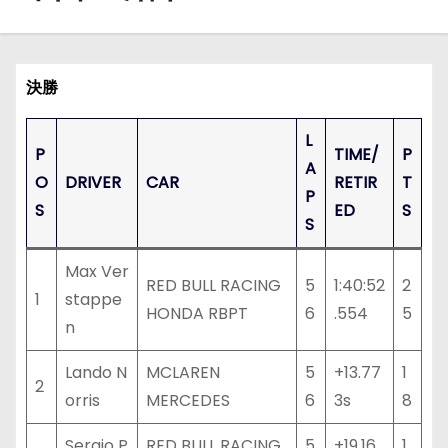
決勝
L
P
TIME/
P
A
O
DRIVER
CAR
RETIR
T
P
S
ED
S
S
Max Ver
RED BULL RACING
5
1:40:52
2
1
stappe
HONDA RBPT
6
.554
5
n
Lando N
MCLAREN
5
+13.77
1
2
orris
MERCEDES
6
3s
8
Sergio P
RED BULL RACING
5
+19.16
1