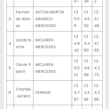
57
26
2
Fernan
ASTON MARTIN
1:3
1:3
1:3
3
do Alon
ARAMCO
5.11
4.6
4.1
so
MERCEDES
6
52
48
1:3
1:3
1:3
Lando N
MCLAREN
4
4.8
4.4
4.1
orris
MERCEDES
42
60
65
1:3
1:3
1:3
Oscar P
MCLAREN
5
5.0
4.6
4.2
iastri
MERCEDES
14
59
73
1:3
1:3
1:3
Charles
6
FERRARI
4.7
4.3
4.2
Leclerc
97
99
89