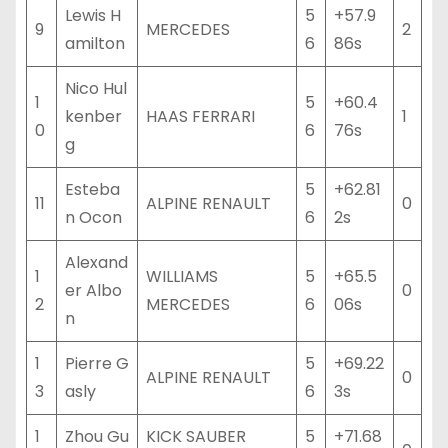
Lewis H
5
+57.9
9
MERCEDES
2
amilton
6
86s
Nico Hul
1
5
+60.4
kenber
HAAS FERRARI
1
0
6
76s
g
Esteba
5
+62.81
11
ALPINE RENAULT
0
n Ocon
6
2s
Alexand
1
WILLIAMS
5
+65.5
er Albo
0
2
MERCEDES
6
06s
n
1
Pierre G
5
+69.22
ALPINE RENAULT
0
3
asly
6
3s
1
Zhou Gu
KICK SAUBER
5
+71.68