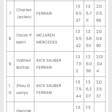
1:3
1:3
2:0
Charles
7
FERRARI
6.5
5.7
0.5
Leclerc
37
11
66
1:3
1:3
2:0
Oscar P
MCLAREN
8
6.5
5.8
0.9
iastri
MERCEDES
42
53
90
1:3
1:3
2:01
Valtteri
KICK SAUBER
9
7.11
6.0
.04
Bottas
FERRARI
2
56
4
1:3
1:3
2:0
1
Zhou G
KICK SAUBER
7.5
6.3
3.5
0
uanyu
FERRARI
44
07
37
1:3
1:3
George