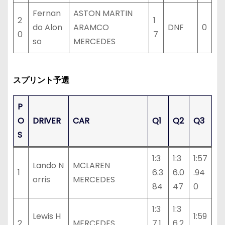
Fernan
ASTON MARTIN
2
1
do Alon
ARAMCO
DNF
0
0
7
so
MERCEDES
スプリント予選
P
O
DRIVER
CAR
Q1
Q2
Q3
S
1:3
1:3
1:57
Lando N
MCLAREN
1
6.3
6.0
.94
orris
MERCEDES
84
47
0
1:3
1:3
Lewis H
1:59
2
MERCEDES
7.1
6.2