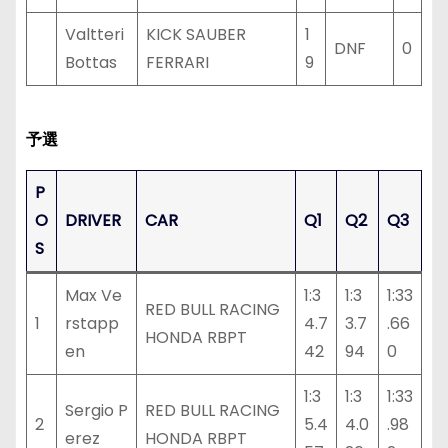
Valtteri
KICK SAUBER
1
DNF
0
Bottas
FERRARI
9
予選
P
O
DRIVER
CAR
Q1
Q2
Q3
S
Max Ve
1:3
1:3
1:33
RED BULL RACING
1
rstapp
4.7
3.7
.66
HONDA RBPT
en
42
94
0
1:3
1:3
1:33
Sergio P
RED BULL RACING
2
5.4
4.0
.98
erez
HONDA RBPT