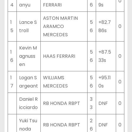
0
4
anyu
FERRARI
6
9s
ASTON MARTIN
1
Lance S
5
+82.7
ARAMCO
0
5
troll
6
86s
MERCEDES
Kevin M
1
5
+87.5
agnuss
HAAS FERRARI
0
6
6
33s
en
1
Logan S
WILLIAMS
5
+95.11
0
7
argeant
MERCEDES
6
0s
Daniel R
3
RB HONDA RBPT
DNF
0
icciardo
3
Yuki Tsu
2
RB HONDA RBPT
DNF
0
noda
6