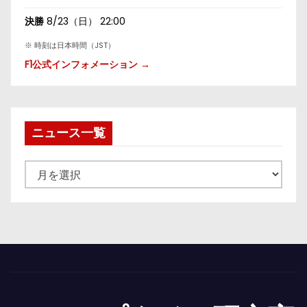
決勝
8/23（日） 22:00
※ 時刻は日本時間（JST）
F1公式インフォメーション →
ニュース一覧
ニ
ュ
ー
ス
一
覧