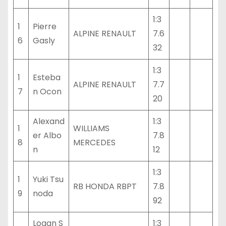
1:3
1
Pierre
ALPINE RENAULT
7.6
6
Gasly
32
1:3
1
Esteba
ALPINE RENAULT
7.7
7
n Ocon
20
Alexand
1:3
1
WILLIAMS
er Albo
7.8
8
MERCEDES
n
12
1:3
1
Yuki Tsu
RB HONDA RBPT
7.8
9
noda
92
Logan S
1:3