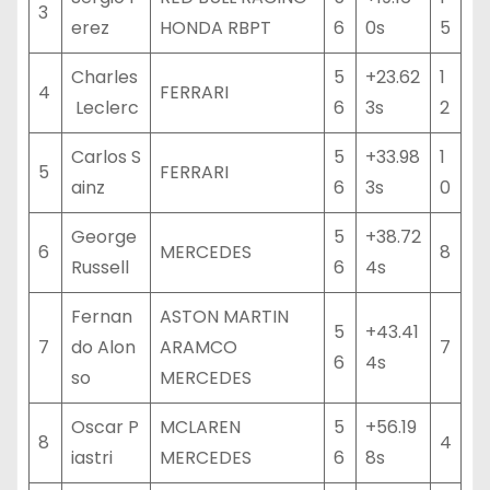
3
erez
HONDA RBPT
6
0s
5
Charles
5
+23.62
1
4
FERRARI
Leclerc
6
3s
2
Carlos S
5
+33.98
1
5
FERRARI
ainz
6
3s
0
George
5
+38.72
6
MERCEDES
8
Russell
6
4s
Fernan
ASTON MARTIN
5
+43.41
7
do Alon
ARAMCO
7
6
4s
so
MERCEDES
Oscar P
MCLAREN
5
+56.19
8
4
iastri
MERCEDES
6
8s