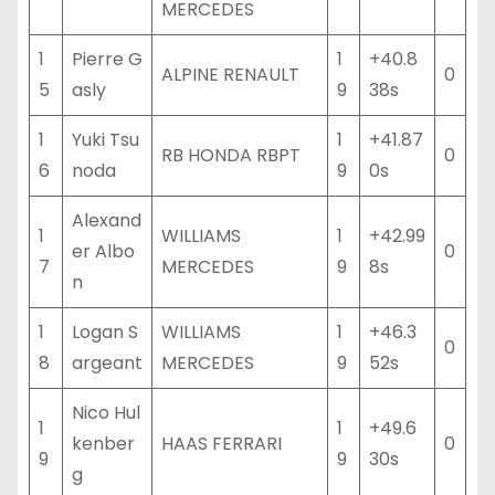
MERCEDES
1
Pierre G
1
+40.8
ALPINE RENAULT
0
5
asly
9
38s
1
Yuki Tsu
1
+41.87
RB HONDA RBPT
0
6
noda
9
0s
Alexand
1
WILLIAMS
1
+42.99
er Albo
0
7
MERCEDES
9
8s
n
1
Logan S
WILLIAMS
1
+46.3
0
8
argeant
MERCEDES
9
52s
Nico Hul
1
1
+49.6
kenber
HAAS FERRARI
0
9
9
30s
g