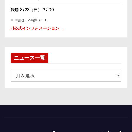
決勝
8/23（日） 22:00
※ 時刻は日本時間（JST）
F1公式インフォメーション →
ニュース一覧
ニ
ュ
ー
ス
一
覧