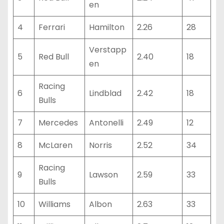
en
4
Ferrari
Hamilton
2.26
28
Verstapp
5
Red Bull
2.40
18
en
Racing
6
Lindblad
2.42
18
Bulls
7
Mercedes
Antonelli
2.49
12
8
McLaren
Norris
2.52
34
Racing
9
Lawson
2.59
33
Bulls
10
Williams
Albon
2.63
33