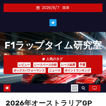
コ
2026/8/7
13:31
ン
テ
ン
ツ
へ
F1ラップタイム研究室
ス
キ
ッ
人気のタグ
プ
レビュー
レースペース分析
レース結果
予選
ボックスパフォーマンス
ニュース
ポイントランキング
2026年オーストラリアGP