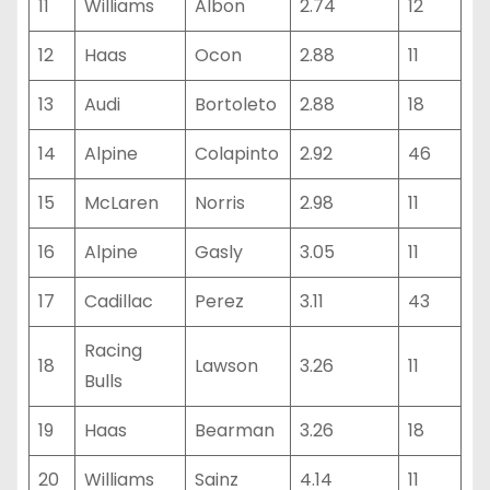
11
Williams
Albon
2.74
12
12
Haas
Ocon
2.88
11
13
Audi
Bortoleto
2.88
18
14
Alpine
Colapinto
2.92
46
15
McLaren
Norris
2.98
11
16
Alpine
Gasly
3.05
11
17
Cadillac
Perez
3.11
43
Racing
18
Lawson
3.26
11
Bulls
19
Haas
Bearman
3.26
18
20
Williams
Sainz
4.14
11