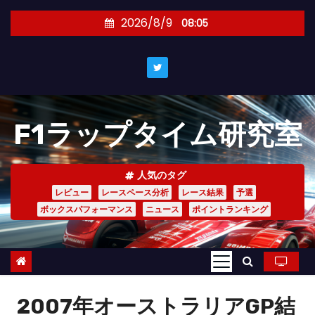
コ
2026/8/9
08:05
ン
テ
ン
ツ
へ
F1ラップタイム研究室
ス
キ
ッ
人気のタグ
プ
レビュー
レースペース分析
レース結果
予選
ボックスパフォーマンス
ニュース
ポイントランキング
2007年オーストラリアGP結