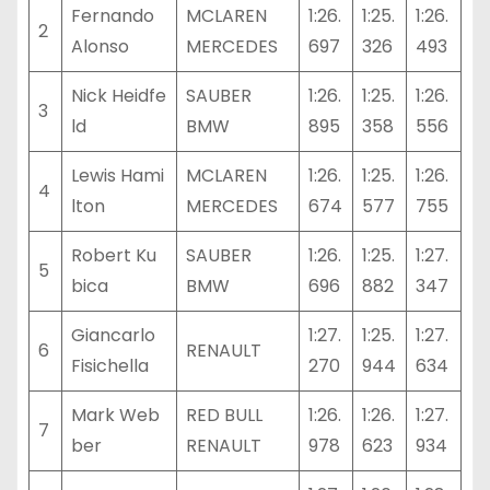
Fernando
MCLAREN
1:26.
1:25.
1:26.
2
Alonso
MERCEDES
697
326
493
Nick Heidfe
SAUBER
1:26.
1:25.
1:26.
3
ld
BMW
895
358
556
Lewis Hami
MCLAREN
1:26.
1:25.
1:26.
4
lton
MERCEDES
674
577
755
Robert Ku
SAUBER
1:26.
1:25.
1:27.
5
bica
BMW
696
882
347
Giancarlo
1:27.
1:25.
1:27.
6
RENAULT
Fisichella
270
944
634
Mark Web
RED BULL
1:26.
1:26.
1:27.
7
ber
RENAULT
978
623
934