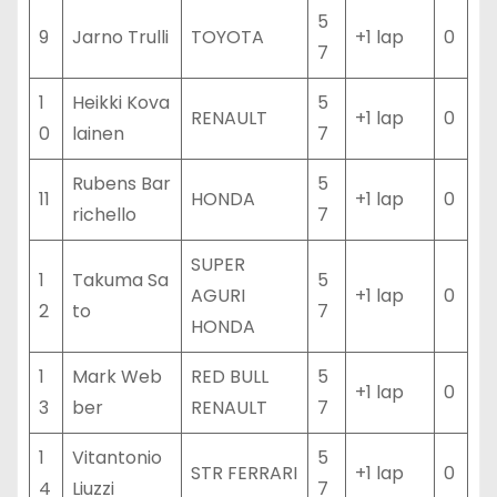
5
9
Jarno Trulli
TOYOTA
+1 lap
0
7
1
Heikki Kova
5
RENAULT
+1 lap
0
0
lainen
7
Rubens Bar
5
11
HONDA
+1 lap
0
richello
7
SUPER
1
Takuma Sa
5
AGURI
+1 lap
0
2
to
7
HONDA
1
Mark Web
RED BULL
5
+1 lap
0
3
ber
RENAULT
7
1
Vitantonio
5
STR FERRARI
+1 lap
0
4
Liuzzi
7