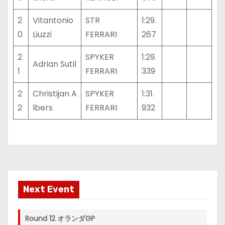
2
Vitantonio
STR
1:29.
0
Liuzzi
FERRARI
267
2
SPYKER
1:29.
Adrian Sutil
1
FERRARI
339
2
Christijan A
SPYKER
1:31.
2
lbers
FERRARI
932
Next Event
Round 12 オランダGP