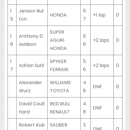
1
Jenson But
5
HONDA
+1 lap
0
5
ton
7
SUPER
1
Anthony D
5
AGURI
+2 laps
0
6
avidson
6
HONDA
1
SPYKER
5
Adrian Sutil
+2 laps
0
7
FERRARI
6
Alexander
WILLIAMS
4
DNF
0
Wurz
TOYOTA
8
David Coult
RED BULL
4
DNF
0
hard
RENAULT
8
Robert Kub
SAUBER
3
DNF
0