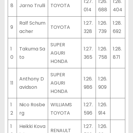
1:27.
1:26.
1:28.
8
Jarno Trulli
TOYOTA
014
688
404
Ralf Schum
1:27.
1:26.
1:28.
9
TOYOTA
acher
328
739
692
SUPER
1
Takuma Sa
1:27.
1:26.
1:28.
AGURI
0
to
365
758
871
HONDA
SUPER
Anthony D
1:26.
1:26.
11
AGURI
avidson
986
909
HONDA
1
Nico Rosbe
WILLIAMS
1:27.
1:26.
2
rg
TOYOTA
596
914
1
Heikki Kova
1:27.
1:26.
RENAULT