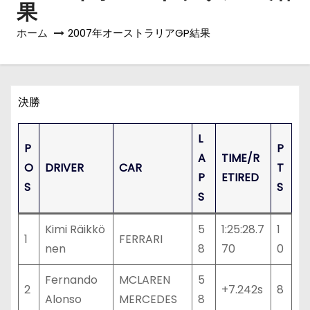
果
ホーム
2007年オーストラリアGP結果
決勝
L
P
P
A
TIME/R
O
DRIVER
CAR
T
P
ETIRED
S
S
S
Kimi Räikkö
5
1:25:28.7
1
1
FERRARI
nen
8
70
0
Fernando
MCLAREN
5
2
+7.242s
8
Alonso
MERCEDES
8