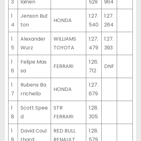
3
lainen
529
964
1
Jenson But
1:27.
1:27.
HONDA
4
ton
540
264
1
Alexander
WILLIAMS
1:27.
1:27.
5
Wurz
TOYOTA
479
393
1
Felipe Mas
1:26.
FERRARI
DNF
6
sa
712
1
Rubens Ba
1:27.
HONDA
7
rrichello
679
1
Scott Spee
STR
1:28.
8
d
FERRARI
305
1
David Coul
RED BULL
1:28.
9
thard
RENAULT
579