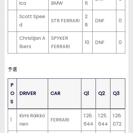
ica
BMW
6
Scott Spee
2
STR FERRARI
DNF
0
d
8
Christijan A
SPYKER
10
DNF
0
lbers
FERRARI
予選
P
O
DRIVER
CAR
Q1
Q2
Q3
S
Kimi Räikkö
1:26.
1:25.
1:26.
1
FERRARI
nen
644
644
072