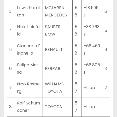
Lewis Hamil
MCLAREN
5
+18.595
3
6
ton
MERCEDES
8
s
Nick Heidfe
SAUBER
5
+38.763
4
5
ld
BMW
8
s
Giancarlo F
5
+66.469
5
RENAULT
4
isichella
8
s
Felipe Mas
5
+66.805
6
FERRARI
3
sa
8
s
Nico Rosbe
WILLIAMS
5
7
+1 lap
2
rg
TOYOTA
7
Ralf Schum
5
8
TOYOTA
+1 lap
1
acher
7