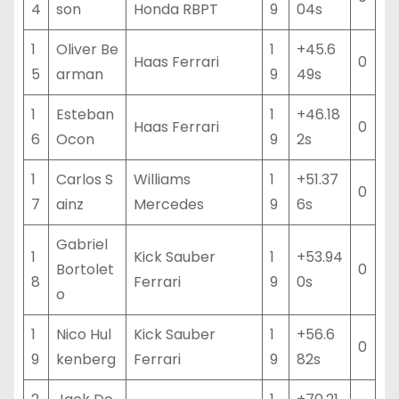
4
son
Honda RBPT
9
04s
1
Oliver Be
1
+45.6
Haas Ferrari
0
5
arman
9
49s
1
Esteban
1
+46.18
Haas Ferrari
0
6
Ocon
9
2s
1
Carlos S
Williams
1
+51.37
0
7
ainz
Mercedes
9
6s
Gabriel
1
Kick Sauber
1
+53.94
Bortolet
0
8
Ferrari
9
0s
o
1
Nico Hul
Kick Sauber
1
+56.6
0
9
kenberg
Ferrari
9
82s