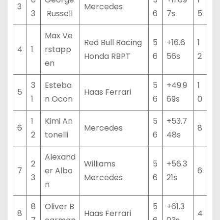
3
Mercedes
3
Russell
6
7s
5
Max Ve
Red Bull Racing
5
+16.6
1
4
1
rstapp
Honda RBPT
6
56s
2
en
3
Esteba
5
+49.9
1
5
Haas Ferrari
1
n Ocon
6
69s
0
1
Kimi An
5
+53.7
6
Mercedes
8
2
tonelli
6
48s
Alexand
2
Williams
5
+56.3
7
er Albo
6
3
Mercedes
6
21s
n
8
Oliver B
5
+61.3
8
Haas Ferrari
4