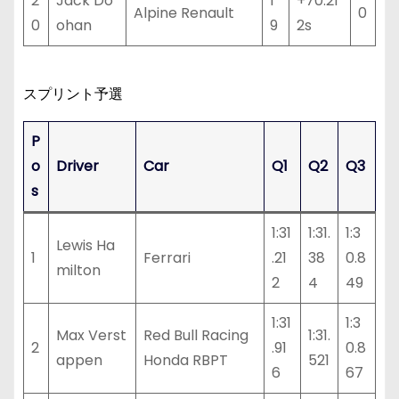
2
Jack Do
1
+70.21
Alpine Renault
0
0
ohan
9
2s
スプリント予選
P
o
Driver
Car
Q1
Q2
Q3
s
1:31
1:31.
1:3
Lewis Ha
1
Ferrari
.21
38
0.8
milton
2
4
49
1:31
1:3
Max Verst
Red Bull Racing
1:31.
2
.91
0.8
appen
Honda RBPT
521
6
67