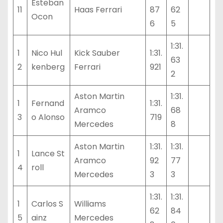
Esteban
11
Haas Ferrari
87
62
Ocon
6
5
1:31.
1
Nico Hul
Kick Sauber
1:31.
63
2
kenberg
Ferrari
921
2
Aston Martin
1:31.
1
Fernand
1:31.
Aramco
68
3
o Alonso
719
Mercedes
8
Aston Martin
1:31.
1:31.
1
Lance St
Aramco
92
77
4
roll
Mercedes
3
3
1:31.
1:31.
1
Carlos S
Williams
62
84
5
ainz
Mercedes