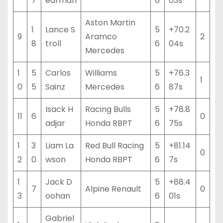
7
earman
6
03s
Aston Martin
1
Lance S
5
+70.2
9
Aramco
2
8
troll
6
04s
Mercedes
1
5
Carlos
Williams
5
+76.3
1
0
5
Sainz
Mercedes
6
87s
Isack H
Racing Bulls
5
+78.8
11
6
0
adjar
Honda RBPT
6
75s
1
3
Liam La
Red Bull Racing
5
+81.14
0
2
0
wson
Honda RBPT
6
7s
1
Jack D
5
+88.4
7
Alpine Renault
0
3
oohan
6
01s
Gabriel