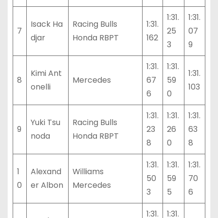
1:31.
1:31.
Isack Ha
Racing Bulls
1:31.
7
25
07
djar
Honda RBPT
162
3
9
1:31.
1:31.
Kimi Ant
1:31.
8
Mercedes
67
59
onelli
103
6
0
1:31.
1:31.
1:31.
Yuki Tsu
Racing Bulls
9
23
26
63
noda
Honda RBPT
8
0
8
1:31.
1:31.
1:31.
1
Alexand
Williams
50
59
70
0
er Albon
Mercedes
3
5
6
1:31.
1:31.