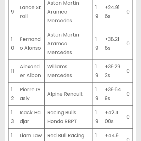
Aston Martin
Lance St
1
+24.91
9
Aramco
0
roll
9
6s
Mercedes
Aston Martin
1
Fernand
1
+38.21
Aramco
0
0
o Alonso
9
8s
Mercedes
Alexand
Williams
1
+39.29
11
0
er Albon
Mercedes
9
2s
1
Pierre G
1
+39.64
Alpine Renault
0
2
asly
9
9s
1
Isack Ha
Racing Bulls
1
+42.4
0
3
djar
Honda RBPT
9
00s
1
Liam Law
Red Bull Racing
1
+44.9
0