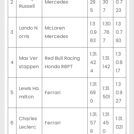
2
Mercedes
29
30
0.7
Russell
5
7
23
1:3
1:30
1:3
Lando N
McLaren
3
0.9
.78
0.7
orris
Mercedes
83
7
93
1:31.
1:3
Max Ver
Red Bull Racing
1:31.
4
42
0.8
stappen
Honda RBPT
142
4
17
1:31.
1:3
Lewis Ha
1:31.
5
Ferrari
69
0.9
milton
501
0
27
1:31.
1:31.
Charles
1:31.
6
Ferrari
57
45
Leclerc
021
9
0