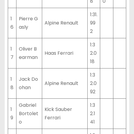
8
0
1:31.
1
Pierre G
Alpine Renault
99
6
asly
2
1:3
1
Oliver B
Haas Ferrari
2.0
7
earman
18
1:3
1
Jack Do
Alpine Renault
2.0
8
ohan
92
Gabriel
1:3
1
Kick Sauber
Bortolet
2.1
9
Ferrari
o
41