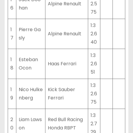
Alpine Renault
2.5
6
han
75
1:3
1
Pierre Ga
Alpine Renault
2.6
7
sly
40
1:3
1
Esteban
Haas Ferrari
2.6
8
Ocon
51
1:3
1
Nico Hulke
Kick Sauber
2.6
9
nberg
Ferrari
75
1:3
2
Liam Laws
Red Bull Racing
2.7
0
on
Honda RBPT
29