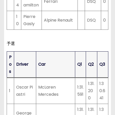
Ferrari
DSQ
0
4
amilton
1
Pierre
Alpine Renault
DSQ
0
0
Gasly
予選
P
o
Driver
Car
Q1
Q2
Q3
s
1:31.
1:3
Oscar Pi
McLaren
1:31.
1
20
0.6
astri
Mercedes
591
0
41
1:31.
1:31.
1:3
George