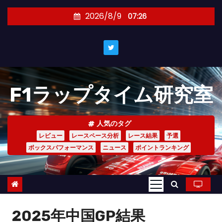
コ
2026/8/9
07:26
ン
テ
ン
ツ
へ
F1ラップタイム研究室
ス
キ
ッ
人気のタグ
プ
レビュー
レースペース分析
レース結果
予選
ボックスパフォーマンス
ニュース
ポイントランキング
2025年中国GP結果