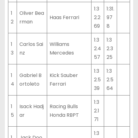
1:3
1:31.
1
Oliver Bea
Haas Ferrari
2.2
97
2
rman
69
8
1:3
1:3
1
Carlos Sai
Williams
2.4
2.3
3
nz
Mercedes
57
25
1:3
1:3
1
Gabriel B
Kick Sauber
2.5
2.5
4
ortoleto
Ferrari
39
64
1:3
1
Isack Hadj
Racing Bulls
2.1
5
ar
Honda RBPT
71
1:3
1
Jack Doo