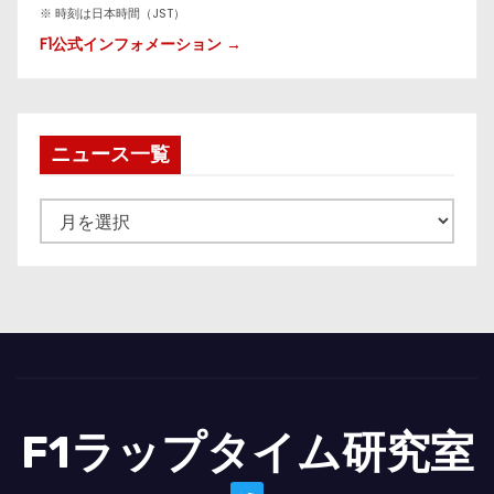
※ 時刻は日本時間（JST）
F1公式インフォメーション →
ニュース一覧
ニ
ュ
ー
ス
一
覧
F1ラップタイム研究室