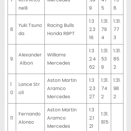
nelli
9
5
8
1:3
1:31.
1:31.
Yuki Tsuno
Racing Bulls
8
2.3
79
77
da
Honda RBPT
16
4
3
1:3
1:31.
1:31.
Alexander
Williams
9
2.4
53
85
Albon
Mercedes
62
9
2
Aston Martin
1:3
1:31.
1:31.
1
Lance Str
Aramco
2.3
74
98
0
oll
Mercedes
27
2
2
Aston Martin
1:3
Fernando
1:31.
11
Aramco
2.1
Alonso
815
Mercedes
21