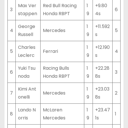
Max Ver
Red Bull Racing
1
+9.80
3
6
stappen
Honda RBPT
9
4s
George
1
+11.592
4
Mercedes
5
Russell
9
s
Charles
1
+12.190
5
Ferrari
4
Leclerc
9
s
Yuki Tsu
Racing Bulls
1
+22.28
6
3
noda
Honda RBPT
9
8s
Kimi Ant
1
+23.03
7
Mercedes
2
onelli
9
8s
Lando N
McLaren
1
+23.47
8
1
orris
Mercedes
9
1s