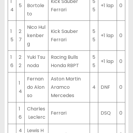
1
Kick Sauber
5
5
Bortole
+1 lap
0
4
Ferrari
5
to
Nico Hul
1
2
Kick Sauber
5
kenber
+1 lap
0
5
7
Ferrari
5
g
1
2
Yuki Tsu
Racing Bulls
5
+1 lap
0
6
2
noda
Honda RBPT
5
Fernan
Aston Martin
1
do Alon
Aramco
4
DNF
0
4
so
Mercedes
1
Charles
Ferrari
DSQ
0
6
Leclerc
4
Lewis H