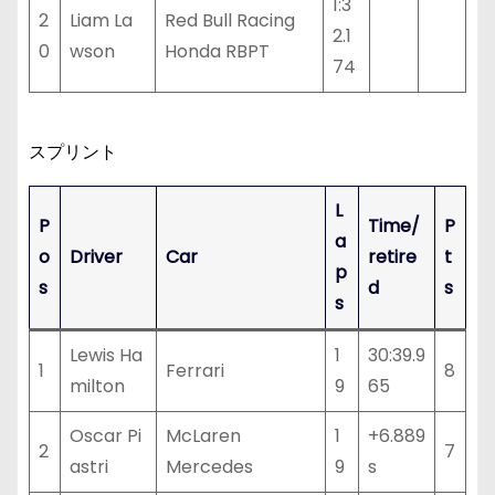
1:3
2
Liam La
Red Bull Racing
2.1
0
wson
Honda RBPT
74
スプリント
L
P
Time/
P
a
o
Driver
Car
retire
t
p
s
d
s
s
Lewis Ha
1
30:39.9
1
Ferrari
8
milton
9
65
Oscar Pi
McLaren
1
+6.889
2
7
astri
Mercedes
9
s