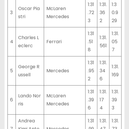
1:31
1:31.
1:3
Oscar Pia
McLaren
3
.72
36
0.9
stri
Mercedes
3
2
29
1:31
1:31.
Charles L
1:31.
4
Ferrari
.51
05
eclerc
561
8
7
1:31
1:31.
George R
1:31.
5
Mercedes
.95
34
ussell
169
2
6
1:31
1:31.
1:31.
Lando Nor
McLaren
6
.39
17
39
ris
Mercedes
6
4
3
Andrea
1:31
1:31.
1:31.
7
Kimi Anto
Mercedes
.99
47
73