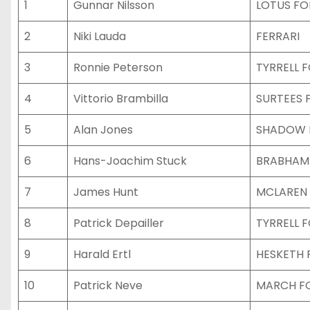
1
Gunnar Nilsson
LOTUS F
2
Niki Lauda
FERRARI
3
Ronnie Peterson
TYRRELL 
4
Vittorio Brambilla
SURTEES 
5
Alan Jones
SHADOW 
6
Hans-Joachim Stuck
BRABHAM
7
James Hunt
MCLAREN
8
Patrick Depailler
TYRRELL 
9
Harald Ertl
HESKETH 
10
Patrick Neve
MARCH F