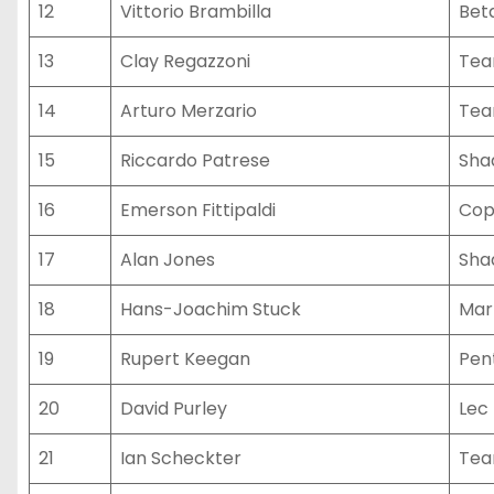
12
Vittorio Brambilla
Bet
13
Clay Regazzoni
Tea
14
Arturo Merzario
Tea
15
Riccardo Patrese
Sha
16
Emerson Fittipaldi
Cop
17
Alan Jones
Sha
18
Hans-Joachim Stuck
Mart
19
Rupert Keegan
Pen
20
David Purley
Lec 
21
Ian Scheckter
Tea