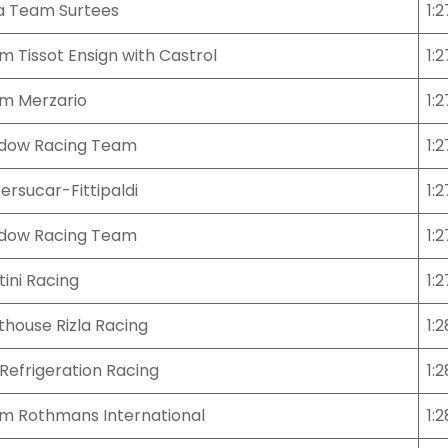
a Team Surtees
1:2
m Tissot Ensign with Castrol
1:2
m Merzario
1:2
dow Racing Team
1:2
ersucar-Fittipaldi
1:
dow Racing Team
1:
ini Racing
1:
thouse Rizla Racing
1:2
Refrigeration Racing
1:2
m Rothmans International
1: