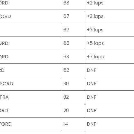
ORD
68
+2 laps
FORD
67
+3 laps
67
+3 laps
ORD
65
+5 laps
ORD
63
+7 laps
RD
62
DNF
 FORD
39
DNF
ATRA
32
DNF
ORD
29
DNF
FORD
14
DNF