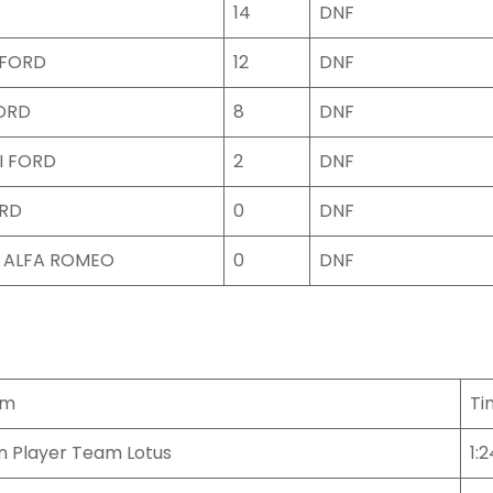
14
DNF
FORD
12
DNF
ORD
8
DNF
I FORD
2
DNF
ORD
0
DNF
 ALFA ROMEO
0
DNF
am
Ti
n Player Team Lotus
1: