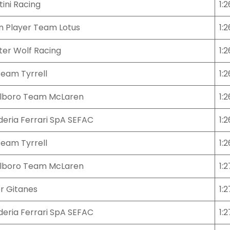
ini Racing
1:2
n Player Team Lotus
1:
ter Wolf Racing
1:
Team Tyrrell
1:2
lboro Team McLaren
1:2
deria Ferrari SpA SEFAC
1:
Team Tyrrell
1:2
lboro Team McLaren
1:
er Gitanes
1:
deria Ferrari SpA SEFAC
1:2