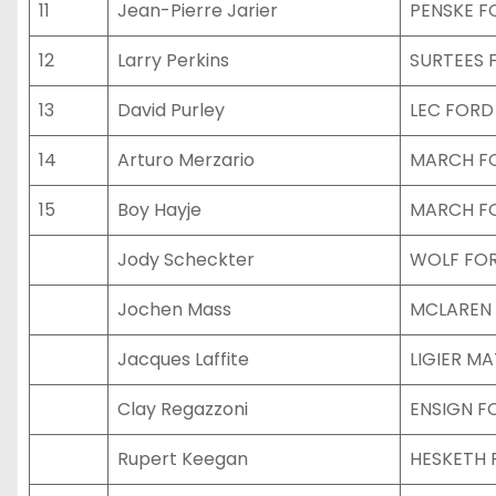
11
Jean-Pierre Jarier
PENSKE F
12
Larry Perkins
SURTEES 
13
David Purley
LEC FORD
14
Arturo Merzario
MARCH F
15
Boy Hayje
MARCH F
Jody Scheckter
WOLF FO
Jochen Mass
MCLAREN
Jacques Laffite
LIGIER M
Clay Regazzoni
ENSIGN F
Rupert Keegan
HESKETH 