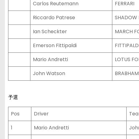
Carlos Reutemann
FERRARI
Riccardo Patrese
SHADOW 
Ian Scheckter
MARCH F
Emerson Fittipaldi
FITTIPALD
Mario Andretti
LOTUS F
John Watson
BRABHAM
予選
Pos
Driver
Te
1
Mario Andretti
Joh