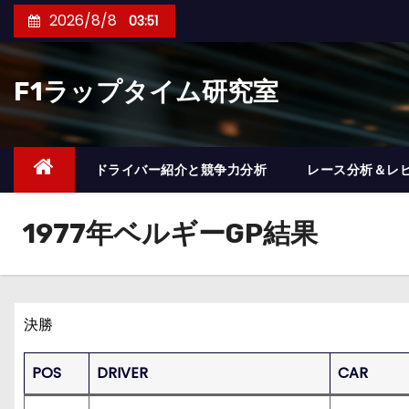
コ
2026/8/8
03:51
ン
テ
F1ラップタイム研究室
ン
ツ
へ
ス
ドライバー紹介と競争力分析
レース分析＆レ
キ
ッ
1977年ベルギーGP結果
プ
決勝
POS
DRIVER
CAR