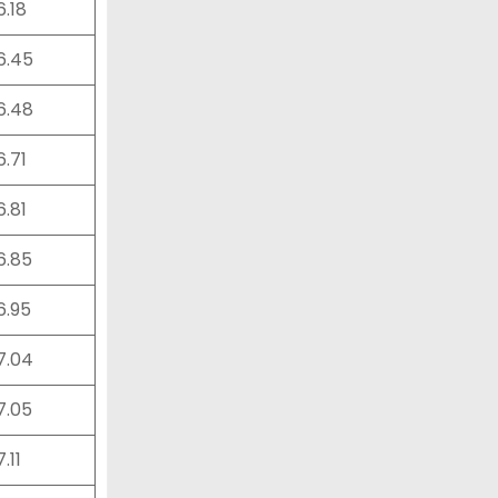
6.18
26.45
26.48
6.71
6.81
26.85
6.95
27.04
27.05
7.11