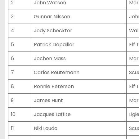
2
John Watson
Mart
3
Gunnar Nilsson
Joh
4
Jody Scheckter
Wal
5
Patrick Depailler
Elf 
6
Jochen Mass
Mar
7
Carlos Reutemann
Scu
8
Ronnie Peterson
Elf 
9
James Hunt
Mar
10
Jacques Laffite
Ligi
11
Niki Lauda
Scu