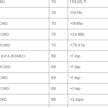
ORD
70
1:55:05.71
70
+14.19s
FORD
70
+19.95s
FORD
70
+24.98s
FORD
70
+75.47s
 ALFA ROMEO
69
+1 lap
 FORD
69
+1 lap
FORD
69
+1 lap
FORD
69
+1 lap
ORD
68
+2 laps