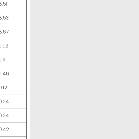
8.51
8.53
28.67
9.02
9.11
29.46
0.12
30.24
30.24
30.42