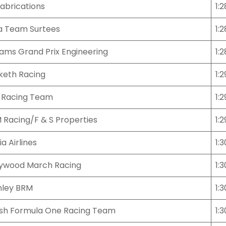
Fabrications
1:2
a Team Surtees
1:2
iams Grand Prix Engineering
1:
keth Racing
1:2
 Racing Team
1:2
 Racing/F & S Properties
1:
ia Airlines
1:3
lywood March Racing
1:
nley BRM
1:
tish Formula One Racing Team
1: