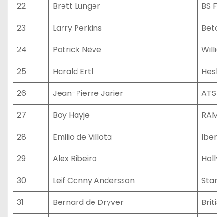
22
Brett Lunger
BS 
23
Larry Perkins
Bet
24
Patrick Nève
Will
25
Harald Ertl
Hes
26
Jean-Pierre Jarier
ATS
27
Boy Hayje
RAM
28
Emilio de Villota
Iber
29
Alex Ribeiro
Hol
30
Leif Conny Andersson
Sta
31
Bernard de Dryver
Bri