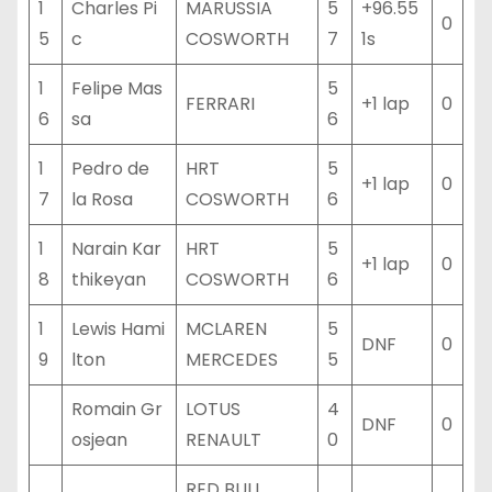
1
Charles Pi
MARUSSIA
5
+96.55
0
5
c
COSWORTH
7
1s
1
Felipe Mas
5
FERRARI
+1 lap
0
6
sa
6
1
Pedro de
HRT
5
+1 lap
0
7
la Rosa
COSWORTH
6
1
Narain Kar
HRT
5
+1 lap
0
8
thikeyan
COSWORTH
6
1
Lewis Hami
MCLAREN
5
DNF
0
9
lton
MERCEDES
5
Romain Gr
LOTUS
4
DNF
0
osjean
RENAULT
0
RED BULL