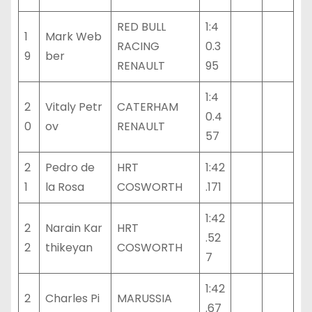
RED BULL
1:4
1
Mark Web
RACING
0.3
9
ber
RENAULT
95
1:4
2
Vitaly Petr
CATERHAM
0.4
0
ov
RENAULT
57
2
Pedro de
HRT
1:42
1
la Rosa
COSWORTH
.171
1:42
2
Narain Kar
HRT
.52
2
thikeyan
COSWORTH
7
1:42
2
Charles Pi
MARUSSIA
.67