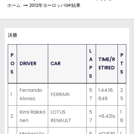
ホーム
2012年ヨーロッパGP結果
決勝
L
P
P
A
TIME/R
O
DRIVER
CAR
T
P
ETIRED
S
S
S
Fernando
5
1:44:16.
2
1
FERRARI
Alonso
7
649
5
Kimi Räikkö
LOTUS
5
1
2
+6.421s
nen
RENAULT
7
8
Michael Sc
5
+12.639
1