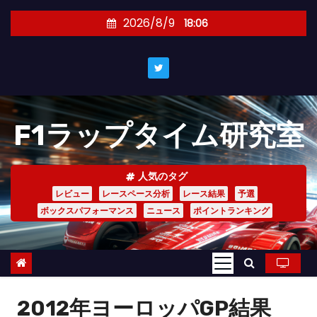
コ
2026/8/9
18:06
ン
テ
ン
ツ
へ
F1ラップタイム研究室
ス
キ
ッ
人気のタグ
プ
レビュー
レースペース分析
レース結果
予選
ボックスパフォーマンス
ニュース
ポイントランキング
2012年ヨーロッパGP結果