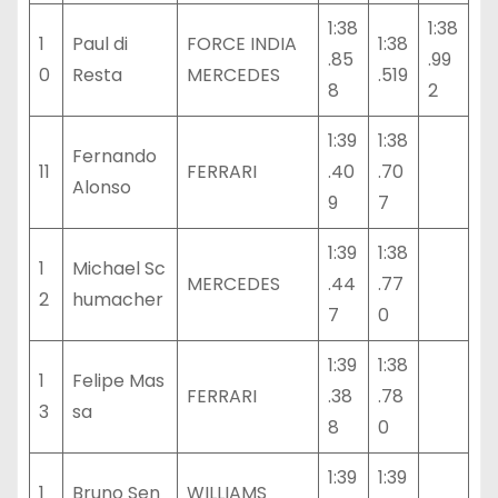
1:38
1:38
1
Paul di
FORCE INDIA
1:38
.85
.99
0
Resta
MERCEDES
.519
8
2
1:39
1:38
Fernando
11
FERRARI
.40
.70
Alonso
9
7
1:39
1:38
1
Michael Sc
MERCEDES
.44
.77
2
humacher
7
0
1:39
1:38
1
Felipe Mas
FERRARI
.38
.78
3
sa
8
0
1:39
1:39
1
Bruno Sen
WILLIAMS