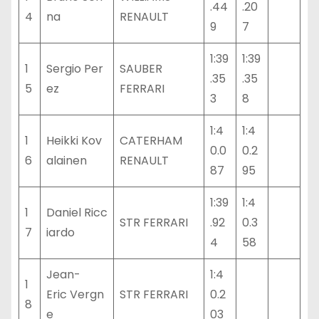
.44
.20
4
na
RENAULT
9
7
1:39
1:39
1
Sergio Per
SAUBER
.35
.35
5
ez
FERRARI
3
8
1:4
1:4
1
Heikki Kov
CATERHAM
0.0
0.2
6
alainen
RENAULT
87
95
1:39
1:4
1
Daniel Ricc
STR FERRARI
.92
0.3
7
iardo
4
58
Jean-
1:4
1
Eric Vergn
STR FERRARI
0.2
8
e
03