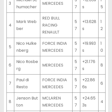
3
MERCEDES
humacher
7
s
5
RED BULL
Mark Web
5
+13.628
1
4
RACING
ber
7
s
2
RENAULT
Nico Hulke
FORCE INDIA
5
+19.993
1
5
nberg
MERCEDES
7
s
0
Nico Rosbe
5
+21.176
6
MERCEDES
8
rg
7
s
Paul di
FORCE INDIA
5
+22.86
7
6
Resta
MERCEDES
7
6s
Jenson But
MCLAREN
5
+24.65
8
4
ton
MERCEDES
7
3s