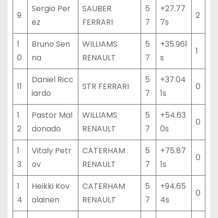
Sergio Per
SAUBER
5
+27.77
9
2
ez
FERRARI
7
7s
1
Bruno Sen
WILLIAMS
5
+35.961
1
0
na
RENAULT
7
s
Daniel Ricc
5
+37.04
11
STR FERRARI
0
iardo
7
1s
1
Pastor Mal
WILLIAMS
5
+54.63
0
2
donado
RENAULT
7
0s
1
Vitaly Petr
CATERHAM
5
+75.87
0
3
ov
RENAULT
7
1s
1
Heikki Kov
CATERHAM
5
+94.65
0
4
alainen
RENAULT
7
4s