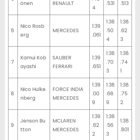
önen
RENAULT
.531
.513
4
1:38
1:38
Nico Rosb
1:39
6
MERCEDES
.50
.62
erg
.061
4
3
1:38
1:38
Kamui Kob
SAUBER
1:39
7
.70
.74
ayashi
FERRARI
.651
3
1
1:39
1:38
1:38
Nico Hulke
FORCE INDIA
8
.00
.68
.75
nberg
MERCEDES
9
9
2
1:39
1:38
Jenson Bu
MCLAREN
1:38
9
.62
.56
tton
MERCEDES
.801
2
3