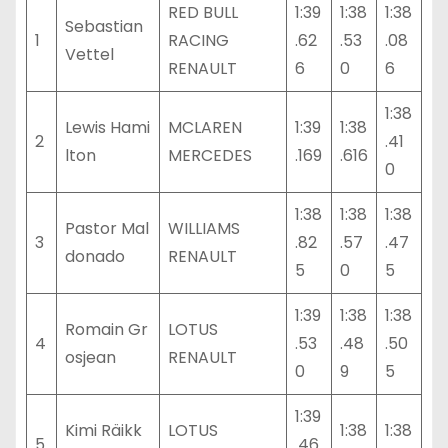
RED BULL
1:39
1:38
1:38
Sebastian
1
RACING
.62
.53
.08
Vettel
RENAULT
6
0
6
1:38
Lewis Hami
MCLAREN
1:39
1:38
2
.41
lton
MERCEDES
.169
.616
0
1:38
1:38
1:38
Pastor Mal
WILLIAMS
3
.82
.57
.47
donado
RENAULT
5
0
5
1:39
1:38
1:38
Romain Gr
LOTUS
4
.53
.48
.50
osjean
RENAULT
0
9
5
1:39
Kimi Räikk
LOTUS
1:38
1:38
5
.46