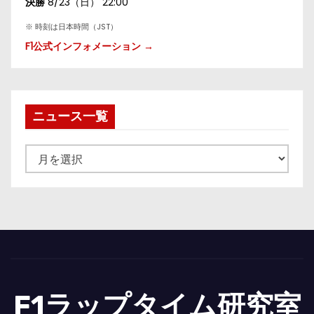
決勝
8/23（日） 22:00
※ 時刻は日本時間（JST）
F1公式インフォメーション →
ニュース一覧
ニ
ュ
ー
ス
一
覧
F1ラップタイム研究室