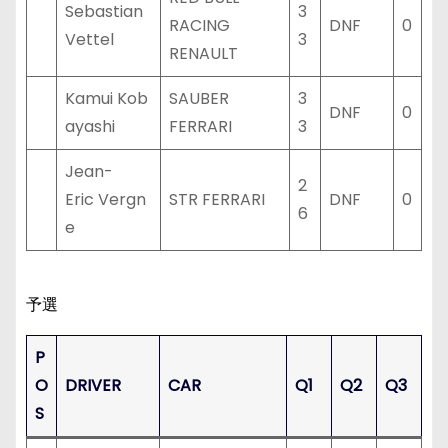
Sebastian
3
RACING
DNF
0
Vettel
3
RENAULT
Kamui Kob
SAUBER
3
DNF
0
ayashi
FERRARI
3
Jean-
2
Eric Vergn
STR FERRARI
DNF
0
6
e
予選
P
O
DRIVER
CAR
Q1
Q2
Q3
S