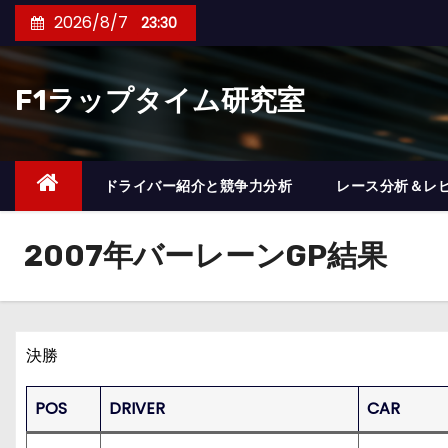
コ
2026/8/7
23:30
ン
テ
F1ラップタイム研究室
ン
ツ
へ
ス
ドライバー紹介と競争力分析
レース分析＆レ
キ
ッ
2007年バーレーンGP結果
プ
決勝
POS
DRIVER
CAR