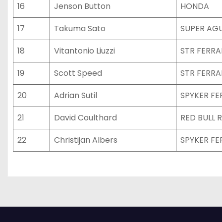
16
Jenson Button
HONDA
17
Takuma Sato
SUPER AG
18
Vitantonio Liuzzi
STR FERRA
19
Scott Speed
STR FERRA
20
Adrian Sutil
SPYKER FE
21
David Coulthard
RED BULL 
22
Christijan Albers
SPYKER FE