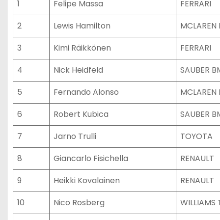
1
Felipe Massa
FERRARI
2
Lewis Hamilton
MCLAREN 
3
Kimi Räikkönen
FERRARI
4
Nick Heidfeld
SAUBER 
5
Fernando Alonso
MCLAREN 
6
Robert Kubica
SAUBER 
7
Jarno Trulli
TOYOTA
8
Giancarlo Fisichella
RENAULT
9
Heikki Kovalainen
RENAULT
10
Nico Rosberg
WILLIAMS