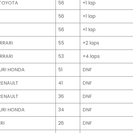
 TOYOTA
56
+1 lap
56
+1 lap
56
+1 lap
RRARI
55
+2 laps
RRARI
53
+4 laps
URI HONDA
51
DNF
RENAULT
41
DNF
RENAULT
36
DNF
URI HONDA
34
DNF
RI
26
DNF