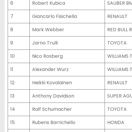
6
Robert Kubica
SAUBER B
7
Giancarlo Fisichella
RENAULT
8
Mark Webber
RED BULL 
9
Jarno Trulli
TOYOTA
10
Nico Rosberg
WILLIAMS
11
Alexander Wurz
WILLIAMS
12
Heikki Kovalainen
RENAULT
13
Anthony Davidson
SUPER AG
14
Ralf Schumacher
TOYOTA
15
Rubens Barrichello
HONDA