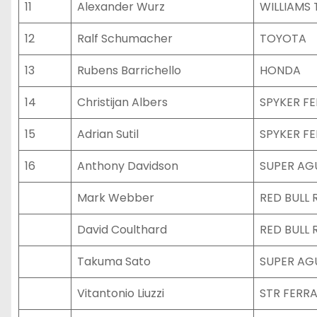
11
Alexander Wurz
WILLIAMS
12
Ralf Schumacher
TOYOTA
13
Rubens Barrichello
HONDA
14
Christijan Albers
SPYKER FE
15
Adrian Sutil
SPYKER FE
16
Anthony Davidson
SUPER AG
Mark Webber
RED BULL 
David Coulthard
RED BULL 
Takuma Sato
SUPER AG
Vitantonio Liuzzi
STR FERRA