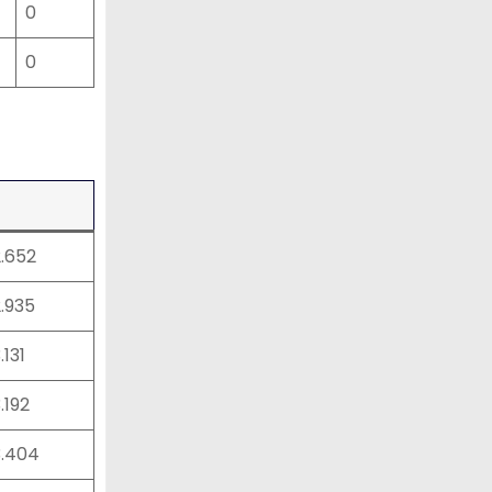
0
0
2.652
2.935
.131
3.192
3.404