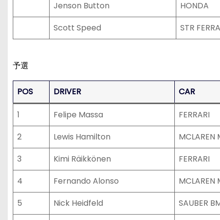
Jenson Button
HONDA
Scott Speed
STR FERRA
予選
POS
DRIVER
CAR
1
Felipe Massa
FERRARI
2
Lewis Hamilton
MCLAREN 
3
Kimi Räikkönen
FERRARI
4
Fernando Alonso
MCLAREN 
5
Nick Heidfeld
SAUBER B