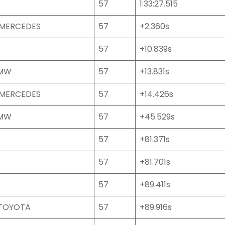
57
1:33:27.515
MERCEDES
57
+2.360s
57
+10.839s
BMW
57
+13.831s
MERCEDES
57
+14.426s
BMW
57
+45.529s
57
+81.371s
57
+81.701s
57
+89.411s
 TOYOTA
57
+89.916s