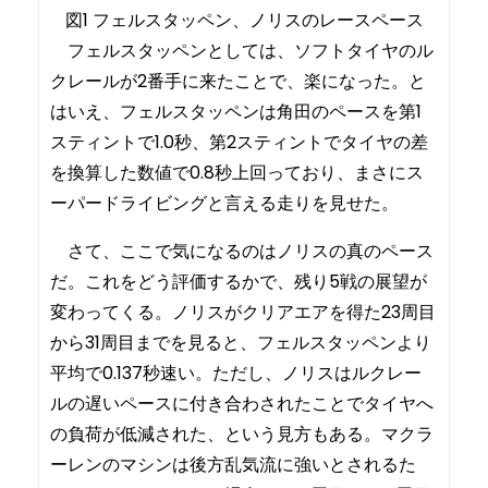
図1 フェルスタッペン、ノリスのレースペース
フェルスタッペンとしては、ソフトタイヤのル
クレールが2番手に来たことで、楽になった。と
はいえ、フェルスタッペンは角田のペースを第1
スティントで1.0秒、第2スティントでタイヤの差
を換算した数値で0.8秒上回っており、まさにス
ーパードライビングと言える走りを見せた。
さて、ここで気になるのはノリスの真のペース
だ。これをどう評価するかで、残り5戦の展望が
変わってくる。ノリスがクリアエアを得た23周目
から31周目までを見ると、フェルスタッペンより
平均で0.137秒速い。ただし、ノリスはルクレー
ルの遅いペースに付き合わされたことでタイヤへ
の負荷が低減された、という見方もある。マクラ
ーレンのマシンは後方乱気流に強いとされるた