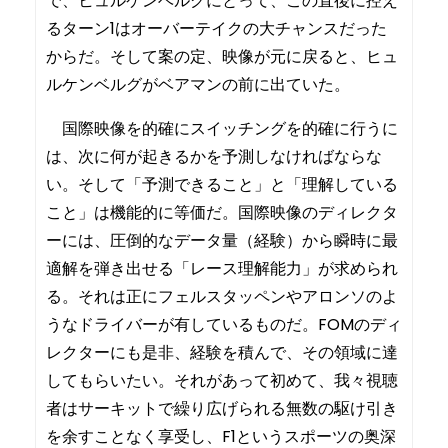
で、ヒュルケンベルグにとって、この直後に控え
るターン1はオーバーテイクの大チャンスだった
からだ。そして案の定、映像が元に戻ると、ヒュ
ルケンベルグがベアマンの前に出ていた。
国際映像を的確にスイッチングを的確に行うに
は、次に何が起きるかを予測しなければならな
い。そして「予測できること」と「理解している
こと」は機能的に等価だ。国際映像のディレクタ
ーには、圧倒的なデータ量（経験）から瞬時に最
適解を弾き出せる「レース理解能力」が求められ
る。それは正にフェルスタッペンやアロンソのよ
うなドライバーが有しているものだ。FOMのディ
レクターにも是非、経験を積んで、その領域に達
してもらいたい。それがあって初めて、我々視聴
者はサーキットで繰り広げられる無数の駆け引き
を余すことなく享受し、F1というスポーツの奥深