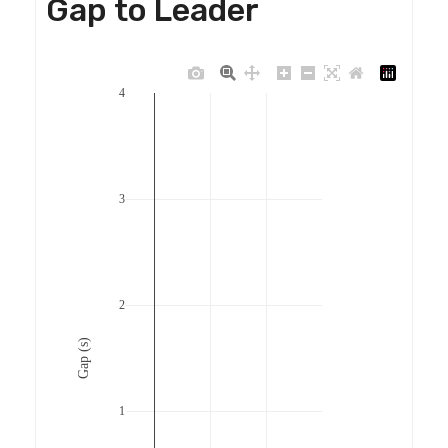
Gap to Leader
4
3
2
Gap (s)
1