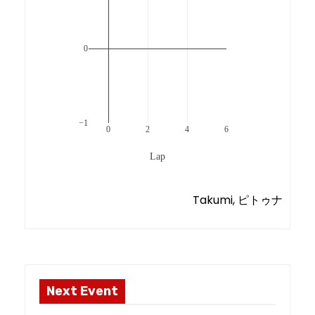
0
−1
0
2
4
6
Lap
Takumi, ピトゥナ
Next Event