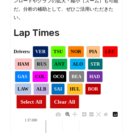
ンロードやグラフの拡大・縮小（ズーム）も可能
だ。分析の補助として、ぜひご活用いただきた
い。
Lap Times
Drivers:
VER
TSU
NOR
PIA
LEC
HAM
RUS
ANT
ALO
STR
GAS
COL
OCO
BEA
HAD
LAW
ALB
SAI
HUL
BOR
Select All
Clear All
1:37.000