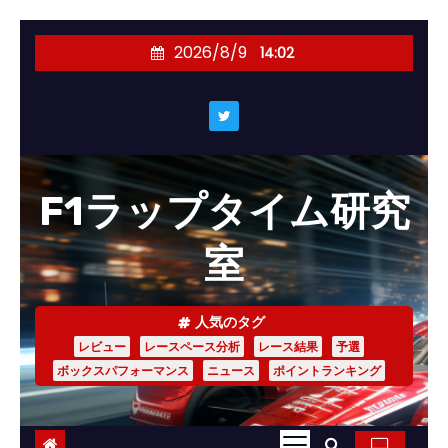
コ
2026/8/9
14:02
ン
テ
ン
ツ
へ
F1ラップタイム研究
ス
キ
室
ッ
プ
人気のタグ
レビュー
レースペース分析
レース結果
予選
ボックスパフォーマンス
ニュース
ポイントランキング