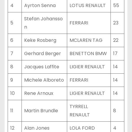
4
Ayrton Senna
LOTUS RENAULT
55
Stefan Johansso
5
FERRARI
23
n
6
Keke Rosberg
MCLAREN TAG
22
7
Gerhard Berger
BENETTON BMW
17
8
Jacques Laffite
LIGIER RENAULT
14
9
Michele Alboreto
FERRARI
14
10
Rene Arnoux
LIGIER RENAULT
14
TYRRELL
11
Martin Brundle
8
RENAULT
12
Alan Jones
LOLA FORD
4