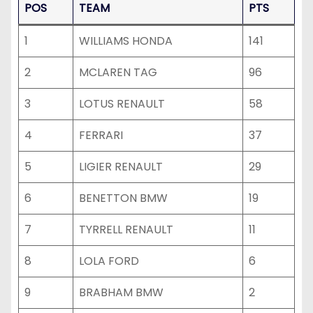
POS
TEAM
PTS
1
WILLIAMS HONDA
141
2
MCLAREN TAG
96
3
LOTUS RENAULT
58
4
FERRARI
37
5
LIGIER RENAULT
29
6
BENETTON BMW
19
7
TYRRELL RENAULT
11
8
LOLA FORD
6
9
BRABHAM BMW
2