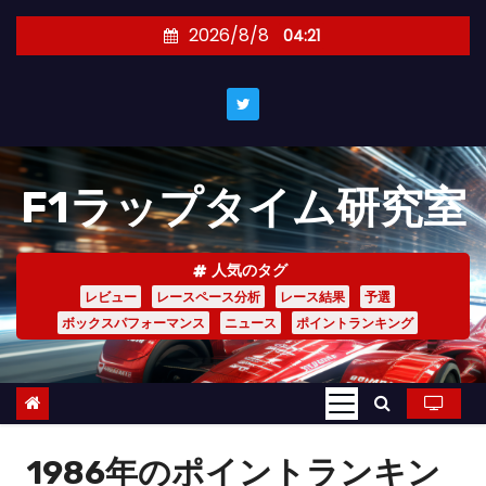
コ
2026/8/8
04:21
ン
テ
ン
ツ
へ
F1ラップタイム研究室
ス
キ
ッ
人気のタグ
プ
レビュー
レースペース分析
レース結果
予選
ボックスパフォーマンス
ニュース
ポイントランキング
1986年のポイントランキン