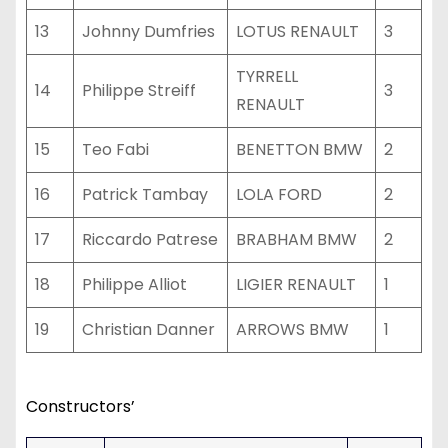
13
Johnny Dumfries
LOTUS RENAULT
3
TYRRELL
14
Philippe Streiff
3
RENAULT
15
Teo Fabi
BENETTON BMW
2
16
Patrick Tambay
LOLA FORD
2
17
Riccardo Patrese
BRABHAM BMW
2
18
Philippe Alliot
LIGIER RENAULT
1
19
Christian Danner
ARROWS BMW
1
Constructors’