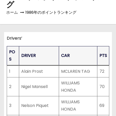
グ
ホーム
1986年のポイントランキング
Drivers’
PO
DRIVER
CAR
PTS
S
1
Alain Prost
MCLAREN TAG
72
WILLIAMS
2
Nigel Mansell
70
HONDA
WILLIAMS
3
Nelson Piquet
69
HONDA