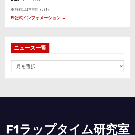
※ 時刻は日本時間（JST）
F1公式インフォメーション →
ニュース一覧
ニ
ュ
ー
ス
一
覧
F1ラップタイム研究室