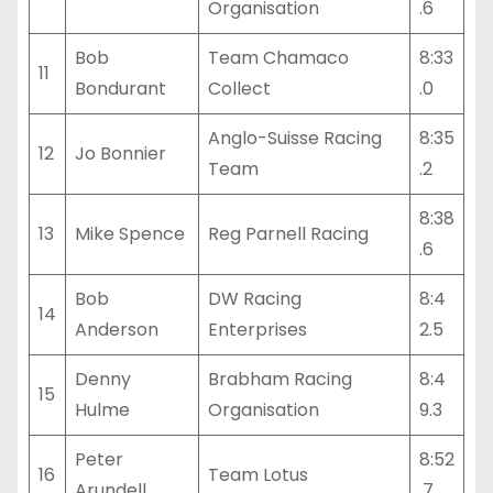
Organisation
.6
Bob
Team Chamaco
8:33
11
Bondurant
Collect
.0
Anglo-Suisse Racing
8:35
12
Jo Bonnier
Team
.2
8:38
13
Mike Spence
Reg Parnell Racing
.6
Bob
DW Racing
8:4
14
Anderson
Enterprises
2.5
Denny
Brabham Racing
8:4
15
Hulme
Organisation
9.3
Peter
8:52
16
Team Lotus
Arundell
.7