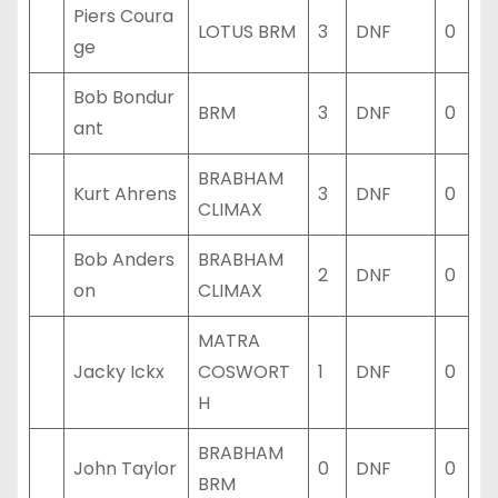
Piers Coura
LOTUS BRM
3
DNF
0
ge
Bob Bondur
BRM
3
DNF
0
ant
BRABHAM
Kurt Ahrens
3
DNF
0
CLIMAX
Bob Anders
BRABHAM
2
DNF
0
on
CLIMAX
MATRA
Jacky Ickx
COSWORT
1
DNF
0
H
BRABHAM
John Taylor
0
DNF
0
BRM