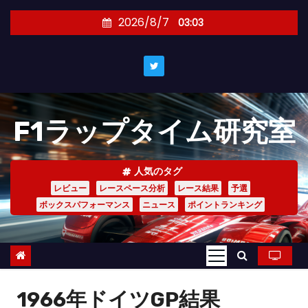
コ
2026/8/7
03:03
ン
テ
ン
ツ
へ
F1ラップタイム研究室
ス
キ
ッ
人気のタグ
プ
レビュー
レースペース分析
レース結果
予選
ボックスパフォーマンス
ニュース
ポイントランキング
1966年ドイツGP結果