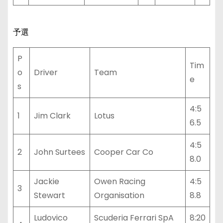
予選
P
Tim
o
Driver
Team
e
s
4:5
1
Jim Clark
Lotus
6.5
4:5
2
John Surtees
Cooper Car Co
8.0
Jackie
Owen Racing
4:5
3
Stewart
Organisation
8.8
Ludovico
Scuderia Ferrari SpA
8:20