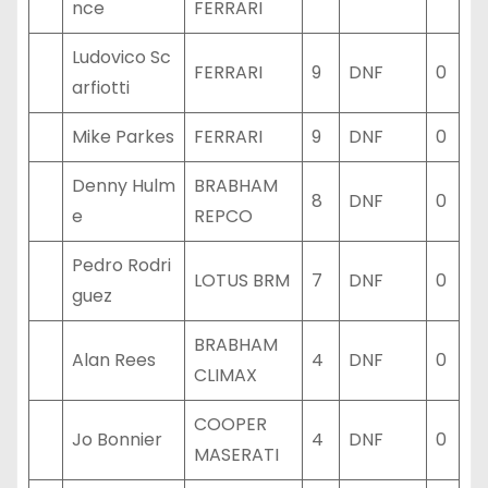
nce
FERRARI
Ludovico Sc
FERRARI
9
DNF
0
arfiotti
Mike Parkes
FERRARI
9
DNF
0
Denny Hulm
BRABHAM
8
DNF
0
e
REPCO
Pedro Rodri
LOTUS BRM
7
DNF
0
guez
BRABHAM
Alan Rees
4
DNF
0
CLIMAX
COOPER
Jo Bonnier
4
DNF
0
MASERATI