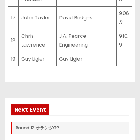
9:08
17
John Taylor
David Bridges
.9
Chris
J.A. Pearce
9:10.
18
Lawrence
Engineering
9
19
Guy Ligier
Guy Ligier
Next Event
Round 12 オランダGP