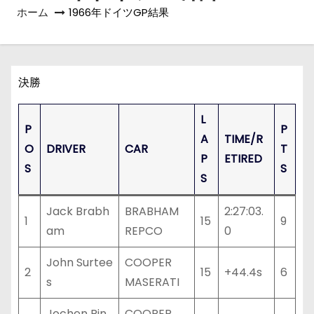
ホーム
1966年ドイツGP結果
決勝
L
P
P
A
TIME/R
O
DRIVER
CAR
T
P
ETIRED
S
S
S
Jack Brabh
BRABHAM
2:27:03.
1
15
9
am
REPCO
0
John Surtee
COOPER
2
15
+44.4s
6
s
MASERATI
Jochen Rin
COOPER