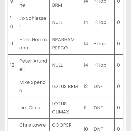
9
14
+1 lap
0
ne
BRM
1
Jo Schlesse
NULL
14
+1 lap
0
0
r
Hans Herrm
BRABHAM
11
14
+1 lap
0
ann
REPCO
Peter Arund
12
NULL
14
+1 lap
0
ell
Mike Spenc
LOTUS BRM
12
DNF
0
e
LOTUS
Jim Clark
11
DNF
0
CLIMAX
Chris Lawre
COOPER
10
DNF
0