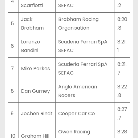
4
Scarfiotti
SEFAC
.2
Jack
Brabham Racing
8:20
5
Brabham
Organisation
.8
Lorenzo
Scuderia Ferrari SpA
8:21.
6
Bandini
SEFAC
1
Scuderia Ferrari SpA
8:21.
7
Mike Parkes
SEFAC
7
Anglo American
8:22
8
Dan Gurney
Racers
.8
8:27
9
Jochen Rindt
Cooper Car Co
.7
Owen Racing
8:28
10
Graham Hill