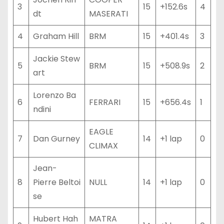
3
15
+152.6s
4
dt
MASERATI
4
Graham Hill
BRM
15
+401.4s
3
Jackie Stew
5
BRM
15
+508.9s
2
art
Lorenzo Ba
6
FERRARI
15
+656.4s
1
ndini
EAGLE
7
Dan Gurney
14
+1 lap
0
CLIMAX
Jean-
8
Pierre Beltoi
NULL
14
+1 lap
0
se
Hubert Hah
MATRA