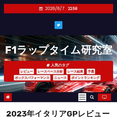
コ
2026/8/7
22:58
ン
テ
ン
ツ
へ
F1ラップタイム研究室
ス
キ
ッ
人気のタグ
プ
レビュー
レースペース分析
レース結果
予選
ボックスパフォーマンス
ニュース
ポイントランキング
2023年イタリアGPレビュー