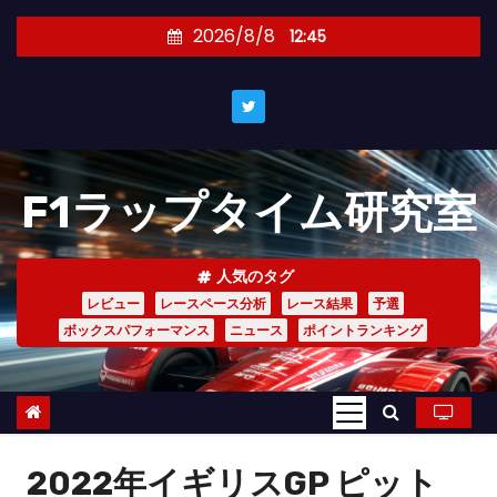
コ
2026/8/8
12:45
ン
テ
ン
ツ
へ
F1ラップタイム研究室
ス
キ
ッ
人気のタグ
プ
レビュー
レースペース分析
レース結果
予選
ボックスパフォーマンス
ニュース
ポイントランキング
2022年イギリスGP ピット