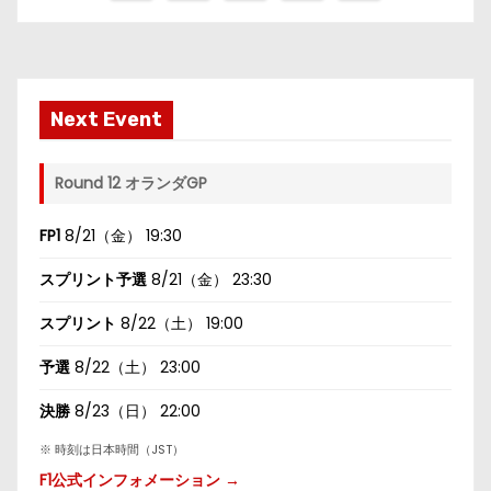
稿
の
ペ
Next Event
ー
Round 12 オランダGP
ジ
FP1
8/21（金） 19:30
送
スプリント予選
8/21（金） 23:30
り
スプリント
8/22（土） 19:00
予選
8/22（土） 23:00
決勝
8/23（日） 22:00
※ 時刻は日本時間（JST）
F1公式インフォメーション →