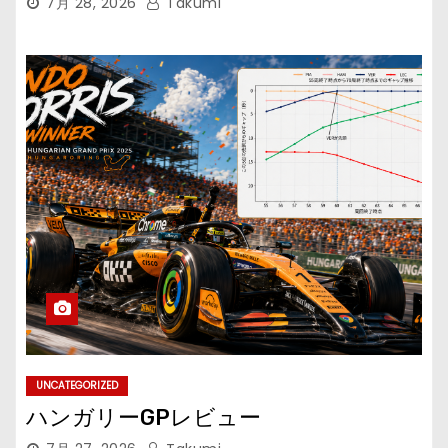
7月 28, 2026
Takumi
UNCATEGORIZED
ハンガリーGPレビュー