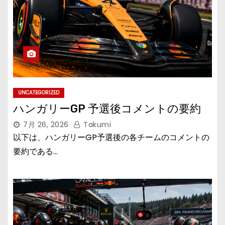
UNCATEGORIZED
ハンガリーGP 予選後コメントの要約
7月 26, 2026
Takumi
以下は、ハンガリーGP予選後の各チームのコメントの
要約である…