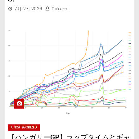
7月 27, 2026
Takumi
UNCATEGORIZED
【ハンガリーGP】ラップタイムとギャ