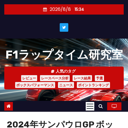
コ
2026/8/8
15:34
ン
テ
ン
ツ
へ
F1ラップタイム研究室
ス
キ
ッ
人気のタグ
プ
レビュー
レースペース分析
レース結果
予選
ボックスパフォーマンス
ニュース
ポイントランキング
2024年サンパウロGP ボッ