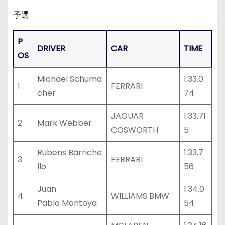
予選
P
DRIVER
CAR
TIME
OS
Michael Schuma
1:33.0
1
FERRARI
cher
74
JAGUAR
1:33.71
2
Mark Webber
COSWORTH
5
Rubens Barriche
1:33.7
3
FERRARI
llo
56
Juan
1:34.0
4
WILLIAMS BMW
Pablo Montoya
54