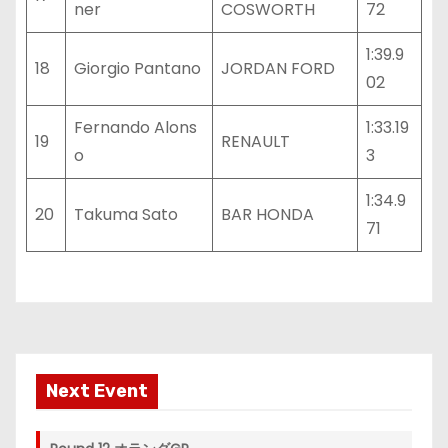
ner
COSWORTH
72
1:39.9
18
Giorgio Pantano
JORDAN FORD
02
Fernando Alons
1:33.19
19
RENAULT
o
3
1:34.9
20
Takuma Sato
BAR HONDA
71
Next Event