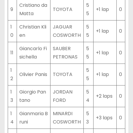
Cristiano da
5
9
TOYOTA
+1 lap
0
Matta
5
1
Christian Kli
JAGUAR
5
+1 lap
0
0
en
COSWORTH
5
Giancarlo Fi
SAUBER
5
11
+1 lap
0
sichella
PETRONAS
5
1
5
Olivier Panis
TOYOTA
+1 lap
0
2
5
1
Giorgio Pan
JORDAN
5
+2 laps
0
3
tano
FORD
4
1
Gianmaria B
MINARDI
5
+3 laps
0
4
runi
COSWORTH
3