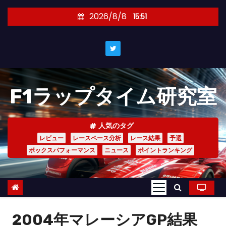
コ
2026/8/8
15:51
ン
テ
ン
ツ
へ
F1ラップタイム研究室
ス
キ
ッ
人気のタグ
プ
レビュー
レースペース分析
レース結果
予選
ボックスパフォーマンス
ニュース
ポイントランキング
2004年マレーシアGP結果