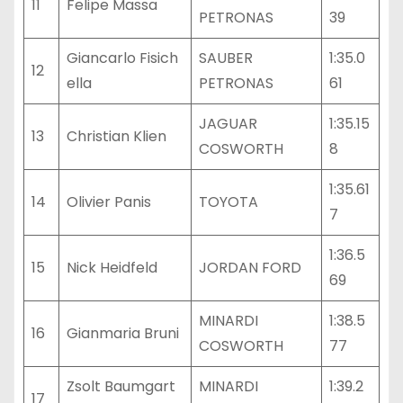
11
Felipe Massa
PETRONAS
39
Giancarlo Fisich
SAUBER
1:35.0
12
ella
PETRONAS
61
JAGUAR
1:35.15
13
Christian Klien
COSWORTH
8
1:35.61
14
Olivier Panis
TOYOTA
7
1:36.5
15
Nick Heidfeld
JORDAN FORD
69
MINARDI
1:38.5
16
Gianmaria Bruni
COSWORTH
77
Zsolt Baumgart
MINARDI
1:39.2
17