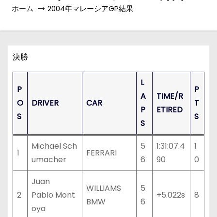
ホーム
2004年マレーシアGP結果
決勝
L
P
P
A
TIME/R
O
DRIVER
CAR
T
P
ETIRED
S
S
S
Michael Sch
5
1:31:07.4
1
1
FERRARI
umacher
6
90
0
Juan
WILLIAMS
5
2
Pablo Mont
+5.022s
8
BMW
6
oya