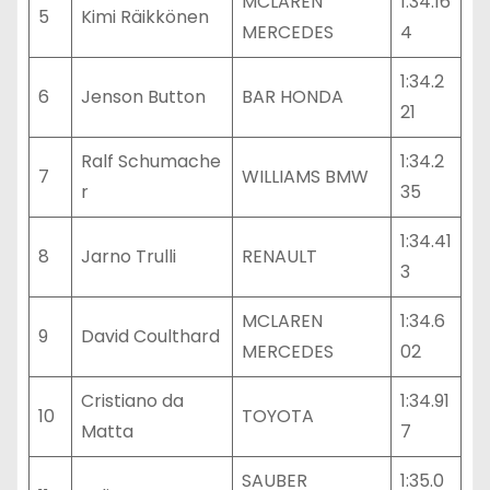
MCLAREN
1:34.16
5
Kimi Räikkönen
MERCEDES
4
1:34.2
6
Jenson Button
BAR HONDA
21
Ralf Schumache
1:34.2
7
WILLIAMS BMW
r
35
1:34.41
8
Jarno Trulli
RENAULT
3
MCLAREN
1:34.6
9
David Coulthard
MERCEDES
02
Cristiano da
1:34.91
10
TOYOTA
Matta
7
SAUBER
1:35.0