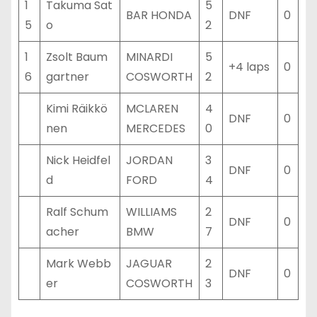
1
Takuma Sat
5
BAR HONDA
DNF
0
5
o
2
1
Zsolt Baum
MINARDI
5
+4 laps
0
6
gartner
COSWORTH
2
Kimi Räikkö
MCLAREN
4
DNF
0
nen
MERCEDES
0
Nick Heidfel
JORDAN
3
DNF
0
d
FORD
4
Ralf Schum
WILLIAMS
2
DNF
0
acher
BMW
7
Mark Webb
JAGUAR
2
DNF
0
er
COSWORTH
3