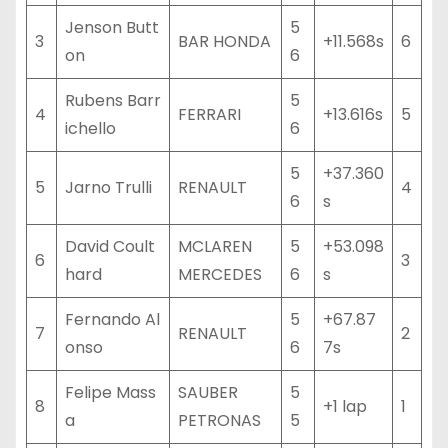
Jenson Butt
5
3
BAR HONDA
+11.568s
6
on
6
Rubens Barr
5
4
FERRARI
+13.616s
5
ichello
6
5
+37.360
5
Jarno Trulli
RENAULT
4
6
s
David Coult
MCLAREN
5
+53.098
6
3
hard
MERCEDES
6
s
Fernando Al
5
+67.87
7
RENAULT
2
onso
6
7s
Felipe Mass
SAUBER
5
8
+1 lap
1
a
PETRONAS
5