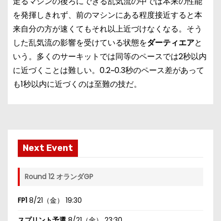
走るマシンの後ろにできる乱気流の中では本来の性能
を発揮しきれず、前のマシンにある程度接近すると本
来自分の方が速くてもそれ以上近づけなくなる。そう
した乱気流の影響を受けている状態を
ダーティエア
と
いう。多くのサーキットでは同等のペースでは2秒以内
に近づくことは難しい。0.2~0.3秒のペース差があって
も1秒以内に近づくのは至難の技だ。
Next Event
Round 12 オランダGP
FP1
8/21（金） 19:30
スプリント予選
8/21（金） 23:30