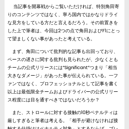
当記事を開幕戦からご覧いただければ、特別角田寄
りのコンテンツではなく、寧ろ国内ではかなりドライ
な見方をしている方だと言えるだろう。その前置きを
した上で筆者は、今回は2つの点で角田およびF1にとっ
て望ましくない事があったと考えている。
まず、角田について批判的な記事も出回っており、
ペースの遅さに関する批判も見られたが、少なくとも
チームの公式リリースには”Significant”つまり「相当
大きなダメージ」があった事が伝えられている。一フ
ァンではなく、プロフェッショナルとして記事を書く
以上は最低限全チームおよびドライバーの公式リリー
ス程度には目を通すべきではないだろうか？
また、ストロールに対する接触の10秒ペナルティは
厳しすぎると筆者は考える。「相手が避けなければ接
触する仕掛けはペナルティ対象」とするならば、ブレ