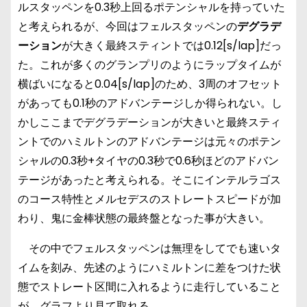
ルスタッペンを0.3秒上回るポテンシャルを持っていた
と考えられるが、今回はフェルスタッペンの
デグラデ
ーション
が大きく最終スティントでは0.12[s/lap]だっ
た。これが多くのグランプリのようにラップタイムが
横ばいになると0.04[s/lap]のため、3周のオフセット
があっても0.1秒のアドバンテージしか得られない。し
かしここまでデグラデーションが大きいと最終スティ
ントでのハミルトンのアドバンテージは元々のポテン
シャルの0.3秒+タイヤの0.3秒で0.6秒ほどのアドバン
テージがあったと考えられる。そこにインテルラゴス
のコース特性とメルセデスのストレートスピードが加
わり、鬼に金棒状態の最終盤となった事が大きい。
その中でフェルスタッペンは無理をしてでも速いタ
イムを刻み、先述のようにハミルトンに差をつけた状
態でストレート区間に入れるように走行していること
が、グラフより見て取れる。