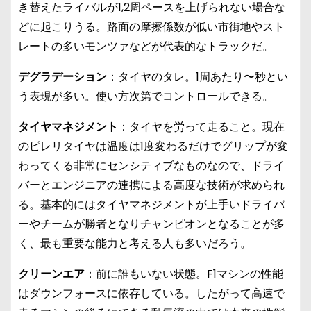
き替えたライバルが1,2周ペースを上げられない場合な
どに起こりうる。路面の摩擦係数が低い市街地やスト
レートの多いモンツァなどが代表的なトラックだ。
デグラデーション
：タイヤのタレ。1周あたり〜秒とい
う表現が多い。使い方次第でコントロールできる。
タイヤマネジメント
：タイヤを労って走ること。現在
のピレリタイヤは温度は1度変わるだけでグリップが変
わってくる非常にセンシティブなものなので、ドライ
バーとエンジニアの連携による高度な技術が求められ
る。基本的にはタイヤマネジメントが上手いドライバ
ーやチームが勝者となりチャンピオンとなることが多
く、最も重要な能力と考える人も多いだろう。
クリーンエア
：前に誰もいない状態。F1マシンの性能
はダウンフォースに依存している。したがって高速で