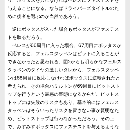
り、ボッタスを入れなければペレスにファステストを
与えることになる。ならばドライバーズタイトルのた
めに後者を選ぶのが当然であろう。
逆にボッタスが入った場合もボッタスがファステス
トを取るだろう。
ペレスが66周目に入った場合、67周目にボッタスが
反応すると、フェルスタッペンはピットに入ることが
できなかったと思われる。図2からも明らかなフェルス
タッペンのタイヤの激しいタレから、フェルスタッペ
ンは68周目に反応しなければボッタスに逆転されたと
考えられ、その場合ハミルトンが69周目にピットスト
ップを行うという最悪の事態になるからだ。ピットス
トップには失敗のリスクもあり、基本的にはフェルス
タッペンはそういったリスクを冒さない事が賢明なた
め、ピットストップは行わなかっただろう。その上
で、みすみすボッタスにファステストを与えるような