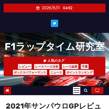
コ
2026/8/11
04:52
ン
テ
ン
ツ
へ
F1ラップタイム研究室
ス
キ
ッ
人気のタグ
プ
レビュー
レースペース分析
レース結果
予選
ボックスパフォーマンス
ニュース
ポイントランキング
2021年サンパウロGPレビュ