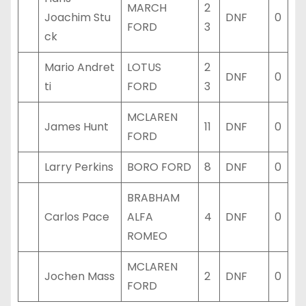
MARCH
2
Joachim Stu
DNF
0
FORD
3
ck
Mario Andret
LOTUS
2
DNF
0
ti
FORD
3
MCLAREN
James Hunt
11
DNF
0
FORD
Larry Perkins
BORO FORD
8
DNF
0
BRABHAM
Carlos Pace
ALFA
4
DNF
0
ROMEO
MCLAREN
Jochen Mass
2
DNF
0
FORD