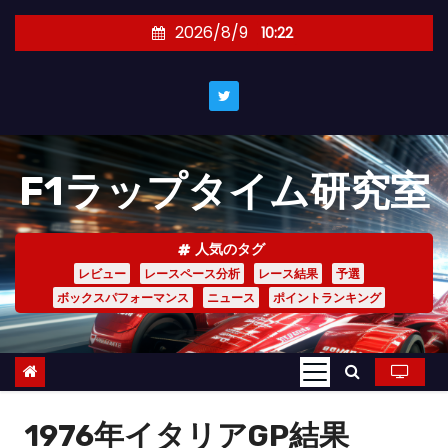
コ
2026/8/9
10:22
ン
テ
ン
ツ
へ
F1ラップタイム研究室
ス
キ
ッ
人気のタグ
プ
レビュー
レースペース分析
レース結果
予選
ボックスパフォーマンス
ニュース
ポイントランキング
1976年イタリアGP結果